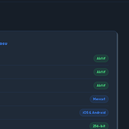
losu
Aktif
Aktif
Aktif
Mevcut
iOS & Android
256-bit