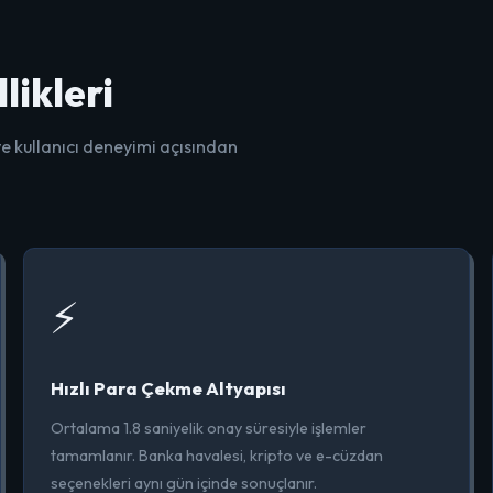
likleri
ve kullanıcı deneyimi açısından
⚡
Hızlı Para Çekme Altyapısı
Ortalama 1.8 saniyelik onay süresiyle işlemler
tamamlanır. Banka havalesi, kripto ve e-cüzdan
seçenekleri aynı gün içinde sonuçlanır.