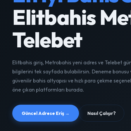
Elitbahis Me
Telebet
Elitbahis giriş, Metrobahis yeni adres ve Telebet gü
bilgilerini tek sayfada bulabilirsin. Deneme bonusu v
güvenilir bahis altyapısı ve hızlı para çekme seçene
öne çıkan platformları burada.
Güncel Adrese Eriş →
Nasıl Çalışır?