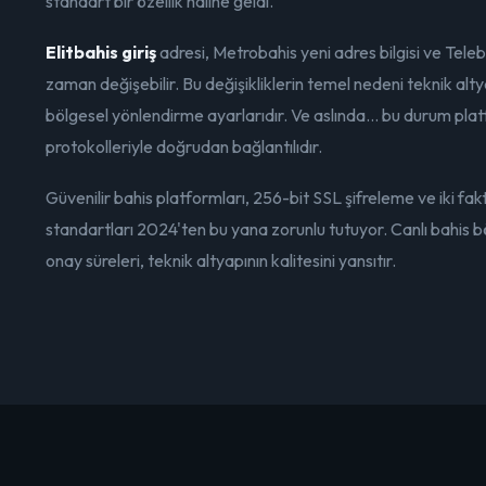
standart bir özellik hâline geldi.
Elitbahis giriş
adresi, Metrobahis yeni adres bilgisi ve Teleb
zaman değişebilir. Bu değişikliklerin temel nedeni teknik alt
bölgesel yönlendirme ayarlarıdır. Ve aslında... bu durum pla
protokolleriyle doğrudan bağlantılıdır.
Güvenilir bahis platformları, 256-bit SSL şifreleme ve iki fak
standartları 2024'ten bu yana zorunlu tutuyor. Canlı bahis b
onay süreleri, teknik altyapının kalitesini yansıtır.