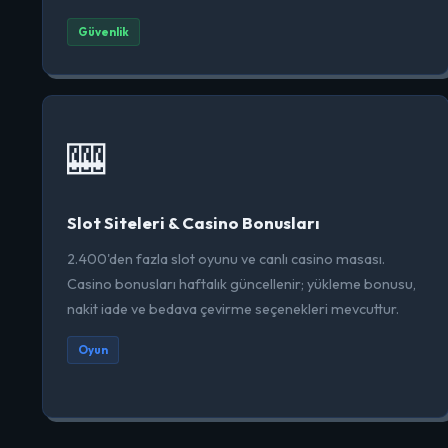
Güvenlik
🎰
Slot Siteleri & Casino Bonusları
2.400'den fazla slot oyunu ve canlı casino masası.
Casino bonusları haftalık güncellenir; yükleme bonusu,
nakit iade ve bedava çevirme seçenekleri mevcuttur.
Oyun