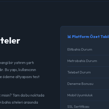
📊 Platform Özet Tab
teler
Elitbahis Durum
Metrobahis Durum
angi bir yatırım şartı
. Bu yapı, kullanıcının
Telebet Durum
e ödeme altyapısını test
Deneme Bonusu
z misin? Tam da bu noktada
Mobil Uyumluluk
i bahis siteleri arasında
SSL Sertifikası