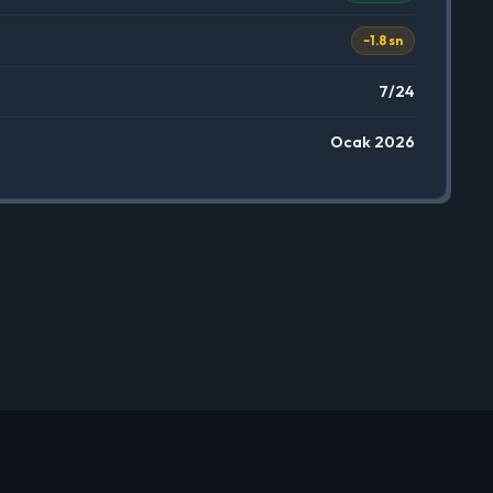
~1.8 sn
7/24
Ocak 2026