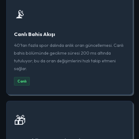
📡
Canlı Bahis Akışı
40'tan fazla spor dalında anlık oran güncellemesi. Canlı
bahis bölümünde gecikme süresi 200 ms altında
tutuluyor; bu da oran değişimlerini hızlı takip etmeni
sağlar.
Canlı
🎁