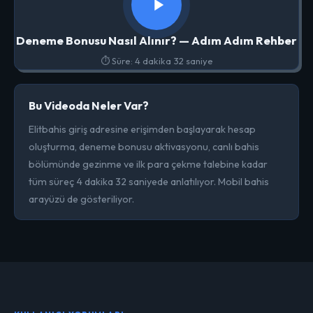
Deneme Bonusu Nasıl Alınır? — Adım Adım Rehber
⏱ Süre: 4 dakika 32 saniye
Bu Videoda Neler Var?
Elitbahis giriş adresine erişimden başlayarak hesap
oluşturma, deneme bonusu aktivasyonu, canlı bahis
bölümünde gezinme ve ilk para çekme talebine kadar
tüm süreç 4 dakika 32 saniyede anlatılıyor. Mobil bahis
arayüzü de gösteriliyor.