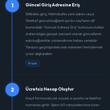
Güncel Giriş Adresine Eriş
1
Elitbahis giriş, Metrobahis yeni adres veya
Telebet güncel bağlantı için bu sayfanın alt
kısmındaki "Güncel Adrese Eriş" butonunu kullan.
Adres bilgisi gerçek zamanlı olarak güncellenir;
eski bağlantılar yönlendirme hatası verebilir.
Tarayıcı geçmişindeki eski adresleri temizlemek
iyi bir alışkanlıktır.
Erişim
Ücretsiz Hesap Oluştur
2
Kayıt formunda ad, soyad, e-posta ve telefon
numarası girilir. İşlem 60 saniyeden kısa sürer.