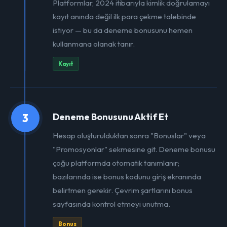
Platformlar, 2024 itibarıyla kimlik doğrulamayı
kayıt anında değil ilk para çekme talebinde
istiyor — bu da deneme bonusunu hemen
kullanmana olanak tanır.
Kayıt
Deneme Bonusunu Aktif Et
3
Hesap oluşturulduktan sonra "Bonuslar" veya
"Promosyonlar" sekmesine git. Deneme bonusu
çoğu platformda otomatik tanımlanır;
bazılarında ise bonus kodunu giriş ekranında
belirtmen gerekir. Çevrim şartlarını bonus
sayfasında kontrol etmeyi unutma.
Bonus