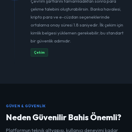
Çevrim şartlarını tamamladıktan sonra para
çekme talebini oluşturabilirsin. Banka havalesi,
kripto para ve e-cüzdan seçeneklerinde
ortalama onay süresi 1.8 saniyedir. İlk çekim için
kimlik belgesi yüklemen gerekebilir; bu standart
bir güvenlik adımıdır.
Çekim
GÜVEN & GÜVENLIK
Neden Güvenilir Bahis Önemli?
Platformun teknik altyapısı, kullanıcı deneyimi kadar