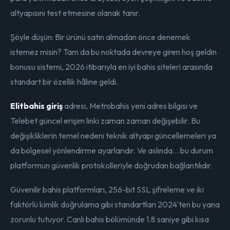
altyapısını test etmesine olanak tanır.
Şöyle düşün: Bir ürünü satın almadan önce denemek
istemez misin? Tam da bu noktada devreye giren hoş geldin
bonusu sistemi, 2026 itibarıyla en iyi bahis siteleri arasında
standart bir özellik hâline geldi.
Elitbahis giriş
adresi, Metrobahis yeni adres bilgisi ve
Telebet güncel erişim linki zaman zaman değişebilir. Bu
değişikliklerin temel nedeni teknik altyapı güncellemeleri ya
da bölgesel yönlendirme ayarlarıdır. Ve aslında... bu durum
platformun güvenlik protokolleriyle doğrudan bağlantılıdır.
Güvenilir bahis platformları, 256-bit SSL şifreleme ve iki
faktörlü kimlik doğrulama gibi standartları 2024'ten bu yana
zorunlu tutuyor. Canlı bahis bölümünde 1.8 saniye gibi kısa