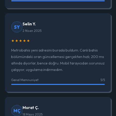
Selin Y.
SY
2 Nisan 2025
★★★★★
Metrobahis yeni adresini burada buldum. Canlı bahis
bölümündeki oran güncellemesi gerçekten hızlı; 200 ms
altında diyorlar, bence doğru. Mobil tarayıcıdan sorunsuz
çalışıyor, uygulama indirmedim.
Genel Memnuniyet
5/5
Murat Ç.
MÇ
18 Mayıs 2025