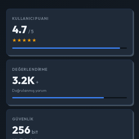
KULLANICI PUANI
4.7
/ 5
★★★★★
DEĞERLENDIRME
3.2K
+
Doğrulanmış yorum
GÜVENLIK
256
bit