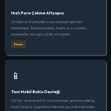
Hızlı Para Çekme Altyapısı
Ortalama 1.8 saniyelik onay süresiyle işlemler
tamamlanır. Banka havalesi, kripto ve e-cüzdan
seçenekleri aynı gün içinde sonuçlanır.
Finans
📱
Tam Mobil Bahis Desteği
iOS 16+ ve Android 11+ sürümlerinde optimize edilmiş
mobil arayüz. Uygulama indirmek zorunda kalmadan