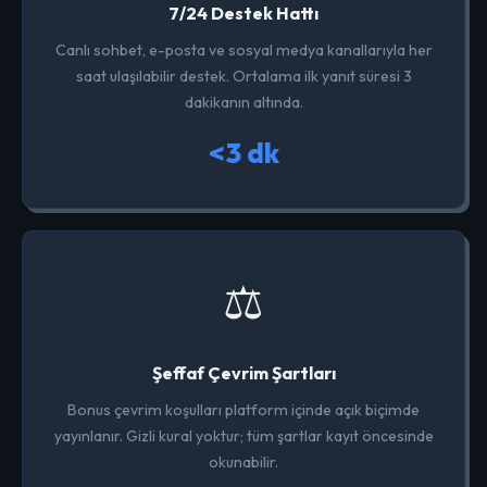
7/24 Destek Hattı
Canlı sohbet, e-posta ve sosyal medya kanallarıyla her
saat ulaşılabilir destek. Ortalama ilk yanıt süresi 3
dakikanın altında.
<3 dk
⚖️
Şeffaf Çevrim Şartları
Bonus çevrim koşulları platform içinde açık biçimde
yayınlanır. Gizli kural yoktur; tüm şartlar kayıt öncesinde
okunabilir.