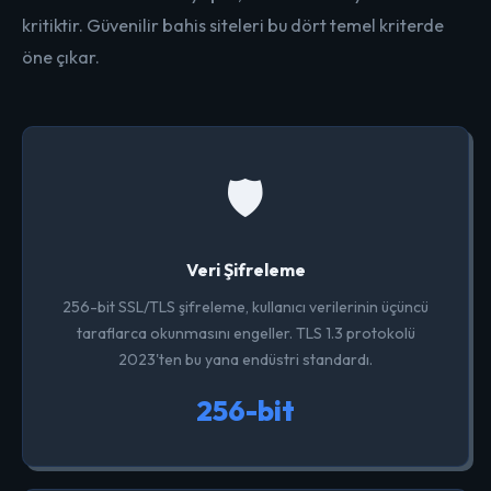
kritiktir. Güvenilir bahis siteleri bu dört temel kriterde
öne çıkar.
🛡️
Veri Şifreleme
256-bit SSL/TLS şifreleme, kullanıcı verilerinin üçüncü
taraflarca okunmasını engeller. TLS 1.3 protokolü
2023'ten bu yana endüstri standardı.
256-bit