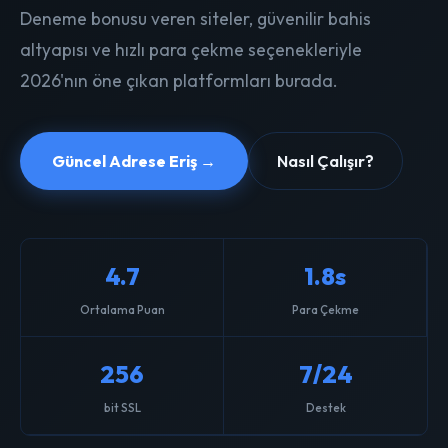
Deneme bonusu veren siteler, güvenilir bahis
altyapısı ve hızlı para çekme seçenekleriyle
2026'nın öne çıkan platformları burada.
Güncel Adrese Eriş →
Nasıl Çalışır?
4.7
1.8s
Ortalama Puan
Para Çekme
256
7/24
bit SSL
Destek