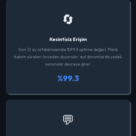
🔄
Kesintisiz Erişim
Son 12 ay ortalamasında %99.3 uptime değeri. Planlı
bakım süreleri önceden duyurulur; acil durumlarda yedek
sunucular devreye girer.
%99.3
💬