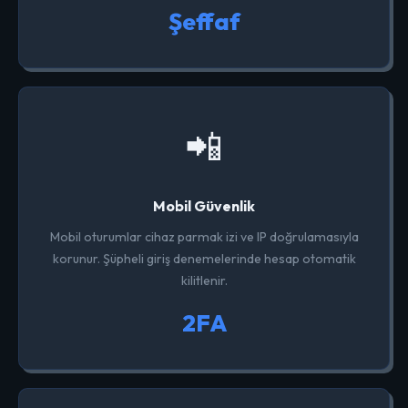
Şeffaf
📲
Mobil Güvenlik
Mobil oturumlar cihaz parmak izi ve IP doğrulamasıyla
korunur. Şüpheli giriş denemelerinde hesap otomatik
kilitlenir.
2FA