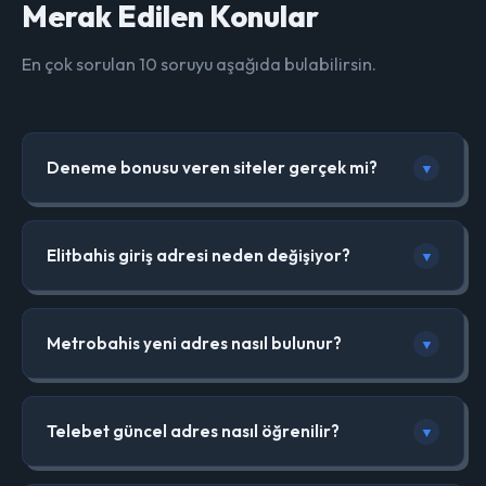
Merak Edilen Konular
En çok sorulan 10 soruyu aşağıda bulabilirsin.
Deneme bonusu veren siteler gerçek mi?
▼
Evet. Deneme bonusu sistemi, platformların yeni
kullanıcıları tanımak için uyguladığı teknik bir teşvik
Elitbahis giriş adresi neden değişiyor?
▼
mekanizmasıdır. Gerçek bakiye olarak tanımlanır; çevrim
şartlarını tamamladıktan sonra para çekme talebine
Adres değişiklikleri teknik altyapı güncellemeleri veya
açılır.
bölgesel yönlendirme ayarlarından kaynaklanır. Bu
Metrobahis yeni adres nasıl bulunur?
▼
sayfadaki "Güncel Adrese Eriş" butonu her zaman aktif
bağlantıyı gösterir.
Bu sayfanın "Güncel Adres" bölümündeki bağlantı
Metrobahis yeni adresine yönlendirir. Arama
Telebet güncel adres nasıl öğrenilir?
▼
motorlarında arama yapmak yerine doğrudan bu
sayfayı kullanman daha güvenlidir.
Telebet güncel erişim bilgisi bu sayfada düzenli olarak