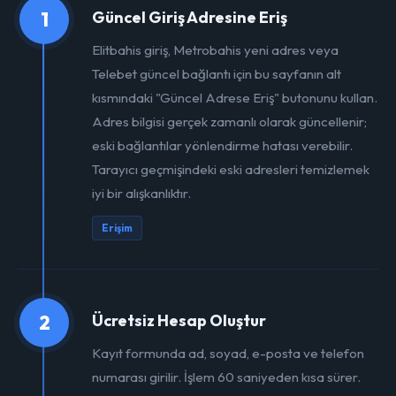
Güncel Giriş Adresine Eriş
1
Elitbahis giriş, Metrobahis yeni adres veya
Telebet güncel bağlantı için bu sayfanın alt
kısmındaki "Güncel Adrese Eriş" butonunu kullan.
Adres bilgisi gerçek zamanlı olarak güncellenir;
eski bağlantılar yönlendirme hatası verebilir.
Tarayıcı geçmişindeki eski adresleri temizlemek
iyi bir alışkanlıktır.
Erişim
Ücretsiz Hesap Oluştur
2
Kayıt formunda ad, soyad, e-posta ve telefon
numarası girilir. İşlem 60 saniyeden kısa sürer.