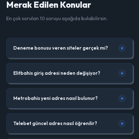
Merak Edilen Konular
En çok sorulan 10 soruyu aşağıda bulabilirsin.
Deneme bonusu veren siteler gerçek mi?
▼
Evet. Deneme bonusu sistemi, platformların yeni
kullanıcıları tanımak için uyguladığı teknik bir teşvik
Elitbahis giriş adresi neden değişiyor?
▼
mekanizmasıdır. Gerçek bakiye olarak tanımlanır; çevrim
şartlarını tamamladıktan sonra para çekme talebine
Adres değişiklikleri teknik altyapı güncellemeleri veya
açılır.
bölgesel yönlendirme ayarlarından kaynaklanır. Bu
Metrobahis yeni adres nasıl bulunur?
▼
sayfadaki "Güncel Adrese Eriş" butonu her zaman aktif
bağlantıyı gösterir.
Bu sayfanın "Güncel Adres" bölümündeki bağlantı
Metrobahis yeni adresine yönlendirir. Arama
Telebet güncel adres nasıl öğrenilir?
▼
motorlarında arama yapmak yerine doğrudan bu
sayfayı kullanman daha güvenlidir.
Telebet güncel erişim bilgisi bu sayfada düzenli olarak