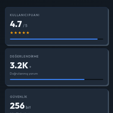
KULLANICI PUANI
4.7
/ 5
★★★★★
DEĞERLENDIRME
3.2K
+
Doğrulanmış yorum
GÜVENLIK
256
bit