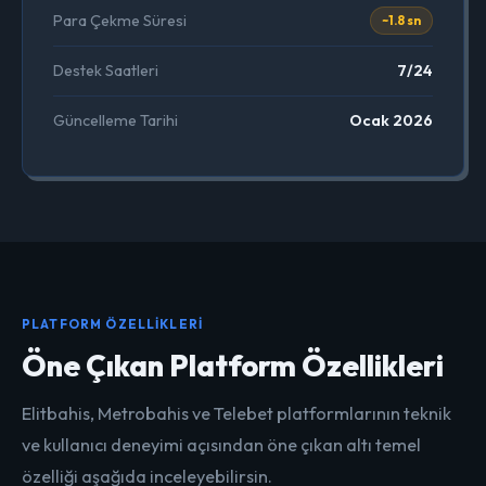
Para Çekme Süresi
~1.8 sn
Destek Saatleri
7/24
Güncelleme Tarihi
Ocak 2026
PLATFORM ÖZELLIKLERI
Öne Çıkan Platform Özellikleri
Elitbahis, Metrobahis ve Telebet platformlarının teknik
ve kullanıcı deneyimi açısından öne çıkan altı temel
özelliği aşağıda inceleyebilirsin.