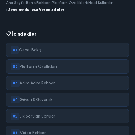
Ana Sayfa
Bahis Rehberi
Platform Özellikleri
Nasıl Kullanılır
Deneme Bonusu Veren Siteler
📋 İçindekiler
Genel Bakış
01
Platform Özellikleri
02
Adım Adım Rehber
03
Güven & Güvenlik
04
Sık Sorulan Sorular
05
Video Rehber
06