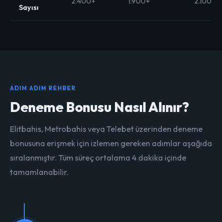
2.400+
1.900+
2.100+
Sayısı
ADIM ADIM REHBER
Deneme Bonusu Nasıl Alınır?
Elitbahis, Metrobahis veya Telebet üzerinden deneme
bonusuna erişmek için izlemen gereken adımlar aşağıda
sıralanmıştır. Tüm süreç ortalama 4 dakika içinde
tamamlanabilir.