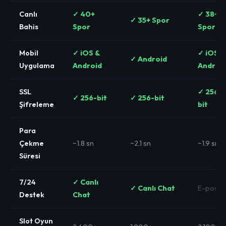
Canlı
✓ 40+
✓ 38+
✓ 35+ Spor
Bahis
Spor
Spor
Mobil
✓ iOS &
✓ iOS &
✓ Android
Uygulama
Android
Androi
SSL
✓ 256-
✓ 256-bit
✓ 256-bit
Şifreleme
bit
Para
Çekme
~1.8 sn
~2.1 sn
~1.9 sn
Süresi
7/24
✓ Canlı
✓ Canlı Chat
E-posta
Destek
Chat
Slot Oyun