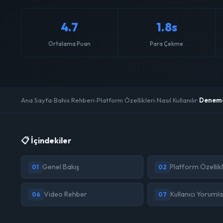
4.7
1.8s
Ortalama Puan
Para Çekme
Ana Sayfa
Bahis Rehberi
Platform Özellikleri
Nasıl Kullanılır
Deneme
📋 İçindekiler
Genel Bakış
Platform Özellikl
01
02
Video Rehber
Kullanıcı Yorumla
06
07