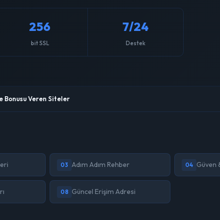
256
7/24
bit SSL
Destek
 Bonusu Veren Siteler
eri
Adım Adım Rehber
Güven &
03
04
rı
Güncel Erişim Adresi
08