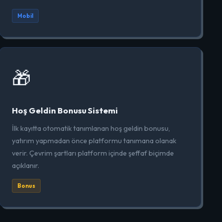
Mobil
🎁
Hoş Geldin Bonusu Sistemi
İlk kayıtta otomatik tanımlanan hoş geldin bonusu,
yatırım yapmadan önce platformu tanımana olanak
verir. Çevrim şartları platform içinde şeffaf biçimde
açıklanır.
Bonus