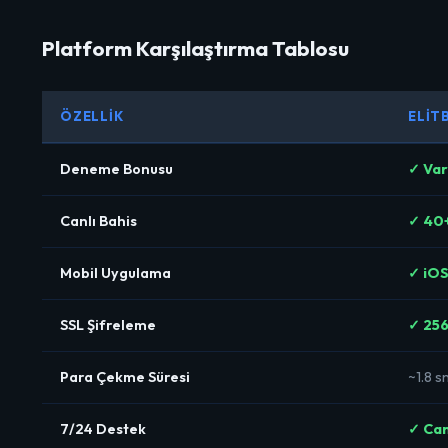
Platform Karşılaştırma Tablosu
ÖZELLIK
ELIT
Deneme Bonusu
✓ Var
Canlı Bahis
✓ 40
Mobil Uygulama
✓ iOS
SSL Şifreleme
✓ 256
Para Çekme Süresi
~1.8 s
7/24 Destek
✓ Can