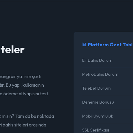
📊 Platform Özet Tab
teler
Elitbahis Durum
Metrobahis Durum
angi bir yatırım şartı
. Bu yapı, kullanıcının
Telebet Durum
e ödeme altyapısını test
Deneme Bonusu
z misin? Tam da bu noktada
Mobil Uyumluluk
i bahis siteleri arasında
SSL Sertifikası