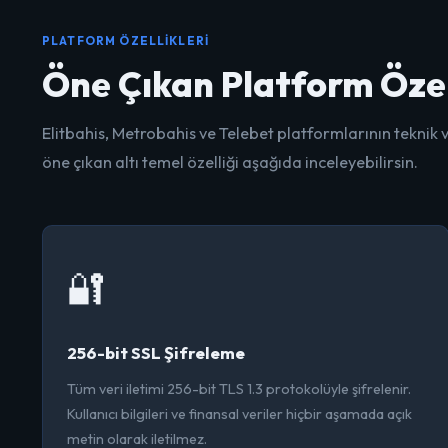
PLATFORM ÖZELLIKLERI
Öne Çıkan Platform Özel
Elitbahis, Metrobahis ve Telebet platformlarının teknik 
öne çıkan altı temel özelliği aşağıda inceleyebilirsin.
🔐
256-bit SSL Şifreleme
Tüm veri iletimi 256-bit TLS 1.3 protokolüyle şifrelenir.
Kullanıcı bilgileri ve finansal veriler hiçbir aşamada açık
metin olarak iletilmez.