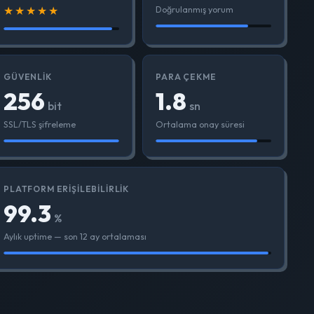
★★★★★
Doğrulanmış yorum
GÜVENLIK
PARA ÇEKME
256
1.8
bit
sn
SSL/TLS şifreleme
Ortalama onay süresi
PLATFORM ERIŞILEBILIRLIK
99.3
%
Aylık uptime — son 12 ay ortalaması