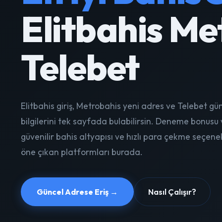
Elitbahis Me
Telebet
Elitbahis giriş, Metrobahis yeni adres ve Telebet gü
bilgilerini tek sayfada bulabilirsin. Deneme bonusu v
güvenilir bahis altyapısı ve hızlı para çekme seçene
öne çıkan platformları burada.
Güncel Adrese Eriş →
Nasıl Çalışır?