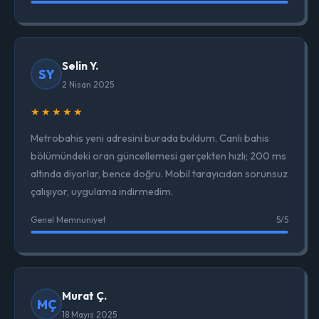
Selin Y.
SY
2 Nisan 2025
★★★★★
Metrobahis yeni adresini burada buldum. Canlı bahis
bölümündeki oran güncellemesi gerçekten hızlı; 200 ms
altında diyorlar, bence doğru. Mobil tarayıcıdan sorunsuz
çalışıyor, uygulama indirmedim.
Genel Memnuniyet
5/5
Murat Ç.
MÇ
18 Mayıs 2025