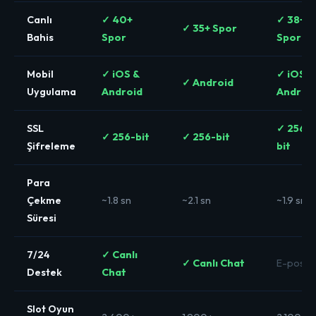
Canlı
✓ 40+
✓ 38+
✓ 35+ Spor
Bahis
Spor
Spor
Mobil
✓ iOS &
✓ iOS &
✓ Android
Uygulama
Android
Androi
SSL
✓ 256-
✓ 256-bit
✓ 256-bit
Şifreleme
bit
Para
Çekme
~1.8 sn
~2.1 sn
~1.9 sn
Süresi
7/24
✓ Canlı
✓ Canlı Chat
E-posta
Destek
Chat
Slot Oyun