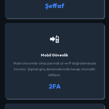
Şeffaf
📲
Mobil Güvenlik
Mobil oturumlar cihaz parmak izi ve IP doğrulamasıyla
korunur. Şüpheli giriş denemelerinde hesap otomatik
kilitlenir.
2FA