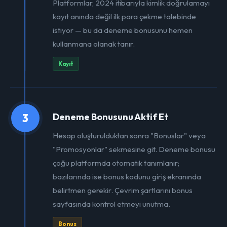
Platformlar, 2024 itibarıyla kimlik doğrulamayı
kayıt anında değil ilk para çekme talebinde
istiyor — bu da deneme bonusunu hemen
kullanmana olanak tanır.
Kayıt
Deneme Bonusunu Aktif Et
3
Hesap oluşturulduktan sonra "Bonuslar" veya
"Promosyonlar" sekmesine git. Deneme bonusu
çoğu platformda otomatik tanımlanır;
bazılarında ise bonus kodunu giriş ekranında
belirtmen gerekir. Çevrim şartlarını bonus
sayfasında kontrol etmeyi unutma.
Bonus