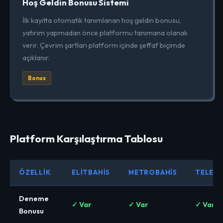
Hoş Geldin Bonusu Sistemi
İlk kayıtta otomatik tanımlanan hoş geldin bonusu,
yatırım yapmadan önce platformu tanımana olanak
verir. Çevrim şartları platform içinde şeffaf biçimde
açıklanır.
Bonus
Platform Karşılaştırma Tablosu
ÖZELLIK
ELITBAHIS
METROBAHIS
TELEB
Deneme
✓ Var
✓ Var
✓ Var
Bonusu