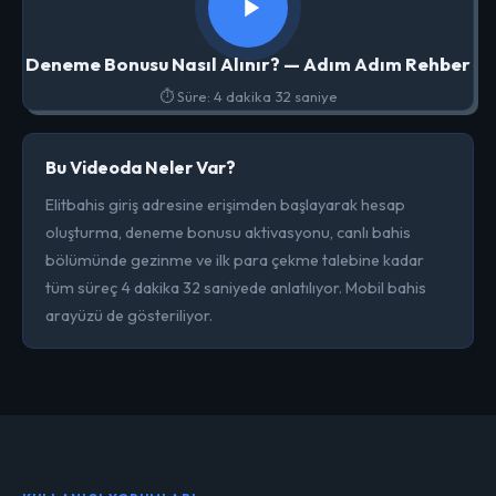
Deneme Bonusu Nasıl Alınır? — Adım Adım Rehber
⏱ Süre: 4 dakika 32 saniye
Bu Videoda Neler Var?
Elitbahis giriş adresine erişimden başlayarak hesap
oluşturma, deneme bonusu aktivasyonu, canlı bahis
bölümünde gezinme ve ilk para çekme talebine kadar
tüm süreç 4 dakika 32 saniyede anlatılıyor. Mobil bahis
arayüzü de gösteriliyor.