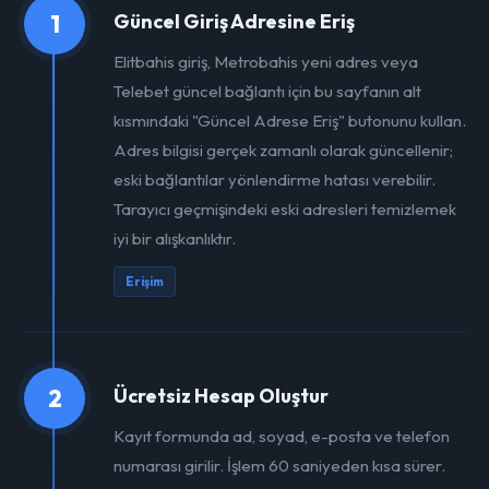
Güncel Giriş Adresine Eriş
1
Elitbahis giriş, Metrobahis yeni adres veya
Telebet güncel bağlantı için bu sayfanın alt
kısmındaki "Güncel Adrese Eriş" butonunu kullan.
Adres bilgisi gerçek zamanlı olarak güncellenir;
eski bağlantılar yönlendirme hatası verebilir.
Tarayıcı geçmişindeki eski adresleri temizlemek
iyi bir alışkanlıktır.
Erişim
Ücretsiz Hesap Oluştur
2
Kayıt formunda ad, soyad, e-posta ve telefon
numarası girilir. İşlem 60 saniyeden kısa sürer.