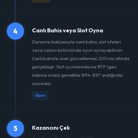
Canlı Bahis veya Slot Oyna
4
Deneme bakiyesiyle canlı bahis, slot siteleri
veya casino bölümünde oyun oynayabilirsin.
Canlı bahiste oran güncellemesi 200 ms altında
gerçekleşir. Slot oyunlarında ise RTP (geri
ödeme oranı) genellikle %94–%97 aralığında
seyreder.
Oyun
Kazancını Çek
5