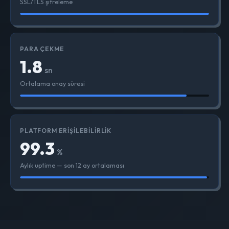
SSL/TLS şifreleme
PARA ÇEKME
1.8
sn
Ortalama onay süresi
PLATFORM ERIŞILEBILIRLIK
99.3
%
Aylık uptime — son 12 ay ortalaması