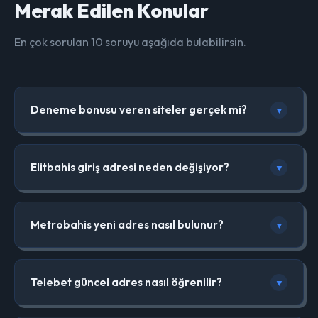
Merak Edilen Konular
En çok sorulan 10 soruyu aşağıda bulabilirsin.
Deneme bonusu veren siteler gerçek mi?
▼
Evet. Deneme bonusu sistemi, platformların yeni
kullanıcıları tanımak için uyguladığı teknik bir teşvik
Elitbahis giriş adresi neden değişiyor?
▼
mekanizmasıdır. Gerçek bakiye olarak tanımlanır; çevrim
şartlarını tamamladıktan sonra para çekme talebine
Adres değişiklikleri teknik altyapı güncellemeleri veya
açılır.
bölgesel yönlendirme ayarlarından kaynaklanır. Bu
Metrobahis yeni adres nasıl bulunur?
▼
sayfadaki "Güncel Adrese Eriş" butonu her zaman aktif
bağlantıyı gösterir.
Bu sayfanın "Güncel Adres" bölümündeki bağlantı
Metrobahis yeni adresine yönlendirir. Arama
Telebet güncel adres nasıl öğrenilir?
▼
motorlarında arama yapmak yerine doğrudan bu
sayfayı kullanman daha güvenlidir.
Telebet güncel erişim bilgisi bu sayfada düzenli olarak