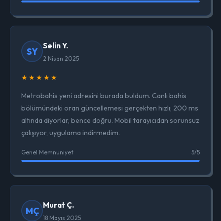
Selin Y.
SY
2 Nisan 2025
★★★★★
Metrobahis yeni adresini burada buldum. Canlı bahis
bölümündeki oran güncellemesi gerçekten hızlı; 200 ms
altında diyorlar, bence doğru. Mobil tarayıcıdan sorunsuz
çalışıyor, uygulama indirmedim.
Genel Memnuniyet
5/5
Murat Ç.
MÇ
18 Mayıs 2025