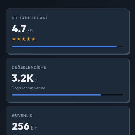
KULLANICI PUANI
4.7
/ 5
★★★★★
DEĞERLENDIRME
3.2K
+
Doğrulanmış yorum
GÜVENLIK
256
bit