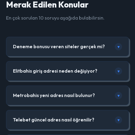
Merak Edilen Konular
En çok sorulan 10 soruyu aşağıda bulabilirsin.
Deneme bonusu veren siteler gerçek mi?
▼
Evet. Deneme bonusu sistemi, platformların yeni
kullanıcıları tanımak için uyguladığı teknik bir teşvik
Elitbahis giriş adresi neden değişiyor?
▼
mekanizmasıdır. Gerçek bakiye olarak tanımlanır; çevrim
şartlarını tamamladıktan sonra para çekme talebine
Adres değişiklikleri teknik altyapı güncellemeleri veya
açılır.
bölgesel yönlendirme ayarlarından kaynaklanır. Bu
Metrobahis yeni adres nasıl bulunur?
▼
sayfadaki "Güncel Adrese Eriş" butonu her zaman aktif
bağlantıyı gösterir.
Bu sayfanın "Güncel Adres" bölümündeki bağlantı
Metrobahis yeni adresine yönlendirir. Arama
Telebet güncel adres nasıl öğrenilir?
▼
motorlarında arama yapmak yerine doğrudan bu
sayfayı kullanman daha güvenlidir.
Telebet güncel erişim bilgisi bu sayfada düzenli olarak