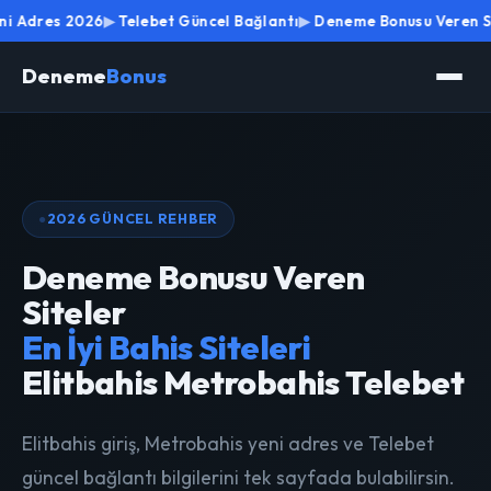
es 2026
Telebet Güncel Bağlantı
Deneme Bonusu Veren Siteler
Deneme
Bonus
2026 GÜNCEL REHBER
Deneme Bonusu Veren
Siteler
En İyi Bahis Siteleri
Elitbahis Metrobahis Telebet
Elitbahis giriş, Metrobahis yeni adres ve Telebet
güncel bağlantı bilgilerini tek sayfada bulabilirsin.