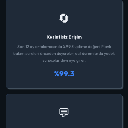
🔄
Kesintisiz Erişim
Son 12 ay ortalamasında %99.3 uptime değeri. Planlı
bakım süreleri önceden duyurulur; acil durumlarda yedek
sunucular devreye girer.
%99.3
💬