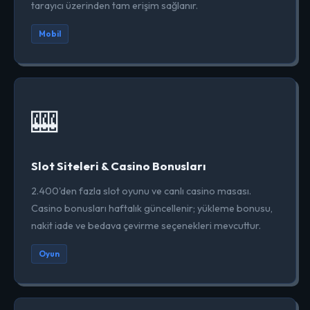
tarayıcı üzerinden tam erişim sağlanır.
Mobil
🎰
Slot Siteleri & Casino Bonusları
2.400'den fazla slot oyunu ve canlı casino masası.
Casino bonusları haftalık güncellenir; yükleme bonusu,
nakit iade ve bedava çevirme seçenekleri mevcuttur.
Oyun