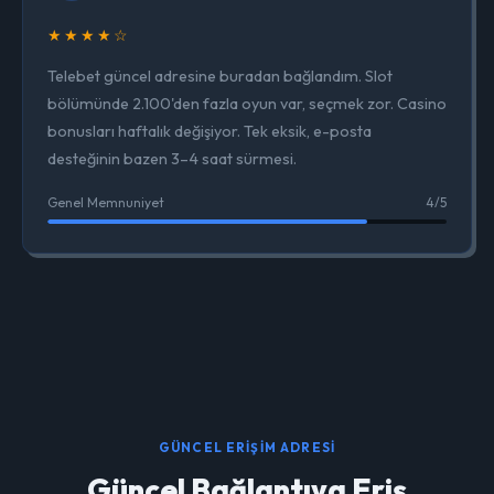
★★★★☆
Telebet güncel adresine buradan bağlandım. Slot
bölümünde 2.100'den fazla oyun var, seçmek zor. Casino
bonusları haftalık değişiyor. Tek eksik, e-posta
desteğinin bazen 3–4 saat sürmesi.
Genel Memnuniyet
4/5
GÜNCEL ERIŞIM ADRESI
Güncel Bağlantıya Eriş