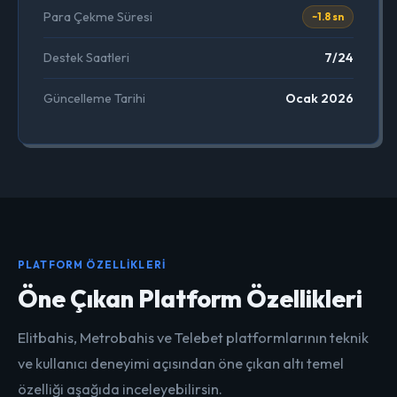
Para Çekme Süresi
~1.8 sn
Destek Saatleri
7/24
Güncelleme Tarihi
Ocak 2026
PLATFORM ÖZELLIKLERI
Öne Çıkan Platform Özellikleri
Elitbahis, Metrobahis ve Telebet platformlarının teknik
ve kullanıcı deneyimi açısından öne çıkan altı temel
özelliği aşağıda inceleyebilirsin.