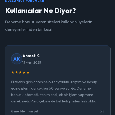
KULLANICI YORUMLARI
Kullanıcılar Ne Diyor?
Deneme bonusu veren siteleri kullanan üyelerin
deneyimlerinden bir kesit.
Ahmet K.
AK
15 Mart 2025
★★★★★
Elitbahis giriş adresine bu sayfadan ulaştım ve hesap
açma işlemi gerçekten 60 saniye sürdü. Deneme
bonusu otomatik tanımlandı, ek bir işlem yapmam
gerekmedi. Para çekme de beklediğimden hızlı oldu.
Genel Memnuniyet
5/5