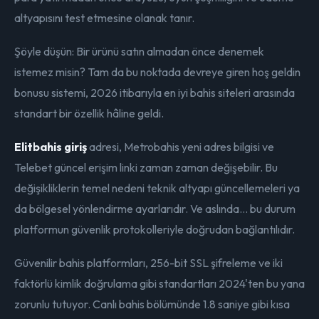
altyapısını test etmesine olanak tanır.
Şöyle düşün: Bir ürünü satın almadan önce denemek
istemez misin? Tam da bu noktada devreye giren hoş geldin
bonusu sistemi, 2026 itibarıyla en iyi bahis siteleri arasında
standart bir özellik hâline geldi.
Elitbahis giriş
adresi, Metrobahis yeni adres bilgisi ve
Telebet güncel erişim linki zaman zaman değişebilir. Bu
değişikliklerin temel nedeni teknik altyapı güncellemeleri ya
da bölgesel yönlendirme ayarlarıdır. Ve aslında... bu durum
platformun güvenlik protokolleriyle doğrudan bağlantılıdır.
Güvenilir bahis platformları, 256-bit SSL şifreleme ve iki
faktörlü kimlik doğrulama gibi standartları 2024'ten bu yana
zorunlu tutuyor. Canlı bahis bölümünde 1.8 saniye gibi kısa