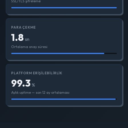
SSL/TLS şifreleme
PARA ÇEKME
1.8
sn
Ortalama onay süresi
PLATFORM ERIŞILEBILIRLIK
99.3
%
Aylık uptime — son 12 ay ortalaması