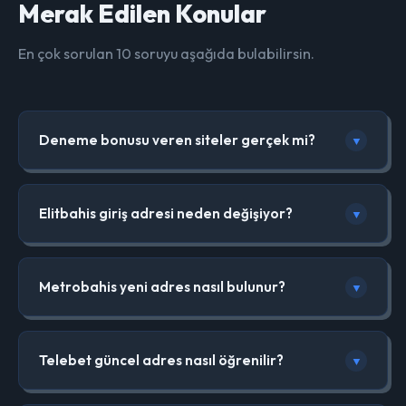
Merak Edilen Konular
En çok sorulan 10 soruyu aşağıda bulabilirsin.
Deneme bonusu veren siteler gerçek mi?
▼
Evet. Deneme bonusu sistemi, platformların yeni
kullanıcıları tanımak için uyguladığı teknik bir teşvik
Elitbahis giriş adresi neden değişiyor?
▼
mekanizmasıdır. Gerçek bakiye olarak tanımlanır; çevrim
şartlarını tamamladıktan sonra para çekme talebine
Adres değişiklikleri teknik altyapı güncellemeleri veya
açılır.
bölgesel yönlendirme ayarlarından kaynaklanır. Bu
Metrobahis yeni adres nasıl bulunur?
▼
sayfadaki "Güncel Adrese Eriş" butonu her zaman aktif
bağlantıyı gösterir.
Bu sayfanın "Güncel Adres" bölümündeki bağlantı
Metrobahis yeni adresine yönlendirir. Arama
Telebet güncel adres nasıl öğrenilir?
▼
motorlarında arama yapmak yerine doğrudan bu
sayfayı kullanman daha güvenlidir.
Telebet güncel erişim bilgisi bu sayfada düzenli olarak