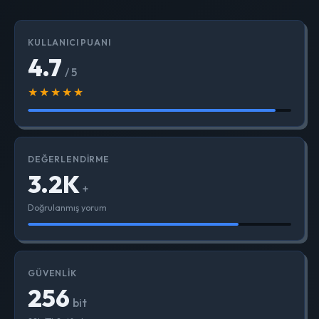
KULLANICI PUANI
4.7
/ 5
★★★★★
DEĞERLENDIRME
3.2K
+
Doğrulanmış yorum
GÜVENLIK
256
bit