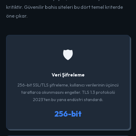
kritiktir. Güvenilir bahis siteleri bu dört temel kriterde
öne çıkar.
🛡️
Veri Şifreleme
256-bit SSL/TLS şifreleme, kullanıcı verilerinin üçüncü
taraflarca okunmasını engeller. TLS 1.3 protokolü
2023'ten bu yana endüstri standardı.
256-bit