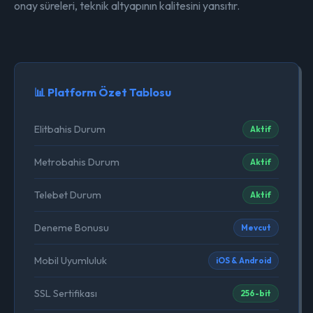
onay süreleri, teknik altyapının kalitesini yansıtır.
📊 Platform Özet Tablosu
Elitbahis Durum
Aktif
Metrobahis Durum
Aktif
Telebet Durum
Aktif
Deneme Bonusu
Mevcut
Mobil Uyumluluk
iOS & Android
SSL Sertifikası
256-bit