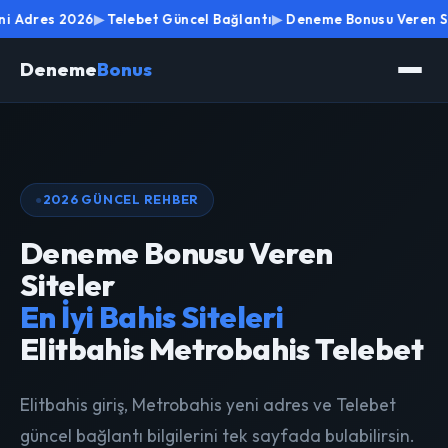
es 2026
Telebet Güncel Bağlantı
Deneme Bonusu Veren Siteler
Deneme
Bonus
2026 GÜNCEL REHBER
Deneme Bonusu Veren
Siteler
En İyi Bahis Siteleri
Elitbahis Metrobahis Telebet
Elitbahis giriş, Metrobahis yeni adres ve Telebet
güncel bağlantı bilgilerini tek sayfada bulabilirsin.