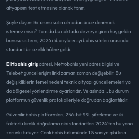
altyapısını test etmesine olanak tanır.
Şöyle düşün: Bir ürünü satın almadan önce denemek
istemez misin? Tam da bu noktada devreye giren hoş geldin
bonusu sistemi, 2026 itibarıyla en iyi bahis siteleri arasında
standart bir özellik hâline geldi.
Elitbahis giriş
adresi, Metrobahis yeni adres bilgisi ve
Telebet güncel erişim linki zaman zaman değişebilir. Bu
değişikliklerin temel nedeni teknik altyapı güncellemeleri ya
da bölgesel yönlendirme ayarlarıdır. Ve aslında... bu durum
platformun güvenlik protokolleriyle doğrudan bağlantılıdır.
Güvenilir bahis platformları, 256-bit SSL şifreleme ve iki
faktörlü kimlik doğrulama gibi standartları 2024'ten bu yana
zorunlu tutuyor. Canlı bahis bölümünde 1.8 saniye gibi kısa