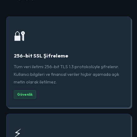
🔐
256-bit SSL Şifreleme
Tüm veri iletimi 256-bit TLS 1.3 protokolüyle şifrelenir.
Kullanıcı bilgileri ve finansal veriler hiçbir aşamada açık
metin olarak iletilmez.
Güvenlik
⚡