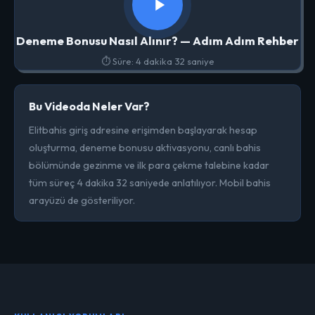
Deneme Bonusu Nasıl Alınır? — Adım Adım Rehber
⏱ Süre: 4 dakika 32 saniye
Bu Videoda Neler Var?
Elitbahis giriş adresine erişimden başlayarak hesap
oluşturma, deneme bonusu aktivasyonu, canlı bahis
bölümünde gezinme ve ilk para çekme talebine kadar
tüm süreç 4 dakika 32 saniyede anlatılıyor. Mobil bahis
arayüzü de gösteriliyor.