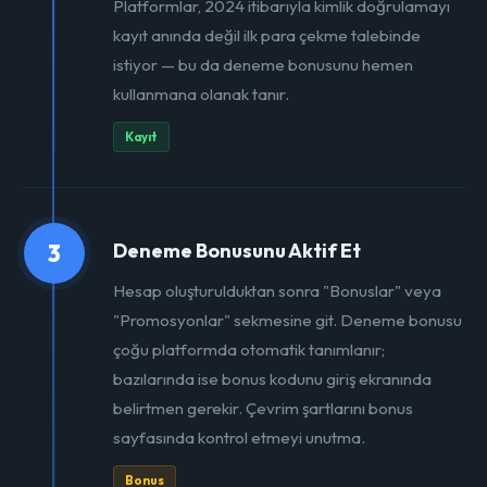
Platformlar, 2024 itibarıyla kimlik doğrulamayı
kayıt anında değil ilk para çekme talebinde
istiyor — bu da deneme bonusunu hemen
kullanmana olanak tanır.
Kayıt
Deneme Bonusunu Aktif Et
3
Hesap oluşturulduktan sonra "Bonuslar" veya
"Promosyonlar" sekmesine git. Deneme bonusu
çoğu platformda otomatik tanımlanır;
bazılarında ise bonus kodunu giriş ekranında
belirtmen gerekir. Çevrim şartlarını bonus
sayfasında kontrol etmeyi unutma.
Bonus