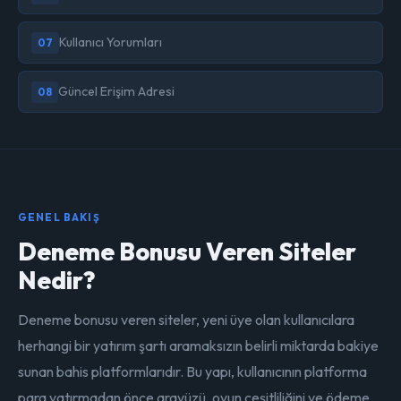
Kullanıcı Yorumları
07
Güncel Erişim Adresi
08
GENEL BAKIŞ
Deneme Bonusu Veren Siteler
Nedir?
Deneme bonusu veren siteler, yeni üye olan kullanıcılara
herhangi bir yatırım şartı aramaksızın belirli miktarda bakiye
sunan bahis platformlarıdır. Bu yapı, kullanıcının platforma
para yatırmadan önce arayüzü, oyun çeşitliliğini ve ödeme