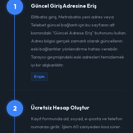
Güncel Giriş Adresine Eriş
1
Elitbahis giriş, Metrobahis yeni adres veya
Telebet güncel bağlantı için bu sayfanın alt
kısmındaki "Güncel Adrese Eriş" butonunu kullan.
Adres bilgisi gerçek zamanlı olarak güncellenir;
eski bağlantılar yönlendirme hatası verebilir.
Tarayıcı geçmişindeki eski adresleri temizlemek
iyi bir alışkanlıktır.
Erişim
Ücretsiz Hesap Oluştur
2
Kayıt formunda ad, soyad, e-posta ve telefon
numarası girilir. İşlem 60 saniyeden kısa sürer.