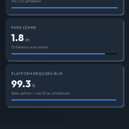
SSL/TLS şifreleme
PARA ÇEKME
1.8
sn
Ortalama onay süresi
PLATFORM ERIŞILEBILIRLIK
99.3
%
Aylık uptime — son 12 ay ortalaması