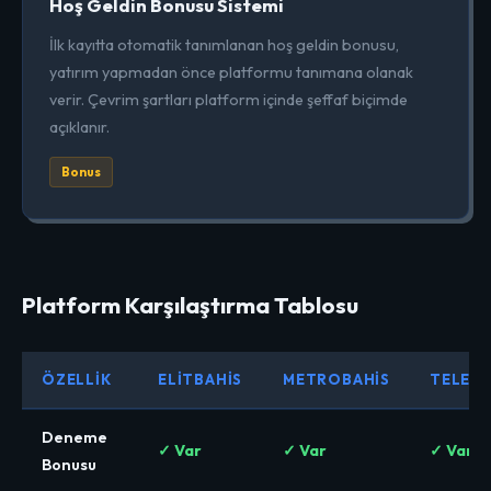
Hoş Geldin Bonusu Sistemi
İlk kayıtta otomatik tanımlanan hoş geldin bonusu,
yatırım yapmadan önce platformu tanımana olanak
verir. Çevrim şartları platform içinde şeffaf biçimde
açıklanır.
Bonus
Platform Karşılaştırma Tablosu
ÖZELLIK
ELITBAHIS
METROBAHIS
TELEB
Deneme
✓ Var
✓ Var
✓ Var
Bonusu