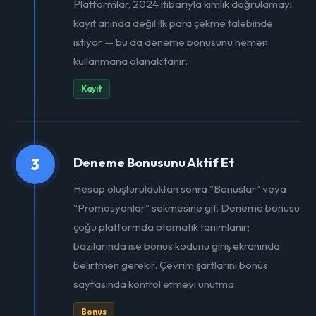
Platformlar, 2024 itibarıyla kimlik doğrulamayı
kayıt anında değil ilk para çekme talebinde
istiyor — bu da deneme bonusunu hemen
kullanmana olanak tanır.
Kayıt
Deneme Bonusunu Aktif Et
3
Hesap oluşturulduktan sonra "Bonuslar" veya
"Promosyonlar" sekmesine git. Deneme bonusu
çoğu platformda otomatik tanımlanır;
bazılarında ise bonus kodunu giriş ekranında
belirtmen gerekir. Çevrim şartlarını bonus
sayfasında kontrol etmeyi unutma.
Bonus