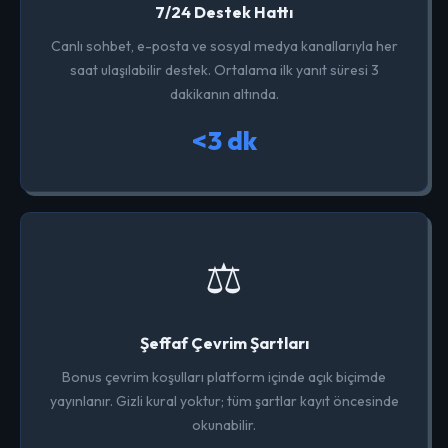
7/24 Destek Hattı
Canlı sohbet, e-posta ve sosyal medya kanallarıyla her
saat ulaşılabilir destek. Ortalama ilk yanıt süresi 3
dakikanın altında.
<3 dk
⚖️
Şeffaf Çevrim Şartları
Bonus çevrim koşulları platform içinde açık biçimde
yayınlanır. Gizli kural yoktur; tüm şartlar kayıt öncesinde
okunabilir.