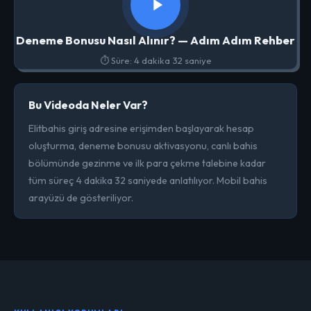
Deneme Bonusu Nasıl Alınır? — Adım Adım Rehber
⏱ Süre: 4 dakika 32 saniye
Bu Videoda Neler Var?
Elitbahis giriş adresine erişimden başlayarak hesap
oluşturma, deneme bonusu aktivasyonu, canlı bahis
bölümünde gezinme ve ilk para çekme talebine kadar
tüm süreç 4 dakika 32 saniyede anlatılıyor. Mobil bahis
arayüzü de gösteriliyor.