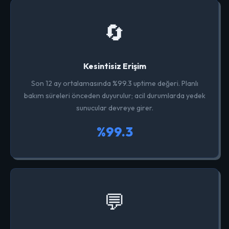
🔄
Kesintisiz Erişim
Son 12 ay ortalamasında %99.3 uptime değeri. Planlı
bakım süreleri önceden duyurulur; acil durumlarda yedek
sunucular devreye girer.
%99.3
💬