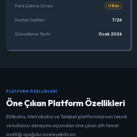
Para Çekme Süresi
~1.8 sn
Destek Saatleri
7/24
Güncelleme Tarihi
Ocak 2026
PLATFORM ÖZELLIKLERI
Öne Çıkan Platform Özellikleri
Elitbahis, Metrobahis ve Telebet platformlarının teknik
ve kullanıcı deneyimi açısından öne çıkan altı temel
özelliği aşağıda inceleyebilirsin.