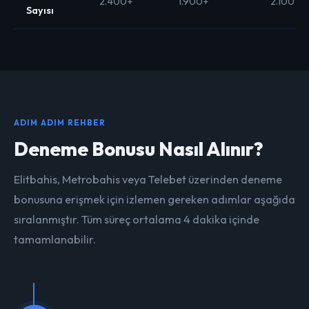
2.400+
1.900+
2.100+
Sayısı
ADIM ADIM REHBER
Deneme Bonusu Nasıl Alınır?
Elitbahis, Metrobahis veya Telebet üzerinden deneme
bonusuna erişmek için izlemen gereken adımlar aşağıda
sıralanmıştır. Tüm süreç ortalama 4 dakika içinde
tamamlanabilir.