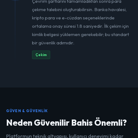
Çevrim şartlarını tamamladıktan sonra para
çekme talebini oluşturabilirsin. Banka havalesi,
kripto para ve e-cüzdan seçeneklerinde
ortalama onay süresi 1.8 saniyedir. İlk çekim için
kimlik belgesi yüklemen gerekebilir; bu standart
bir güvenlik adımıdır.
Çekim
GÜVEN & GÜVENLIK
Neden Güvenilir Bahis Önemli?
Platformun teknik altyapısı, kullanıcı deneyimi kadar