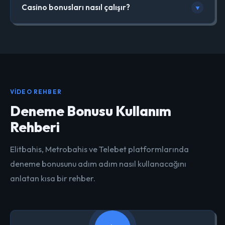
işlevli erişim sunar. Uygulama indirmek tercih
Casino bonusları nasıl çalışır?
▼
meselesidir; bazı kullanıcılar tarayıcı erişimini daha hızlı
buluyor.
Casino bonusları haftalık güncellenir. Yükleme bonusu,
nakit iade ve bedava çevirme seçenekleri en yaygın
türlerdir. Her bonusun ayrı çevrim şartı vardır; bunları
bonus sayfasında kontrol etmek önemlidir.
VIDEO REHBER
Deneme Bonusu Kullanım
Rehberi
Elitbahis, Metrobahis ve Telebet platformlarında
deneme bonusunu adım adım nasıl kullanacağını
anlatan kısa bir rehber.