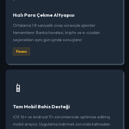
Hızlı Para Çekme Altyapısı
Ortalama 1.8 saniyelik onay süresiyle işlemler
tamamlanır. Banka havalesi, kripto ve e-cüzdan
seçenekleri aynı gün içinde sonuçlanır.
Finans
📱
Tam Mobil Bahis Desteği
iOS 16+ ve Android 11+ sürümlerinde optimize edilmiş
mobil arayüz. Uygulama indirmek zorunda kalmadan