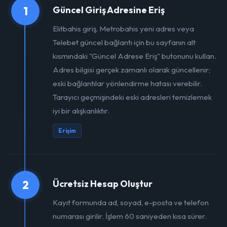
Güncel Giriş Adresine Eriş
1
Elitbahis giriş, Metrobahis yeni adres veya
Telebet güncel bağlantı için bu sayfanın alt
kısmındaki "Güncel Adrese Eriş" butonunu kullan.
Adres bilgisi gerçek zamanlı olarak güncellenir;
eski bağlantılar yönlendirme hatası verebilir.
Tarayıcı geçmişindeki eski adresleri temizlemek
iyi bir alışkanlıktır.
Erişim
Ücretsiz Hesap Oluştur
2
Kayıt formunda ad, soyad, e-posta ve telefon
numarası girilir. İşlem 60 saniyeden kısa sürer.