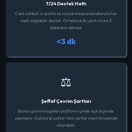
7/24 Destek Hattı
Canlı sohbet, e-posta ve sosyal medya kanallarıyla her
saat ulaşılabilir destek. Ortalama ilk yanıt süresi 3
dakikanın altında.
<3 dk
⚖️
Şeffaf Çevrim Şartları
Bonus çevrim koşulları platform içinde açık biçimde
yayınlanır. Gizli kural yoktur; tüm şartlar kayıt öncesinde
okunabilir.