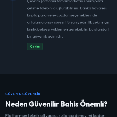
Çevrim şartlarını tamamladıktan sonra para
çekme talebini oluşturabilirsin. Banka havalesi,
kripto para ve e-cüzdan seçeneklerinde
ortalama onay süresi 1.8 saniyedir. İlk çekim için
kimlik belgesi yüklemen gerekebilir; bu standart
bir güvenlik adımıdır.
Çekim
GÜVEN & GÜVENLIK
Neden Güvenilir Bahis Önemli?
Platformun teknik altyapısı, kullanıcı deneyimi kadar