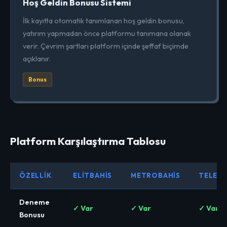
Hoş Geldin Bonusu Sistemi
İlk kayıtta otomatik tanımlanan hoş geldin bonusu,
yatırım yapmadan önce platformu tanımana olanak
verir. Çevrim şartları platform içinde şeffaf biçimde
açıklanır.
Bonus
Platform Karşılaştırma Tablosu
ÖZELLIK
ELITBAHIS
METROBAHIS
TELEB
Deneme
✓ Var
✓ Var
✓ Var
Bonusu