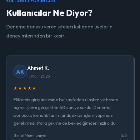
KULLANICI YORUMLARI
Kullanıcılar Ne Diyor?
Deneme bonusu veren siteleri kullanan üyelerin
deneyimlerinden bir kesit.
Ahmet K.
AK
15 Mart 2025
★★★★★
Elitbahis giriş adresine bu sayfadan ulaştım ve hesap
açma işlemi gerçekten 60 saniye sürdü. Deneme
bonusu otomatik tanımlandı, ek bir işlem yapmam
gerekmedi. Para çekme de beklediğimden hızlı oldu.
Genel Memnuniyet
5/5