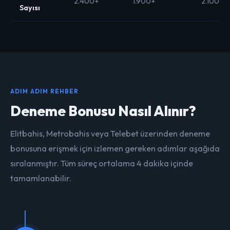
2.400+
1.900+
2.100+
Sayısı
ADIM ADIM REHBER
Deneme Bonusu Nasıl Alınır?
Elitbahis, Metrobahis veya Telebet üzerinden deneme
bonusuna erişmek için izlemen gereken adımlar aşağıda
sıralanmıştır. Tüm süreç ortalama 4 dakika içinde
tamamlanabilir.