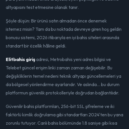
altyapısını test etmesine olanak tanır.
Şöyle düşün: Bir ürünü satın almadan önce denemek
istemez misin? Tam da bu noktada devreye giren hoş geldin
bonusu sistemi, 2026 itibarıyla en iyi bahis siteleri arasında
standart bir özellik hâline geldi.
Elitbahis giriş
adresi, Metrobahis yeni adres bilgisi ve
Telebet güncel erişim linki zaman zaman değişebilir. Bu
değişikliklerin temel nedeni teknik altyapı güncellemeleri ya
da bölgesel yönlendirme ayarlarıdır. Ve aslında... bu durum
platformun güvenlik protokolleriyle doğrudan bağlantılıdır.
Güvenilir bahis platformları, 256-bit SSL şifreleme ve iki
faktörlü kimlik doğrulama gibi standartları 2024'ten bu yana
zorunlu tutuyor. Canlı bahis bölümünde 1.8 saniye gibi kısa