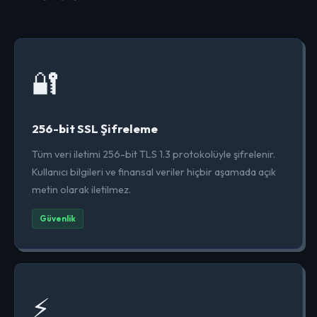
🔐
256-bit SSL Şifreleme
Tüm veri iletimi 256-bit TLS 1.3 protokolüyle şifrelenir.
Kullanıcı bilgileri ve finansal veriler hiçbir aşamada açık
metin olarak iletilmez.
Güvenlik
⚡