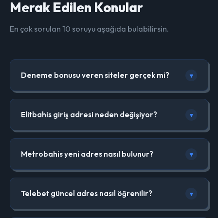
Merak Edilen Konular
En çok sorulan 10 soruyu aşağıda bulabilirsin.
Deneme bonusu veren siteler gerçek mi?
▼
Evet. Deneme bonusu sistemi, platformların yeni
kullanıcıları tanımak için uyguladığı teknik bir teşvik
Elitbahis giriş adresi neden değişiyor?
▼
mekanizmasıdır. Gerçek bakiye olarak tanımlanır; çevrim
şartlarını tamamladıktan sonra para çekme talebine
Adres değişiklikleri teknik altyapı güncellemeleri veya
açılır.
bölgesel yönlendirme ayarlarından kaynaklanır. Bu
Metrobahis yeni adres nasıl bulunur?
▼
sayfadaki "Güncel Adrese Eriş" butonu her zaman aktif
bağlantıyı gösterir.
Bu sayfanın "Güncel Adres" bölümündeki bağlantı
Metrobahis yeni adresine yönlendirir. Arama
Telebet güncel adres nasıl öğrenilir?
▼
motorlarında arama yapmak yerine doğrudan bu
sayfayı kullanman daha güvenlidir.
Telebet güncel erişim bilgisi bu sayfada düzenli olarak