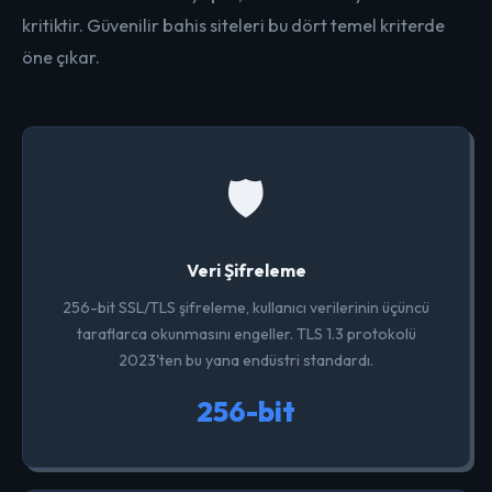
kritiktir. Güvenilir bahis siteleri bu dört temel kriterde
öne çıkar.
🛡️
Veri Şifreleme
256-bit SSL/TLS şifreleme, kullanıcı verilerinin üçüncü
taraflarca okunmasını engeller. TLS 1.3 protokolü
2023'ten bu yana endüstri standardı.
256-bit