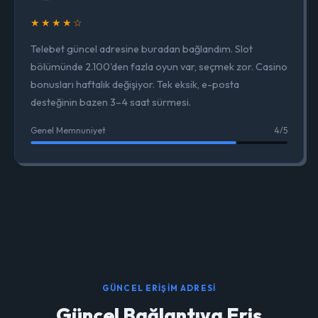
★★★★☆
Telebet güncel adresine buradan bağlandım. Slot
bölümünde 2.100'den fazla oyun var, seçmek zor. Casino
bonusları haftalık değişiyor. Tek eksik, e-posta
desteğinin bazen 3–4 saat sürmesi.
Genel Memnuniyet
4/5
GÜNCEL ERIŞIM ADRESI
Güncel Bağlantıya Eriş