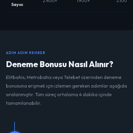
2.400+
1.900+
2.100+
Sayısı
ADIM ADIM REHBER
Deneme Bonusu Nasıl Alınır?
Elitbahis, Metrobahis veya Telebet üzerinden deneme
bonusuna erişmek için izlemen gereken adımlar aşağıda
sıralanmıştır. Tüm süreç ortalama 4 dakika içinde
tamamlanabilir.