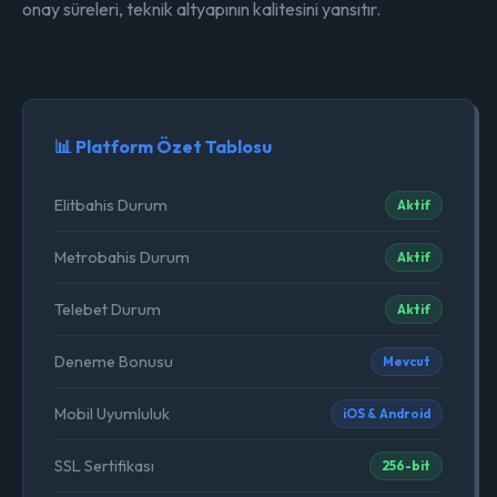
onay süreleri, teknik altyapının kalitesini yansıtır.
📊 Platform Özet Tablosu
Elitbahis Durum
Aktif
Metrobahis Durum
Aktif
Telebet Durum
Aktif
Deneme Bonusu
Mevcut
Mobil Uyumluluk
iOS & Android
SSL Sertifikası
256-bit