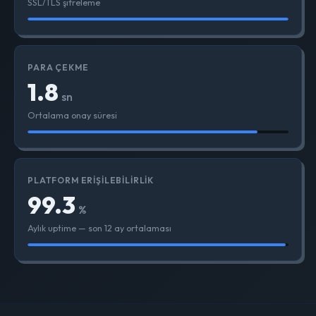
SSL/TLS şifreleme
PARA ÇEKME
1.8
sn
Ortalama onay süresi
PLATFORM ERIŞILEBILIRLIK
99.3
%
Aylık uptime — son 12 ay ortalaması