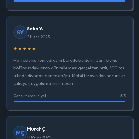
Selin Y.
SY
2 Nisan 2025
★★★★★
Metrobahis yeni adresini burada buldum. Canlı bahis
bölümündeki oran güncellemesi gerçekten hızlı; 200 ms
altında diyorlar, bence doğru. Mobil tarayıcıdan sorunsuz
çalışıyor, uygulama indirmedim.
Genel Memnuniyet
5/5
Murat Ç.
MÇ
18 Mayıs 2025