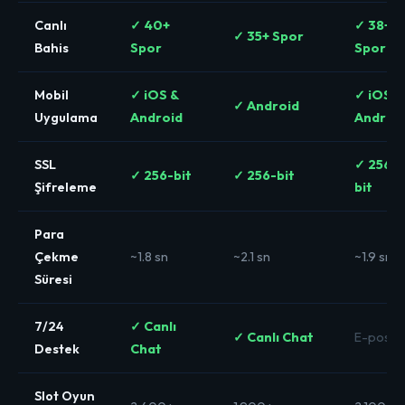
Canlı
✓ 40+
✓ 38+
✓ 35+ Spor
Bahis
Spor
Spor
Mobil
✓ iOS &
✓ iOS &
✓ Android
Uygulama
Android
Androi
SSL
✓ 256-
✓ 256-bit
✓ 256-bit
Şifreleme
bit
Para
Çekme
~1.8 sn
~2.1 sn
~1.9 sn
Süresi
7/24
✓ Canlı
✓ Canlı Chat
E-posta
Destek
Chat
Slot Oyun