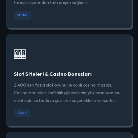
tarayıcı üzerinden tam erişim sağlanır.
Mobil
🎰
Slot Siteleri & Casino Bonusları
2.400'den fazla slot oyunu ve canlı casino masası.
Casino bonusları haftalık güncellenir; yükleme bonusu,
nakit iade ve bedava çevirme seçenekleri mevcuttur.
Oyun