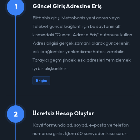
Güncel Giriş Adresine Eriş
1
Elitbahis giriş, Metrobahis yeni adres veya
Telebet güncel bağlantı için bu sayfanın alt
kısmındaki "Güncel Adrese Eriş" butonunu kullan.
Adres bilgisi gerçek zamanlı olarak güncellenir;
eski bağlantılar yönlendirme hatası verebilir.
Tarayıcı geçmişindeki eski adresleri temizlemek
iyi bir alışkanlıktır.
Erişim
Ücretsiz Hesap Oluştur
2
Kayıt formunda ad, soyad, e-posta ve telefon
numarası girilir. İşlem 60 saniyeden kısa sürer.