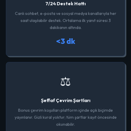
7/24 Destek Hattı
Canlı sohbet, e-posta ve sosyal medya kanallarıyla her
saat ulaşılabilir destek. Ortalama ilk yanıt süresi 3
dakikanın altında.
<3 dk
⚖️
Şeffaf Çevrim Şartları
Bonus çevrim koşulları platform içinde açık biçimde
yayınlanır. Gizli kural yoktur; tüm şartlar kayıt öncesinde
okunabilir.