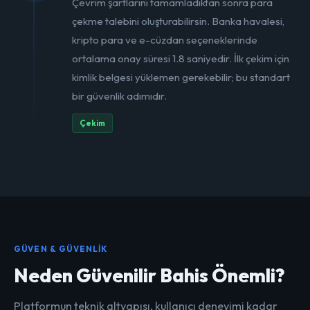
Çevrim şartlarını tamamladıktan sonra para
çekme talebini oluşturabilirsin. Banka havalesi,
kripto para ve e-cüzdan seçeneklerinde
ortalama onay süresi 1.8 saniyedir. İlk çekim için
kimlik belgesi yüklemen gerekebilir; bu standart
bir güvenlik adımıdır.
Çekim
GÜVEN & GÜVENLIK
Neden Güvenilir Bahis Önemli?
Platformun teknik altyapısı, kullanıcı deneyimi kadar