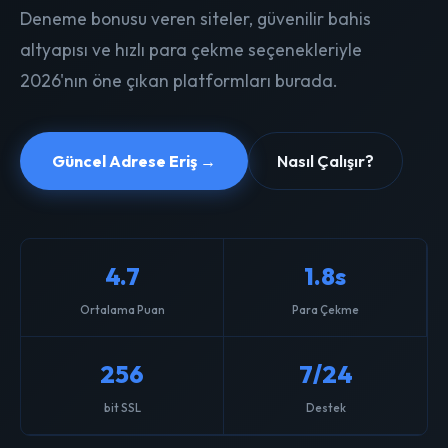
Deneme bonusu veren siteler, güvenilir bahis
altyapısı ve hızlı para çekme seçenekleriyle
2026'nın öne çıkan platformları burada.
Güncel Adrese Eriş →
Nasıl Çalışır?
4.7
1.8s
Ortalama Puan
Para Çekme
256
7/24
bit SSL
Destek