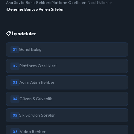
Ana Sayfa
Bahis Rehberi
Platform Özellikleri
Nasıl Kullanılır
Deneme Bonusu Veren Siteler
📋 İçindekiler
Genel Bakış
01
Platform Özellikleri
02
Adım Adım Rehber
03
Güven & Güvenlik
04
Sık Sorulan Sorular
05
Video Rehber
06