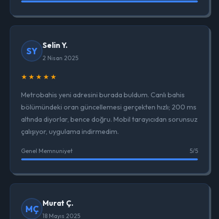
Selin Y.
SY
2 Nisan 2025
★★★★★
Metrobahis yeni adresini burada buldum. Canlı bahis
bölümündeki oran güncellemesi gerçekten hızlı; 200 ms
altında diyorlar, bence doğru. Mobil tarayıcıdan sorunsuz
çalışıyor, uygulama indirmedim.
Genel Memnuniyet
5/5
Murat Ç.
MÇ
18 Mayıs 2025