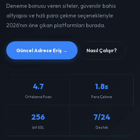
Deneme bonusu veren siteler, güvenilir bahis
altyapısı ve hızlı para çekme seçenekleriyle
2026'nın öne çıkan platformları burada.
Güncel Adrese Eriş →
Nasıl Çalışır?
4.7
1.8s
Ortalama Puan
Para Çekme
256
7/24
bit SSL
Destek