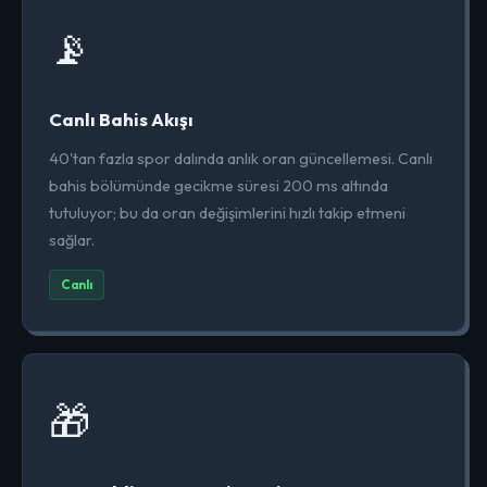
📡
Canlı Bahis Akışı
40'tan fazla spor dalında anlık oran güncellemesi. Canlı
bahis bölümünde gecikme süresi 200 ms altında
tutuluyor; bu da oran değişimlerini hızlı takip etmeni
sağlar.
Canlı
🎁