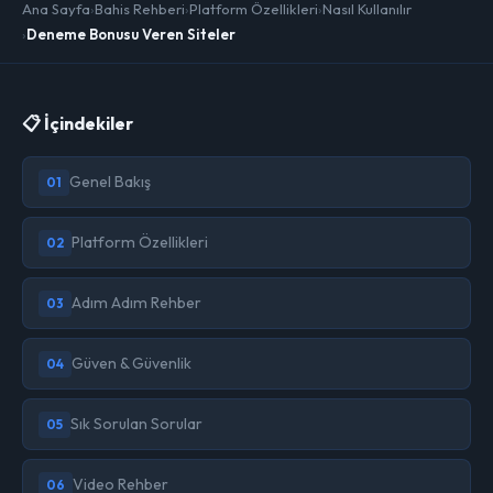
Ana Sayfa
Bahis Rehberi
Platform Özellikleri
Nasıl Kullanılır
Deneme Bonusu Veren Siteler
📋 İçindekiler
Genel Bakış
01
Platform Özellikleri
02
Adım Adım Rehber
03
Güven & Güvenlik
04
Sık Sorulan Sorular
05
Video Rehber
06