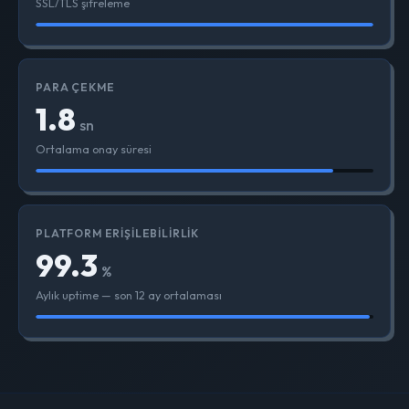
SSL/TLS şifreleme
PARA ÇEKME
1.8
sn
Ortalama onay süresi
PLATFORM ERIŞILEBILIRLIK
99.3
%
Aylık uptime — son 12 ay ortalaması