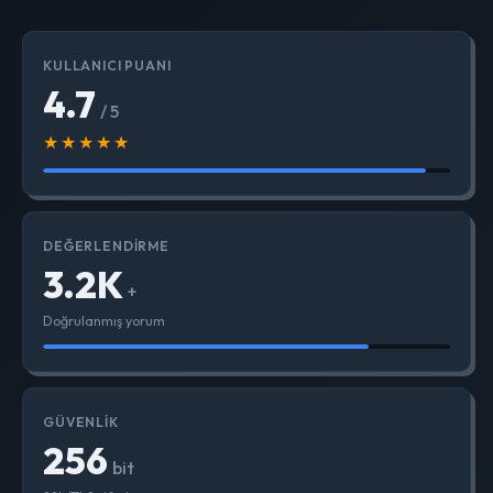
KULLANICI PUANI
4.7
/ 5
★★★★★
DEĞERLENDIRME
3.2K
+
Doğrulanmış yorum
GÜVENLIK
256
bit