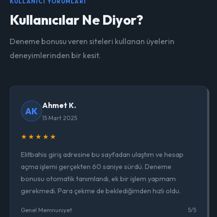
KULLANICI YORUMLARI
Kullanıcılar Ne Diyor?
Deneme bonusu veren siteleri kullanan üyelerin
deneyimlerinden bir kesit.
Ahmet K.
AK
15 Mart 2025
★★★★★
Elitbahis giriş adresine bu sayfadan ulaştım ve hesap
açma işlemi gerçekten 60 saniye sürdü. Deneme
bonusu otomatik tanımlandı, ek bir işlem yapmam
gerekmedi. Para çekme de beklediğimden hızlı oldu.
Genel Memnuniyet
5/5