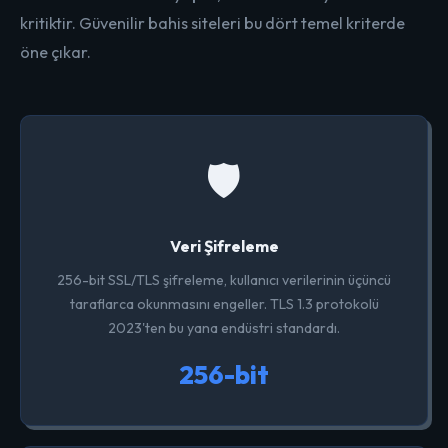
kritiktir. Güvenilir bahis siteleri bu dört temel kriterde
öne çıkar.
🛡️
Veri Şifreleme
256-bit SSL/TLS şifreleme, kullanıcı verilerinin üçüncü
taraflarca okunmasını engeller. TLS 1.3 protokolü
2023'ten bu yana endüstri standardı.
256-bit