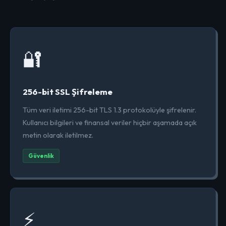
🔐
256-bit SSL Şifreleme
Tüm veri iletimi 256-bit TLS 1.3 protokolüyle şifrelenir.
Kullanıcı bilgileri ve finansal veriler hiçbir aşamada açık
metin olarak iletilmez.
Güvenlik
⚡