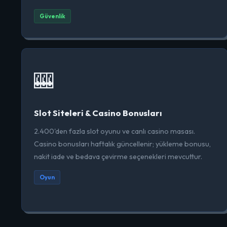
Güvenlik
🎰
Slot Siteleri & Casino Bonusları
2.400'den fazla slot oyunu ve canlı casino masası.
Casino bonusları haftalık güncellenir; yükleme bonusu,
nakit iade ve bedava çevirme seçenekleri mevcuttur.
Oyun