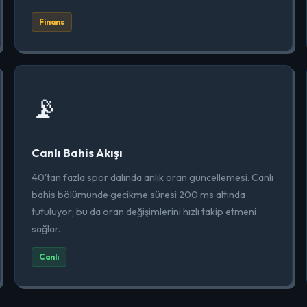
Finans
📡
Canlı Bahis Akışı
40'tan fazla spor dalında anlık oran güncellemesi. Canlı
bahis bölümünde gecikme süresi 200 ms altında
tutuluyor; bu da oran değişimlerini hızlı takip etmeni
sağlar.
Canlı