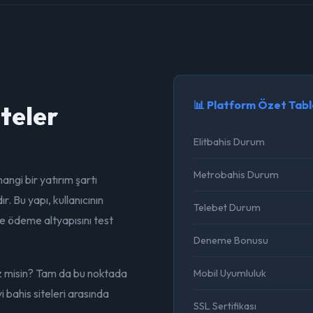
📊 Platform Özet Tab
teler
Elitbahis Durum
Metrobahis Durum
angi bir yatırım şartı
. Bu yapı, kullanıcının
Telebet Durum
e ödeme altyapısını test
Deneme Bonusu
z misin? Tam da bu noktada
Mobil Uyumluluk
i bahis siteleri arasında
SSL Sertifikası