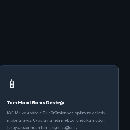
📱
Tam Mobil Bahis Desteği
iOS 16+ ve Android 11+ sürümlerinde optimize edilmiş
mobil arayüz. Uygulama indirmek zorunda kalmadan
tarayıcı üzerinden tam erişim sağlanır.