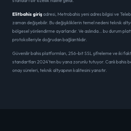
standart bir özellik hâline geldi.
Elitbahis giriş
adresi, Metrobahis yeni adres bilgisi ve Teleb
zaman değişebilir. Bu değişikliklerin temel nedeni teknik alt
bölgesel yönlendirme ayarlarıdır. Ve aslında... bu durum pla
protokolleriyle doğrudan bağlantılıdır.
Güvenilir bahis platformları, 256-bit SSL şifreleme ve iki fak
standartları 2024'ten bu yana zorunlu tutuyor. Canlı bahis b
onay süreleri, teknik altyapının kalitesini yansıtır.