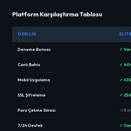
Platform Karşılaştırma Tablosu
ÖZELLIK
ELIT
Deneme Bonusu
✓ Var
Canlı Bahis
✓ 40
Mobil Uygulama
✓ iOS
SSL Şifreleme
✓ 256
Para Çekme Süresi
~1.8 s
7/24 Destek
✓ Can