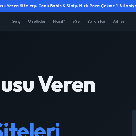
ren Siteler
Canlı Bahis & Slot
Hızlı Para Çekme 1.8 Saniye
25
Giriş
Özellikler
Nasıl?
SSS
Yorumlar
Adres
usu Veren
iteleri