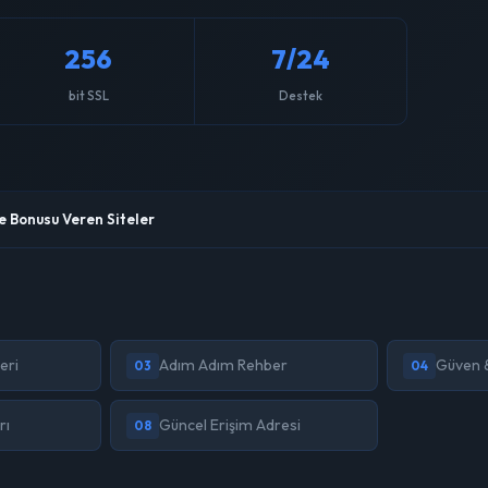
256
7/24
bit SSL
Destek
 Bonusu Veren Siteler
eri
Adım Adım Rehber
Güven &
03
04
rı
Güncel Erişim Adresi
08