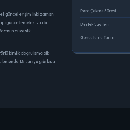
Para Çekme Süresi
et güncel erişim linki zaman
yapı güncellemeleri ya da
Destek Saatleri
tformun güvenlik
Güncelleme Tarihi
törlü kimlik doğrulama gibi
ölümünde 1.8 saniye gibi kısa