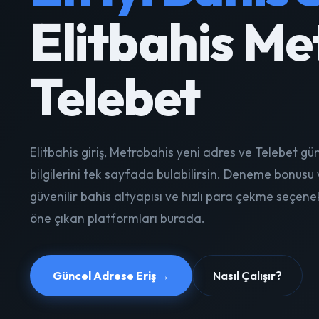
Elitbahis Me
Telebet
Elitbahis giriş, Metrobahis yeni adres ve Telebet gü
bilgilerini tek sayfada bulabilirsin. Deneme bonusu v
güvenilir bahis altyapısı ve hızlı para çekme seçene
öne çıkan platformları burada.
Güncel Adrese Eriş →
Nasıl Çalışır?