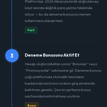
Platformlar, 2024 itibarıyla kimlik doğrulamayı
kayıt anında değil ilk para çekme talebinde
istiyor — bu da deneme bonusunu hemen
kullanmana olanak tanır.
Kayıt
Deneme Bonusunu Aktif Et
3
Hesap oluşturulduktan sonra "Bonuslar" veya
"Promosyonlar" sekmesine git. Deneme bonusu
çoğu platformda otomatik tanımlanır;
bazılarında ise bonus kodunu giriş ekranında
belirtmen gerekir. Çevrim şartlarını bonus
sayfasında kontrol etmeyi unutma.
Bonus