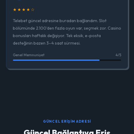
★★★★☆
Telebet güncel adresine buradan bağlandım. Slot
bölümünde 2.100'den fazla oyun var, seçmek zor. Casino
bonusları haftalık değişiyor. Tek eksik, e-posta
desteğinin bazen 3–4 saat sürmesi.
Genel Memnuniyet
4/5
GÜNCEL ERIŞIM ADRESI
Güncel Bağlantıya Eriş