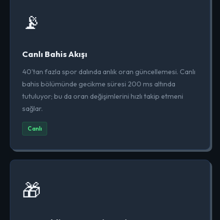
📡
Canlı Bahis Akışı
40'tan fazla spor dalında anlık oran güncellemesi. Canlı
bahis bölümünde gecikme süresi 200 ms altında
tutuluyor; bu da oran değişimlerini hızlı takip etmeni
sağlar.
Canlı
🎁