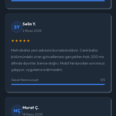
Selin Y.
SY
2 Nisan 2025
★★★★★
Metrobahis yeni adresini burada buldum. Canlı bahis
bölümündeki oran güncellemesi gerçekten hızlı; 200 ms
altında diyorlar, bence doğru. Mobil tarayıcıdan sorunsuz
çalışıyor, uygulama indirmedim.
Genel Memnuniyet
5/5
Murat Ç.
MÇ
18 Mayıs 2025