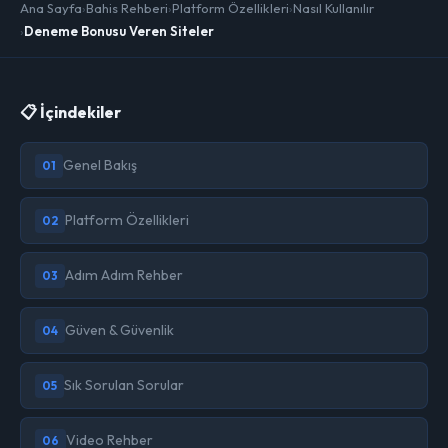
Ana Sayfa
Bahis Rehberi
Platform Özellikleri
Nasıl Kullanılır
Deneme Bonusu Veren Siteler
📋 İçindekiler
Genel Bakış
01
Platform Özellikleri
02
Adım Adım Rehber
03
Güven & Güvenlik
04
Sık Sorulan Sorular
05
Video Rehber
06