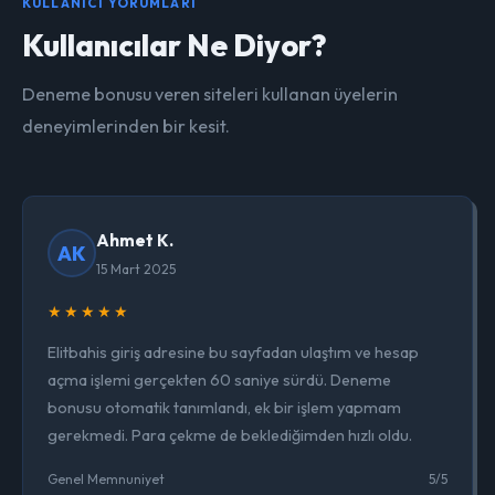
KULLANICI YORUMLARI
Kullanıcılar Ne Diyor?
Deneme bonusu veren siteleri kullanan üyelerin
deneyimlerinden bir kesit.
Ahmet K.
AK
15 Mart 2025
★★★★★
Elitbahis giriş adresine bu sayfadan ulaştım ve hesap
açma işlemi gerçekten 60 saniye sürdü. Deneme
bonusu otomatik tanımlandı, ek bir işlem yapmam
gerekmedi. Para çekme de beklediğimden hızlı oldu.
Genel Memnuniyet
5/5