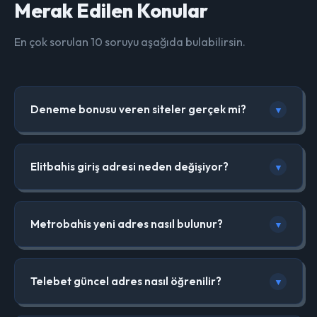
Merak Edilen Konular
En çok sorulan 10 soruyu aşağıda bulabilirsin.
Deneme bonusu veren siteler gerçek mi?
▼
Evet. Deneme bonusu sistemi, platformların yeni
kullanıcıları tanımak için uyguladığı teknik bir teşvik
Elitbahis giriş adresi neden değişiyor?
▼
mekanizmasıdır. Gerçek bakiye olarak tanımlanır; çevrim
şartlarını tamamladıktan sonra para çekme talebine
Adres değişiklikleri teknik altyapı güncellemeleri veya
açılır.
bölgesel yönlendirme ayarlarından kaynaklanır. Bu
Metrobahis yeni adres nasıl bulunur?
▼
sayfadaki "Güncel Adrese Eriş" butonu her zaman aktif
bağlantıyı gösterir.
Bu sayfanın "Güncel Adres" bölümündeki bağlantı
Metrobahis yeni adresine yönlendirir. Arama
Telebet güncel adres nasıl öğrenilir?
▼
motorlarında arama yapmak yerine doğrudan bu
sayfayı kullanman daha güvenlidir.
Telebet güncel erişim bilgisi bu sayfada düzenli olarak