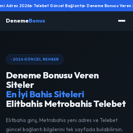
res 2026
Telebet Güncel Bağlantı
Deneme Bonusu Veren Sitele
Deneme
Bonus
2026 GÜNCEL REHBER
Deneme Bonusu Veren
Siteler
En İyi Bahis Siteleri
Elitbahis Metrobahis Telebet
Elitbahis giriş, Metrobahis yeni adres ve Telebet
güncel bağlantı bilgilerini tek sayfada bulabilirsin.