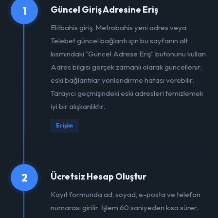
Güncel Giriş Adresine Eriş
1
Elitbahis giriş, Metrobahis yeni adres veya
Telebet güncel bağlantı için bu sayfanın alt
kısmındaki "Güncel Adrese Eriş" butonunu kullan.
Adres bilgisi gerçek zamanlı olarak güncellenir;
eski bağlantılar yönlendirme hatası verebilir.
Tarayıcı geçmişindeki eski adresleri temizlemek
iyi bir alışkanlıktır.
Erişim
Ücretsiz Hesap Oluştur
2
Kayıt formunda ad, soyad, e-posta ve telefon
numarası girilir. İşlem 60 saniyeden kısa sürer.