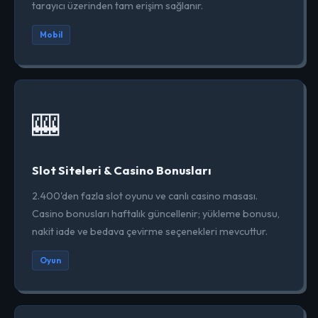
tarayıcı üzerinden tam erişim sağlanır.
Mobil
🎰
Slot Siteleri & Casino Bonusları
2.400'den fazla slot oyunu ve canlı casino masası.
Casino bonusları haftalık güncellenir; yükleme bonusu,
nakit iade ve bedava çevirme seçenekleri mevcuttur.
Oyun