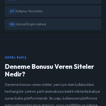
Kullanıcı Yorumları
07
Güncel Erişim Adresi
08
GENEL BAKIŞ
Deneme Bonusu Veren Siteler
Nedir?
Deneme bonusu veren siteler, yeni üye olan kullanıcılara
herhangi bir yatırım şartı aramaksızın belirli miktarda bakiye
sunan bahis platformlarıdır. Bu yapı, kullanıcının platforma
para yatırmadan önce arayüzü, oyun çeşitliliğini ve ödeme