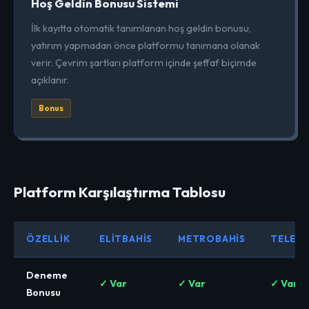
Hoş Geldin Bonusu Sistemi
İlk kayıtta otomatik tanımlanan hoş geldin bonusu,
yatırım yapmadan önce platformu tanımana olanak
verir. Çevrim şartları platform içinde şeffaf biçimde
açıklanır.
Bonus
Platform Karşılaştırma Tablosu
ÖZELLIK
ELITBAHIS
METROBAHIS
TELEB
Deneme
✓ Var
✓ Var
✓ Var
Bonusu