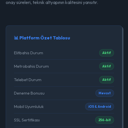
onay süreleri, teknik altyapının kalitesini yansıtır.
📊 Platform Özet Tablosu
Elitbahis Durum
Aktif
Metrobahis Durum
Aktif
Telebet Durum
Aktif
Deneme Bonusu
Mevcut
Mobil Uyumluluk
iOS & Android
SSL Sertifikası
256-bit