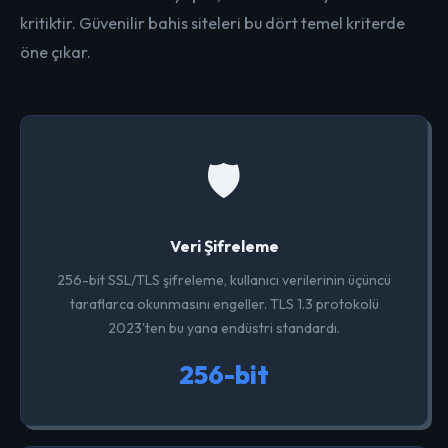
kritiktir. Güvenilir bahis siteleri bu dört temel kriterde
öne çıkar.
🛡️
Veri Şifreleme
256-bit SSL/TLS şifreleme, kullanıcı verilerinin üçüncü
taraflarca okunmasını engeller. TLS 1.3 protokolü
2023'ten bu yana endüstri standardı.
256-bit