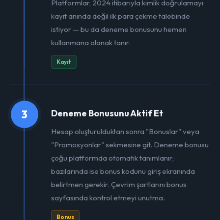
Platformlar, 2024 itibarıyla kimlik doğrulamayı
kayıt anında değil ilk para çekme talebinde
istiyor — bu da deneme bonusunu hemen
kullanmana olanak tanır.
Kayıt
Deneme Bonusunu Aktif Et
3
Hesap oluşturulduktan sonra "Bonuslar" veya
"Promosyonlar" sekmesine git. Deneme bonusu
çoğu platformda otomatik tanımlanır;
bazılarında ise bonus kodunu giriş ekranında
belirtmen gerekir. Çevrim şartlarını bonus
sayfasında kontrol etmeyi unutma.
Bonus