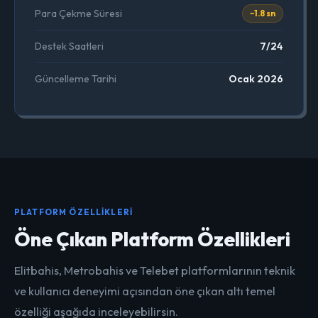
Para Çekme Süresi
~1.8 sn
Destek Saatleri
7/24
Güncelleme Tarihi
Ocak 2026
PLATFORM ÖZELLIKLERI
Öne Çıkan Platform Özellikleri
Elitbahis, Metrobahis ve Telebet platformlarının teknik
ve kullanıcı deneyimi açısından öne çıkan altı temel
özelliği aşağıda inceleyebilirsin.