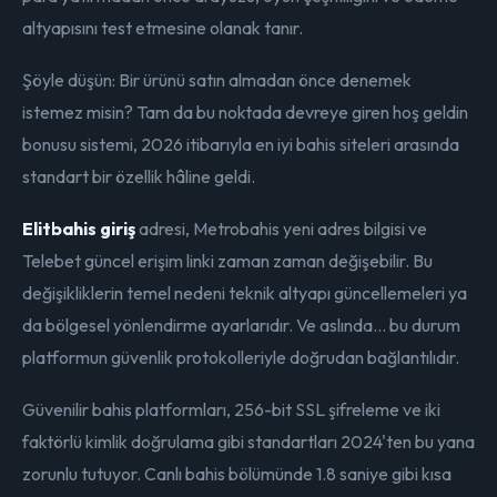
altyapısını test etmesine olanak tanır.
Şöyle düşün: Bir ürünü satın almadan önce denemek
istemez misin? Tam da bu noktada devreye giren hoş geldin
bonusu sistemi, 2026 itibarıyla en iyi bahis siteleri arasında
standart bir özellik hâline geldi.
Elitbahis giriş
adresi, Metrobahis yeni adres bilgisi ve
Telebet güncel erişim linki zaman zaman değişebilir. Bu
değişikliklerin temel nedeni teknik altyapı güncellemeleri ya
da bölgesel yönlendirme ayarlarıdır. Ve aslında... bu durum
platformun güvenlik protokolleriyle doğrudan bağlantılıdır.
Güvenilir bahis platformları, 256-bit SSL şifreleme ve iki
faktörlü kimlik doğrulama gibi standartları 2024'ten bu yana
zorunlu tutuyor. Canlı bahis bölümünde 1.8 saniye gibi kısa