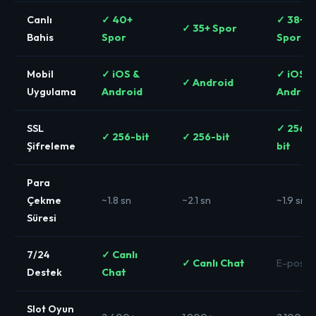
Canlı
✓ 40+
✓ 38+
✓ 35+ Spor
Bahis
Spor
Spor
Mobil
✓ iOS &
✓ iOS &
✓ Android
Uygulama
Android
Androi
SSL
✓ 256-
✓ 256-bit
✓ 256-bit
Şifreleme
bit
Para
Çekme
~1.8 sn
~2.1 sn
~1.9 sn
Süresi
7/24
✓ Canlı
✓ Canlı Chat
E-posta
Destek
Chat
Slot Oyun