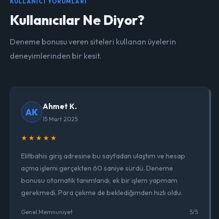
KULLANICI YORUMLARI
Kullanıcılar Ne Diyor?
Deneme bonusu veren siteleri kullanan üyelerin
deneyimlerinden bir kesit.
Ahmet K.
AK
15 Mart 2025
★★★★★
Elitbahis giriş adresine bu sayfadan ulaştım ve hesap
açma işlemi gerçekten 60 saniye sürdü. Deneme
bonusu otomatik tanımlandı, ek bir işlem yapmam
gerekmedi. Para çekme de beklediğimden hızlı oldu.
Genel Memnuniyet
5/5