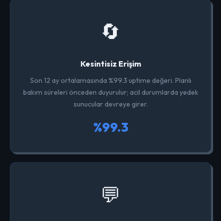
🔄
Kesintisiz Erişim
Son 12 ay ortalamasında %99.3 uptime değeri. Planlı
bakım süreleri önceden duyurulur; acil durumlarda yedek
sunucular devreye girer.
%99.3
💬