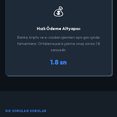
💰
Hızlı Ödeme Altyapısı
Banka, kripto ve e-cüzdan işlemleri aynı gün içinde
tamamlanır. Ortalama para çekme onay süresi 1.8
saniyedir.
1.8 sn
SIK SORULAN SORULAR