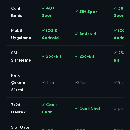
Canlı
✓ 40+
✓ 38+
✓ 35+ Spor
Bahis
Spor
Spor
Mobil
✓ iOS &
✓ iOS &
✓ Android
Uygulama
Android
Androi
SSL
✓ 256-
✓ 256-bit
✓ 256-bit
Şifreleme
bit
Para
Çekme
~1.8 sn
~2.1 sn
~1.9 sn
Süresi
7/24
✓ Canlı
✓ Canlı Chat
E-posta
Destek
Chat
Slot Oyun