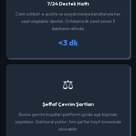
7/24 Destek Hattı
Canlı sohbet, e-posta ve sosyal medya kanallarıyla her
saat ulaşılabilir destek. Ortalama ilk yanıt süresi 3
dakikanın altında.
<3 dk
⚖️
Şeffaf Çevrim Şartları
Bonus çevrim koşulları platform içinde açık biçimde
yayınlanır. Gizli kural yoktur; tüm şartlar kayıt öncesinde
okunabilir.