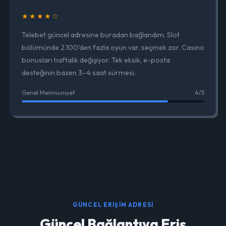
★★★★☆
Telebet güncel adresine buradan bağlandım. Slot
bölümünde 2.100'den fazla oyun var, seçmek zor. Casino
bonusları haftalık değişiyor. Tek eksik, e-posta
desteğinin bazen 3–4 saat sürmesi.
Genel Memnuniyet
4/5
GÜNCEL ERIŞIM ADRESI
Güncel Bağlantıya Eriş