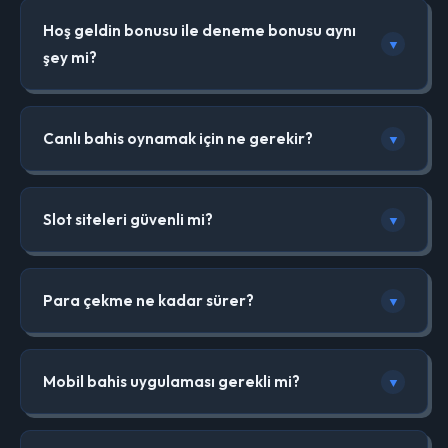
güncellenir. Sayfayı yer imlerine ekleyerek her zaman
Hoş geldin bonusu ile deneme bonusu aynı
▼
doğru adrese ulaşabilirsin.
şey mi?
Hoş geldin bonusu genellikle ilk yatırımın belirli bir
yüzdesi olarak verilir. Deneme bonusu ise yatırım şartı
Canlı bahis oynamak için ne gerekir?
▼
olmaksızın tanımlanan bakiyedir. İkisi farklı
mekanizmalar olmakla birlikte bazı platformlar her
Kayıtlı bir hesap ve minimum bakiye yeterlidir. Canlı
ikisini birlikte sunar.
bahis bölümünde 40'tan fazla spor dalında anlık oran
Slot siteleri güvenli mi?
▼
takibi yapılabilir. Stabil bir internet bağlantısı, 200 ms
altında gecikme için önerilir.
256-bit SSL şifreleme kullanan ve şeffaf RTP oranları
yayınlayan slot siteleri teknik açıdan güvenlidir. RTP oranı
Para çekme ne kadar sürer?
▼
%94 altında olan oyunları tercih etmemek genel bir
kullanıcı tercihi.
Ortalama onay süresi 1.8 saniyedir. Banka havalesi
işlemlerinde bankanın kendi işlem süresi eklenir; bu 1–3 iş
Mobil bahis uygulaması gerekli mi?
▼
günü olabilir. Kripto ve e-cüzdan ödemeleri genellikle
aynı gün tamamlanır.
Hayır. Tüm platformlar mobil tarayıcı üzerinden tam