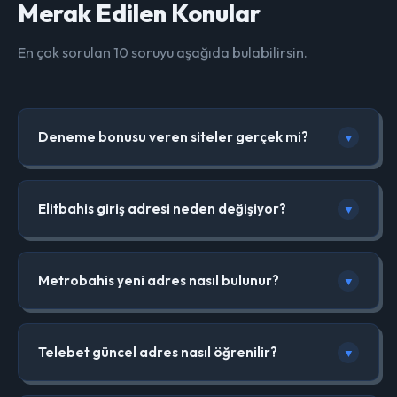
Merak Edilen Konular
En çok sorulan 10 soruyu aşağıda bulabilirsin.
Deneme bonusu veren siteler gerçek mi?
▼
Evet. Deneme bonusu sistemi, platformların yeni
kullanıcıları tanımak için uyguladığı teknik bir teşvik
Elitbahis giriş adresi neden değişiyor?
▼
mekanizmasıdır. Gerçek bakiye olarak tanımlanır; çevrim
şartlarını tamamladıktan sonra para çekme talebine
Adres değişiklikleri teknik altyapı güncellemeleri veya
açılır.
bölgesel yönlendirme ayarlarından kaynaklanır. Bu
Metrobahis yeni adres nasıl bulunur?
▼
sayfadaki "Güncel Adrese Eriş" butonu her zaman aktif
bağlantıyı gösterir.
Bu sayfanın "Güncel Adres" bölümündeki bağlantı
Metrobahis yeni adresine yönlendirir. Arama
Telebet güncel adres nasıl öğrenilir?
▼
motorlarında arama yapmak yerine doğrudan bu
sayfayı kullanman daha güvenlidir.
Telebet güncel erişim bilgisi bu sayfada düzenli olarak