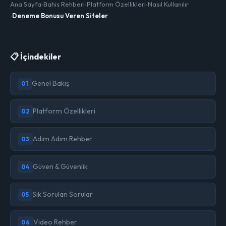
Ana Sayfa
Bahis Rehberi
Platform Özellikleri
Nasıl Kullanılır
Deneme Bonusu Veren Siteler
📋 İçindekiler
Genel Bakış
01
Platform Özellikleri
02
Adım Adım Rehber
03
Güven & Güvenlik
04
Sık Sorulan Sorular
05
Video Rehber
06