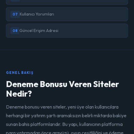
Kullanıcı Yorumları
07
Güncel Erişim Adresi
08
GENEL BAKIŞ
Deneme Bonusu Veren Siteler
Nedir?
Deneme bonusu veren siteler, yeni üye olan kullanıcılara
herhangi bir yatırım şartı aramaksızın belirli miktarda bakiye
sunan bahis platformlarıdır. Bu yapı, kullanıcının platforma
para yatırmadan önce arayüzü, oyun çeşitliliğini ve ödeme