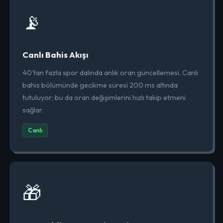
📡
Canlı Bahis Akışı
40'tan fazla spor dalında anlık oran güncellemesi. Canlı
bahis bölümünde gecikme süresi 200 ms altında
tutuluyor; bu da oran değişimlerini hızlı takip etmeni
sağlar.
Canlı
🎁