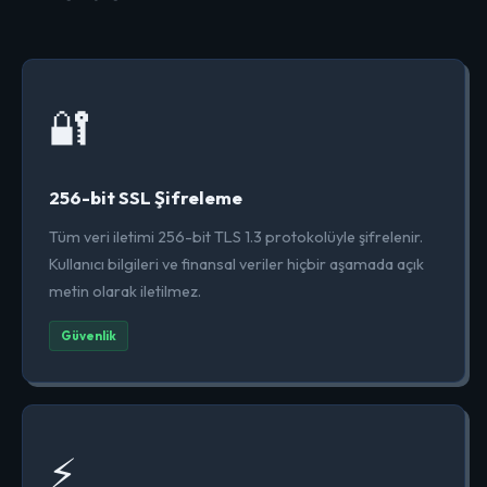
🔐
256-bit SSL Şifreleme
Tüm veri iletimi 256-bit TLS 1.3 protokolüyle şifrelenir.
Kullanıcı bilgileri ve finansal veriler hiçbir aşamada açık
metin olarak iletilmez.
Güvenlik
⚡