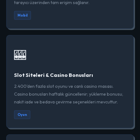
tarayıcı üzerinden tam erişim sağlanır.
Mobil
🎰
Slot Siteleri & Casino Bonusları
2.400'den fazla slot oyunu ve canlı casino masası.
Casino bonusları haftalık güncellenir; yükleme bonusu,
nakit iade ve bedava çevirme seçenekleri mevcuttur.
Oyun