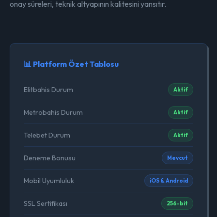
onay süreleri, teknik altyapının kalitesini yansıtır.
📊 Platform Özet Tablosu
Elitbahis Durum
Aktif
Metrobahis Durum
Aktif
Telebet Durum
Aktif
Deneme Bonusu
Mevcut
Mobil Uyumluluk
iOS & Android
SSL Sertifikası
256-bit