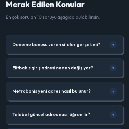
Merak Edilen Konular
En çok sorulan 10 soruyu aşağıda bulabilirsin.
Deneme bonusu veren siteler gerçek mi?
▼
Evet. Deneme bonusu sistemi, platformların yeni
kullanıcıları tanımak için uyguladığı teknik bir teşvik
Elitbahis giriş adresi neden değişiyor?
▼
mekanizmasıdır. Gerçek bakiye olarak tanımlanır; çevrim
şartlarını tamamladıktan sonra para çekme talebine
Adres değişiklikleri teknik altyapı güncellemeleri veya
açılır.
bölgesel yönlendirme ayarlarından kaynaklanır. Bu
Metrobahis yeni adres nasıl bulunur?
▼
sayfadaki "Güncel Adrese Eriş" butonu her zaman aktif
bağlantıyı gösterir.
Bu sayfanın "Güncel Adres" bölümündeki bağlantı
Metrobahis yeni adresine yönlendirir. Arama
Telebet güncel adres nasıl öğrenilir?
▼
motorlarında arama yapmak yerine doğrudan bu
sayfayı kullanman daha güvenlidir.
Telebet güncel erişim bilgisi bu sayfada düzenli olarak