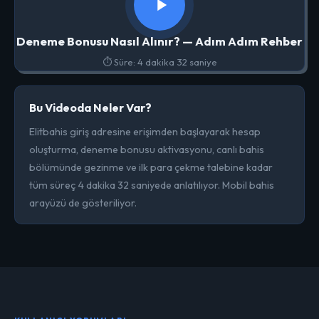
Deneme Bonusu Nasıl Alınır? — Adım Adım Rehber
⏱ Süre: 4 dakika 32 saniye
Bu Videoda Neler Var?
Elitbahis giriş adresine erişimden başlayarak hesap
oluşturma, deneme bonusu aktivasyonu, canlı bahis
bölümünde gezinme ve ilk para çekme talebine kadar
tüm süreç 4 dakika 32 saniyede anlatılıyor. Mobil bahis
arayüzü de gösteriliyor.