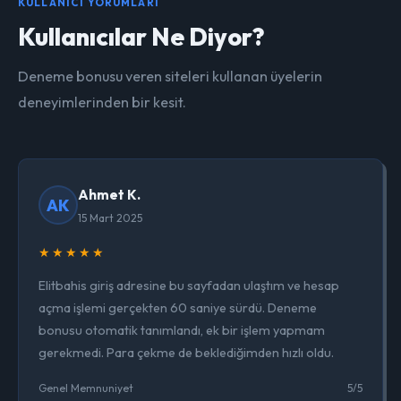
KULLANICI YORUMLARI
Kullanıcılar Ne Diyor?
Deneme bonusu veren siteleri kullanan üyelerin
deneyimlerinden bir kesit.
Ahmet K.
AK
15 Mart 2025
★★★★★
Elitbahis giriş adresine bu sayfadan ulaştım ve hesap
açma işlemi gerçekten 60 saniye sürdü. Deneme
bonusu otomatik tanımlandı, ek bir işlem yapmam
gerekmedi. Para çekme de beklediğimden hızlı oldu.
Genel Memnuniyet
5/5