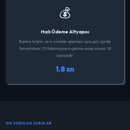
💰
Hızlı Ödeme Altyapısı
Banka, kripto ve e-cüzdan işlemleri aynı gün içinde
tamamlanır. Ortalama para çekme onay süresi 1.8
saniyedir.
1.8 sn
SIK SORULAN SORULAR