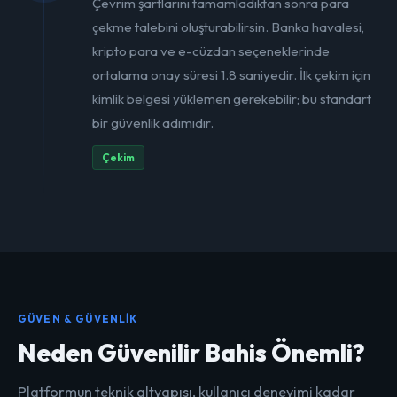
Çevrim şartlarını tamamladıktan sonra para
çekme talebini oluşturabilirsin. Banka havalesi,
kripto para ve e-cüzdan seçeneklerinde
ortalama onay süresi 1.8 saniyedir. İlk çekim için
kimlik belgesi yüklemen gerekebilir; bu standart
bir güvenlik adımıdır.
Çekim
GÜVEN & GÜVENLIK
Neden Güvenilir Bahis Önemli?
Platformun teknik altyapısı, kullanıcı deneyimi kadar