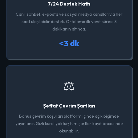
7/24 Destek Hattı
Canlı sohbet, e-posta ve sosyal medya kanallarıyla her
saat ulaşılabilir destek. Ortalama ilk yanıt süresi 3
dakikanın altında.
<3 dk
⚖️
Şeffaf Çevrim Şartları
Bonus çevrim koşulları platform içinde açık biçimde
yayınlanır. Gizli kural yoktur; tüm şartlar kayıt öncesinde
okunabilir.