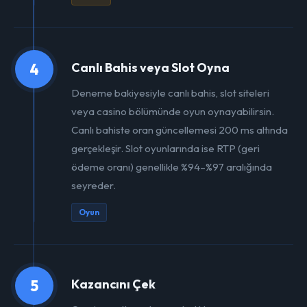
Canlı Bahis veya Slot Oyna
4
Deneme bakiyesiyle canlı bahis, slot siteleri
veya casino bölümünde oyun oynayabilirsin.
Canlı bahiste oran güncellemesi 200 ms altında
gerçekleşir. Slot oyunlarında ise RTP (geri
ödeme oranı) genellikle %94–%97 aralığında
seyreder.
Oyun
Kazancını Çek
5