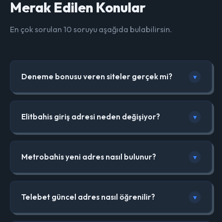
Merak Edilen Konular
En çok sorulan 10 soruyu aşağıda bulabilirsin.
Deneme bonusu veren siteler gerçek mi?
▼
Evet. Deneme bonusu sistemi, platformların yeni
kullanıcıları tanımak için uyguladığı teknik bir teşvik
Elitbahis giriş adresi neden değişiyor?
▼
mekanizmasıdır. Gerçek bakiye olarak tanımlanır; çevrim
şartlarını tamamladıktan sonra para çekme talebine
Adres değişiklikleri teknik altyapı güncellemeleri veya
açılır.
bölgesel yönlendirme ayarlarından kaynaklanır. Bu
Metrobahis yeni adres nasıl bulunur?
▼
sayfadaki "Güncel Adrese Eriş" butonu her zaman aktif
bağlantıyı gösterir.
Bu sayfanın "Güncel Adres" bölümündeki bağlantı
Metrobahis yeni adresine yönlendirir. Arama
Telebet güncel adres nasıl öğrenilir?
▼
motorlarında arama yapmak yerine doğrudan bu
sayfayı kullanman daha güvenlidir.
Telebet güncel erişim bilgisi bu sayfada düzenli olarak