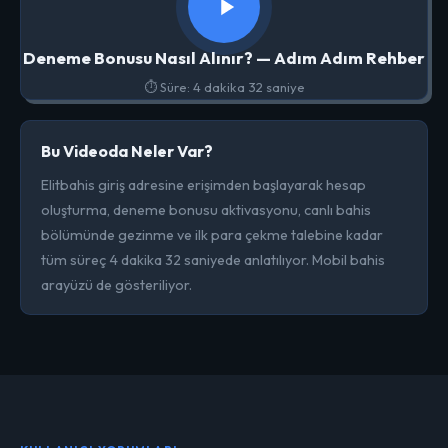
Deneme Bonusu Nasıl Alınır? — Adım Adım Rehber
⏱ Süre: 4 dakika 32 saniye
Bu Videoda Neler Var?
Elitbahis giriş adresine erişimden başlayarak hesap
oluşturma, deneme bonusu aktivasyonu, canlı bahis
bölümünde gezinme ve ilk para çekme talebine kadar
tüm süreç 4 dakika 32 saniyede anlatılıyor. Mobil bahis
arayüzü de gösteriliyor.