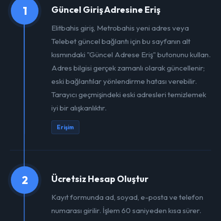
Güncel Giriş Adresine Eriş
1
Elitbahis giriş, Metrobahis yeni adres veya
Telebet güncel bağlantı için bu sayfanın alt
kısmındaki "Güncel Adrese Eriş" butonunu kullan.
Adres bilgisi gerçek zamanlı olarak güncellenir;
eski bağlantılar yönlendirme hatası verebilir.
Tarayıcı geçmişindeki eski adresleri temizlemek
iyi bir alışkanlıktır.
Erişim
Ücretsiz Hesap Oluştur
2
Kayıt formunda ad, soyad, e-posta ve telefon
numarası girilir. İşlem 60 saniyeden kısa sürer.