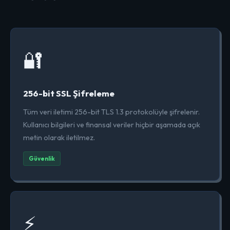
🔐
256-bit SSL Şifreleme
Tüm veri iletimi 256-bit TLS 1.3 protokolüyle şifrelenir.
Kullanıcı bilgileri ve finansal veriler hiçbir aşamada açık
metin olarak iletilmez.
Güvenlik
⚡