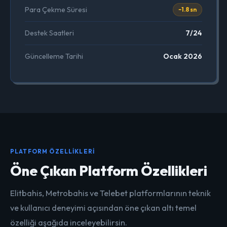
Para Çekme Süresi
~1.8 sn
Destek Saatleri
7/24
Güncelleme Tarihi
Ocak 2026
PLATFORM ÖZELLIKLERI
Öne Çıkan Platform Özellikleri
Elitbahis, Metrobahis ve Telebet platformlarının teknik
ve kullanıcı deneyimi açısından öne çıkan altı temel
özelliği aşağıda inceleyebilirsin.