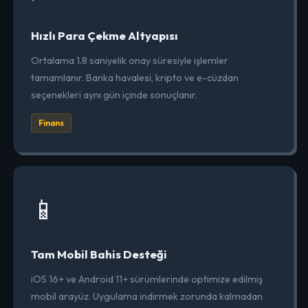
Hızlı Para Çekme Altyapısı
Ortalama 1.8 saniyelik onay süresiyle işlemler
tamamlanır. Banka havalesi, kripto ve e-cüzdan
seçenekleri aynı gün içinde sonuçlanır.
Finans
📱
Tam Mobil Bahis Desteği
iOS 16+ ve Android 11+ sürümlerinde optimize edilmiş
mobil arayüz. Uygulama indirmek zorunda kalmadan