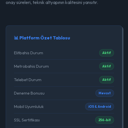
onay süreleri, teknik altyapının kalitesini yansıtır.
📊 Platform Özet Tablosu
Elitbahis Durum
Aktif
Metrobahis Durum
Aktif
Telebet Durum
Aktif
Deneme Bonusu
Mevcut
Mobil Uyumluluk
iOS & Android
SSL Sertifikası
256-bit