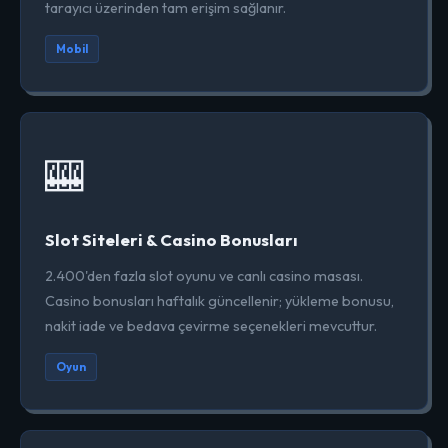
tarayıcı üzerinden tam erişim sağlanır.
Mobil
🎰
Slot Siteleri & Casino Bonusları
2.400'den fazla slot oyunu ve canlı casino masası.
Casino bonusları haftalık güncellenir; yükleme bonusu,
nakit iade ve bedava çevirme seçenekleri mevcuttur.
Oyun