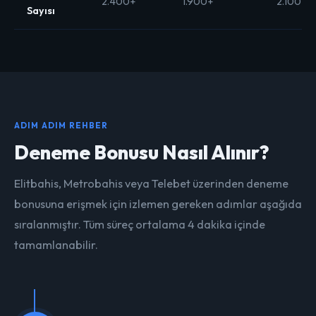
2.400+
1.900+
2.100+
Sayısı
ADIM ADIM REHBER
Deneme Bonusu Nasıl Alınır?
Elitbahis, Metrobahis veya Telebet üzerinden deneme
bonusuna erişmek için izlemen gereken adımlar aşağıda
sıralanmıştır. Tüm süreç ortalama 4 dakika içinde
tamamlanabilir.