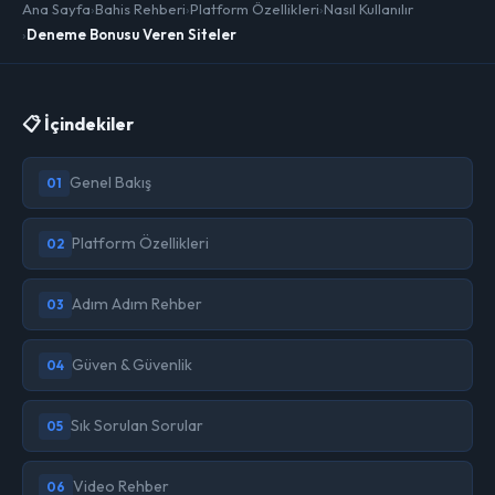
Ana Sayfa
Bahis Rehberi
Platform Özellikleri
Nasıl Kullanılır
Deneme Bonusu Veren Siteler
📋 İçindekiler
Genel Bakış
01
Platform Özellikleri
02
Adım Adım Rehber
03
Güven & Güvenlik
04
Sık Sorulan Sorular
05
Video Rehber
06