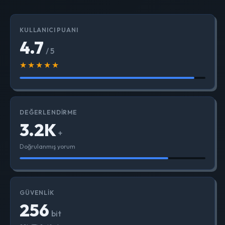
KULLANICI PUANI
4.7
/ 5
★★★★★
DEĞERLENDIRME
3.2K
+
Doğrulanmış yorum
GÜVENLIK
256
bit