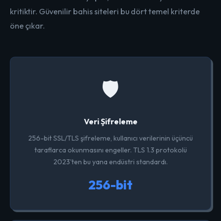
kritiktir. Güvenilir bahis siteleri bu dört temel kriterde
öne çıkar.
🛡️
Veri Şifreleme
256-bit SSL/TLS şifreleme, kullanıcı verilerinin üçüncü
taraflarca okunmasını engeller. TLS 1.3 protokolü
2023'ten bu yana endüstri standardı.
256-bit