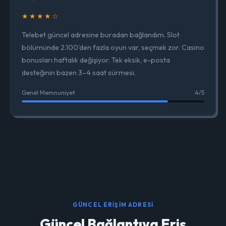
★★★★☆
Telebet güncel adresine buradan bağlandım. Slot
bölümünde 2.100'den fazla oyun var, seçmek zor. Casino
bonusları haftalık değişiyor. Tek eksik, e-posta
desteğinin bazen 3–4 saat sürmesi.
Genel Memnuniyet
4/5
GÜNCEL ERIŞIM ADRESI
Güncel Bağlantıya Eriş