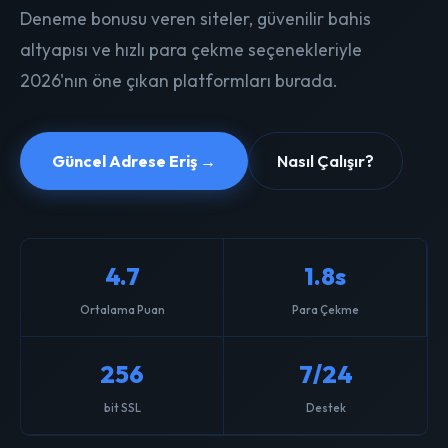
Deneme bonusu veren siteler, güvenilir bahis
altyapısı ve hızlı para çekme seçenekleriyle
2026'nın öne çıkan platformları burada.
Güncel Adrese Eriş →
Nasıl Çalışır?
4.7
1.8s
Ortalama Puan
Para Çekme
256
7/24
bit SSL
Destek