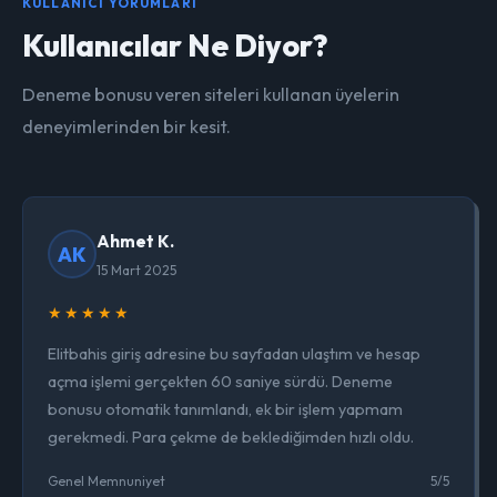
KULLANICI YORUMLARI
Kullanıcılar Ne Diyor?
Deneme bonusu veren siteleri kullanan üyelerin
deneyimlerinden bir kesit.
Ahmet K.
AK
15 Mart 2025
★★★★★
Elitbahis giriş adresine bu sayfadan ulaştım ve hesap
açma işlemi gerçekten 60 saniye sürdü. Deneme
bonusu otomatik tanımlandı, ek bir işlem yapmam
gerekmedi. Para çekme de beklediğimden hızlı oldu.
Genel Memnuniyet
5/5