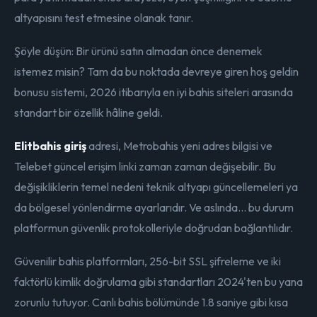
altyapısını test etmesine olanak tanır.
Şöyle düşün: Bir ürünü satın almadan önce denemek
istemez misin? Tam da bu noktada devreye giren hoş geldin
bonusu sistemi, 2026 itibarıyla en iyi bahis siteleri arasında
standart bir özellik hâline geldi.
Elitbahis giriş
adresi, Metrobahis yeni adres bilgisi ve
Telebet güncel erişim linki zaman zaman değişebilir. Bu
değişikliklerin temel nedeni teknik altyapı güncellemeleri ya
da bölgesel yönlendirme ayarlarıdır. Ve aslında... bu durum
platformun güvenlik protokolleriyle doğrudan bağlantılıdır.
Güvenilir bahis platformları, 256-bit SSL şifreleme ve iki
faktörlü kimlik doğrulama gibi standartları 2024'ten bu yana
zorunlu tutuyor. Canlı bahis bölümünde 1.8 saniye gibi kısa