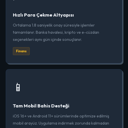
Hızlı Para Çekme Altyapısı
Ortalama 1.8 saniyelik onay süresiyle işlemler
tamamlanır. Banka havalesi, kripto ve e-cüzdan
seçenekleri aynı gün içinde sonuçlanır.
Finans
📱
Tam Mobil Bahis Desteği
iOS 16+ ve Android 11+ sürümlerinde optimize edilmiş
mobil arayüz. Uygulama indirmek zorunda kalmadan