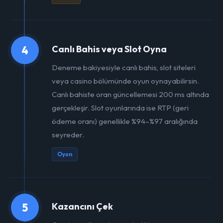
Canlı Bahis veya Slot Oyna
4
Deneme bakiyesiyle canlı bahis, slot siteleri
veya casino bölümünde oyun oynayabilirsin.
Canlı bahiste oran güncellemesi 200 ms altında
gerçekleşir. Slot oyunlarında ise RTP (geri
ödeme oranı) genellikle %94–%97 aralığında
seyreder.
Oyun
Kazancını Çek
5