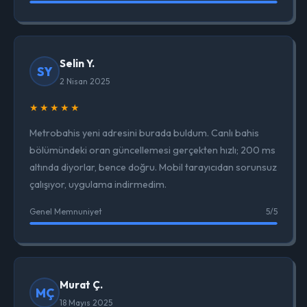
Selin Y.
SY
2 Nisan 2025
★★★★★
Metrobahis yeni adresini burada buldum. Canlı bahis
bölümündeki oran güncellemesi gerçekten hızlı; 200 ms
altında diyorlar, bence doğru. Mobil tarayıcıdan sorunsuz
çalışıyor, uygulama indirmedim.
Genel Memnuniyet
5/5
Murat Ç.
MÇ
18 Mayıs 2025