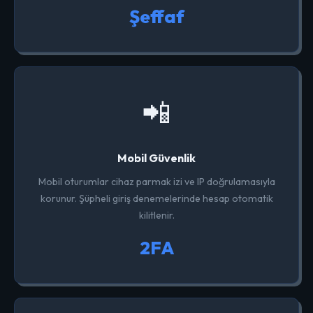
Şeffaf
📲
Mobil Güvenlik
Mobil oturumlar cihaz parmak izi ve IP doğrulamasıyla
korunur. Şüpheli giriş denemelerinde hesap otomatik
kilitlenir.
2FA