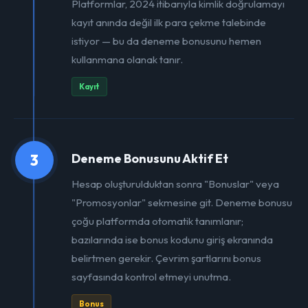
Platformlar, 2024 itibarıyla kimlik doğrulamayı
kayıt anında değil ilk para çekme talebinde
istiyor — bu da deneme bonusunu hemen
kullanmana olanak tanır.
Kayıt
Deneme Bonusunu Aktif Et
3
Hesap oluşturulduktan sonra "Bonuslar" veya
"Promosyonlar" sekmesine git. Deneme bonusu
çoğu platformda otomatik tanımlanır;
bazılarında ise bonus kodunu giriş ekranında
belirtmen gerekir. Çevrim şartlarını bonus
sayfasında kontrol etmeyi unutma.
Bonus