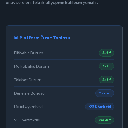
onay süreleri, teknik altyapının kalitesini yansıtır.
📊 Platform Özet Tablosu
Elitbahis Durum
Aktif
Metrobahis Durum
Aktif
Telebet Durum
Aktif
Deneme Bonusu
Mevcut
Mobil Uyumluluk
iOS & Android
SSL Sertifikası
256-bit