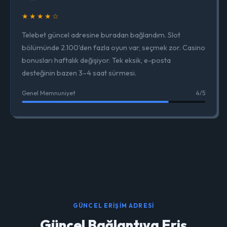
★★★★☆
Telebet güncel adresine buradan bağlandım. Slot
bölümünde 2.100'den fazla oyun var, seçmek zor. Casino
bonusları haftalık değişiyor. Tek eksik, e-posta
desteğinin bazen 3–4 saat sürmesi.
Genel Memnuniyet
4/5
GÜNCEL ERIŞIM ADRESI
Güncel Bağlantıya Eriş