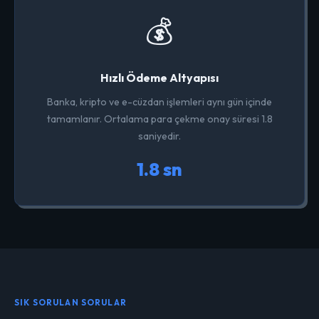
💰
Hızlı Ödeme Altyapısı
Banka, kripto ve e-cüzdan işlemleri aynı gün içinde
tamamlanır. Ortalama para çekme onay süresi 1.8
saniyedir.
1.8 sn
SIK SORULAN SORULAR