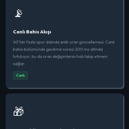
📡
Canlı Bahis Akışı
40'tan fazla spor dalında anlık oran güncellemesi. Canlı
bahis bölümünde gecikme süresi 200 ms altında
tutuluyor; bu da oran değişimlerini hızlı takip etmeni
sağlar.
Canlı
🎁