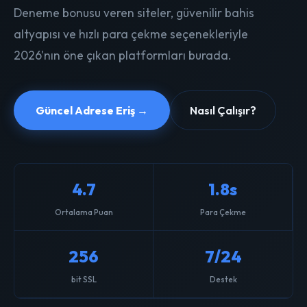
Deneme bonusu veren siteler, güvenilir bahis
altyapısı ve hızlı para çekme seçenekleriyle
2026'nın öne çıkan platformları burada.
Güncel Adrese Eriş →
Nasıl Çalışır?
4.7
1.8s
Ortalama Puan
Para Çekme
256
7/24
bit SSL
Destek