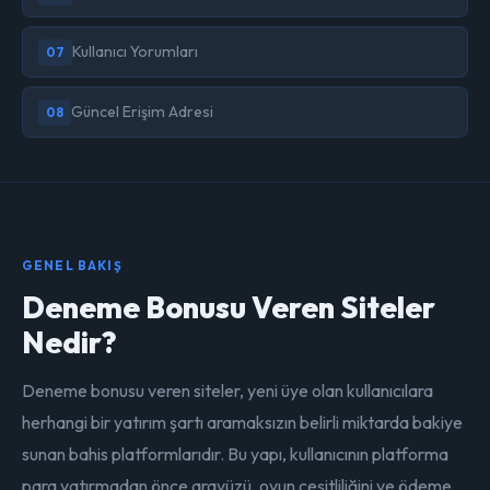
Kullanıcı Yorumları
07
Güncel Erişim Adresi
08
GENEL BAKIŞ
Deneme Bonusu Veren Siteler
Nedir?
Deneme bonusu veren siteler, yeni üye olan kullanıcılara
herhangi bir yatırım şartı aramaksızın belirli miktarda bakiye
sunan bahis platformlarıdır. Bu yapı, kullanıcının platforma
para yatırmadan önce arayüzü, oyun çeşitliliğini ve ödeme