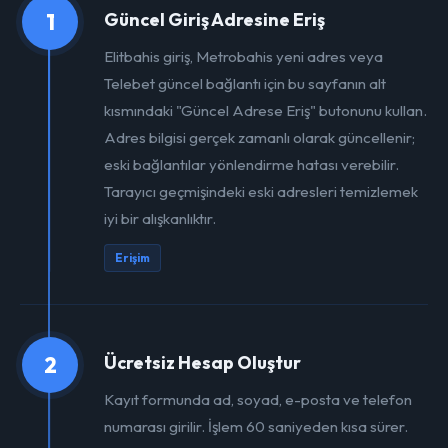
Güncel Giriş Adresine Eriş
1
Elitbahis giriş, Metrobahis yeni adres veya
Telebet güncel bağlantı için bu sayfanın alt
kısmındaki "Güncel Adrese Eriş" butonunu kullan.
Adres bilgisi gerçek zamanlı olarak güncellenir;
eski bağlantılar yönlendirme hatası verebilir.
Tarayıcı geçmişindeki eski adresleri temizlemek
iyi bir alışkanlıktır.
Erişim
Ücretsiz Hesap Oluştur
2
Kayıt formunda ad, soyad, e-posta ve telefon
numarası girilir. İşlem 60 saniyeden kısa sürer.