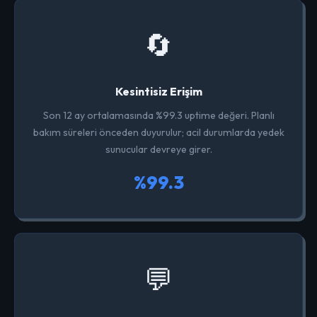
🔄
Kesintisiz Erişim
Son 12 ay ortalamasında %99.3 uptime değeri. Planlı
bakım süreleri önceden duyurulur; acil durumlarda yedek
sunucular devreye girer.
%99.3
💬