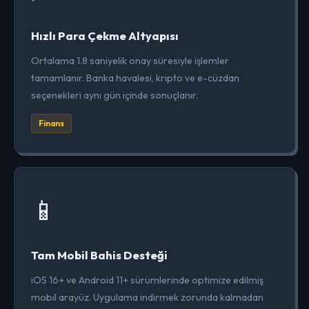
Hızlı Para Çekme Altyapısı
Ortalama 1.8 saniyelik onay süresiyle işlemler
tamamlanır. Banka havalesi, kripto ve e-cüzdan
seçenekleri aynı gün içinde sonuçlanır.
Finans
📱
Tam Mobil Bahis Desteği
iOS 16+ ve Android 11+ sürümlerinde optimize edilmiş
mobil arayüz. Uygulama indirmek zorunda kalmadan