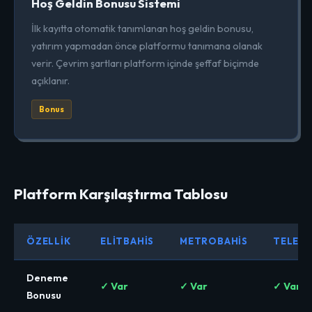
Hoş Geldin Bonusu Sistemi
İlk kayıtta otomatik tanımlanan hoş geldin bonusu,
yatırım yapmadan önce platformu tanımana olanak
verir. Çevrim şartları platform içinde şeffaf biçimde
açıklanır.
Bonus
Platform Karşılaştırma Tablosu
ÖZELLIK
ELITBAHIS
METROBAHIS
TELEB
Deneme
✓ Var
✓ Var
✓ Var
Bonusu