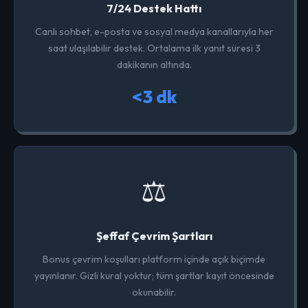
7/24 Destek Hattı
Canlı sohbet, e-posta ve sosyal medya kanallarıyla her
saat ulaşılabilir destek. Ortalama ilk yanıt süresi 3
dakikanın altında.
<3 dk
⚖️
Şeffaf Çevrim Şartları
Bonus çevrim koşulları platform içinde açık biçimde
yayınlanır. Gizli kural yoktur; tüm şartlar kayıt öncesinde
okunabilir.