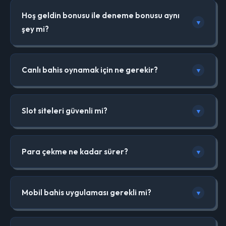
güncellenir. Sayfayı yer imlerine ekleyerek her zaman
Hoş geldin bonusu ile deneme bonusu aynı
▼
doğru adrese ulaşabilirsin.
şey mi?
Hoş geldin bonusu genellikle ilk yatırımın belirli bir
yüzdesi olarak verilir. Deneme bonusu ise yatırım şartı
Canlı bahis oynamak için ne gerekir?
▼
olmaksızın tanımlanan bakiyedir. İkisi farklı
mekanizmalar olmakla birlikte bazı platformlar her
Kayıtlı bir hesap ve minimum bakiye yeterlidir. Canlı
ikisini birlikte sunar.
bahis bölümünde 40'tan fazla spor dalında anlık oran
Slot siteleri güvenli mi?
▼
takibi yapılabilir. Stabil bir internet bağlantısı, 200 ms
altında gecikme için önerilir.
256-bit SSL şifreleme kullanan ve şeffaf RTP oranları
yayınlayan slot siteleri teknik açıdan güvenlidir. RTP oranı
Para çekme ne kadar sürer?
▼
%94 altında olan oyunları tercih etmemek genel bir
kullanıcı tercihi.
Ortalama onay süresi 1.8 saniyedir. Banka havalesi
işlemlerinde bankanın kendi işlem süresi eklenir; bu 1–3 iş
Mobil bahis uygulaması gerekli mi?
▼
günü olabilir. Kripto ve e-cüzdan ödemeleri genellikle
aynı gün tamamlanır.
Hayır. Tüm platformlar mobil tarayıcı üzerinden tam