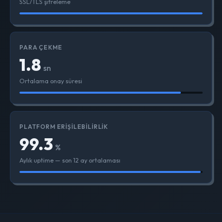
SSL/TLS şifreleme
PARA ÇEKME
1.8
sn
Ortalama onay süresi
PLATFORM ERIŞILEBILIRLIK
99.3
%
Aylık uptime — son 12 ay ortalaması