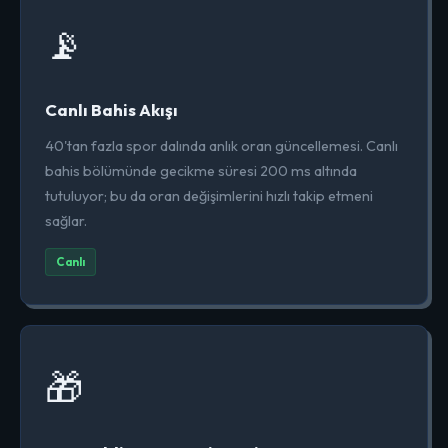
📡
Canlı Bahis Akışı
40'tan fazla spor dalında anlık oran güncellemesi. Canlı
bahis bölümünde gecikme süresi 200 ms altında
tutuluyor; bu da oran değişimlerini hızlı takip etmeni
sağlar.
Canlı
🎁