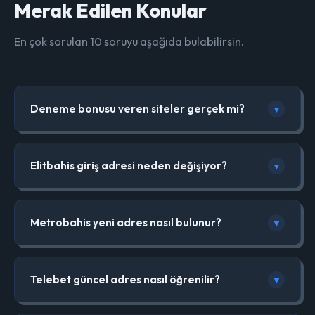
Merak Edilen Konular
En çok sorulan 10 soruyu aşağıda bulabilirsin.
Deneme bonusu veren siteler gerçek mi?
▼
Evet. Deneme bonusu sistemi, platformların yeni
kullanıcıları tanımak için uyguladığı teknik bir teşvik
Elitbahis giriş adresi neden değişiyor?
▼
mekanizmasıdır. Gerçek bakiye olarak tanımlanır; çevrim
şartlarını tamamladıktan sonra para çekme talebine
Adres değişiklikleri teknik altyapı güncellemeleri veya
açılır.
bölgesel yönlendirme ayarlarından kaynaklanır. Bu
Metrobahis yeni adres nasıl bulunur?
▼
sayfadaki "Güncel Adrese Eriş" butonu her zaman aktif
bağlantıyı gösterir.
Bu sayfanın "Güncel Adres" bölümündeki bağlantı
Metrobahis yeni adresine yönlendirir. Arama
Telebet güncel adres nasıl öğrenilir?
▼
motorlarında arama yapmak yerine doğrudan bu
sayfayı kullanman daha güvenlidir.
Telebet güncel erişim bilgisi bu sayfada düzenli olarak