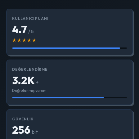
KULLANICI PUANI
4.7
/ 5
★★★★★
DEĞERLENDIRME
3.2K
+
Doğrulanmış yorum
GÜVENLIK
256
bit