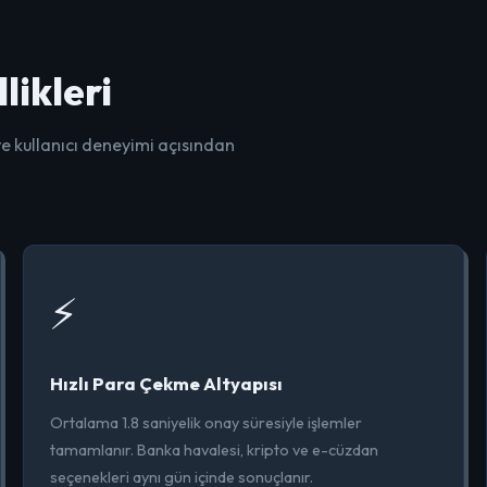
likleri
ve kullanıcı deneyimi açısından
⚡
Hızlı Para Çekme Altyapısı
Ortalama 1.8 saniyelik onay süresiyle işlemler
tamamlanır. Banka havalesi, kripto ve e-cüzdan
seçenekleri aynı gün içinde sonuçlanır.