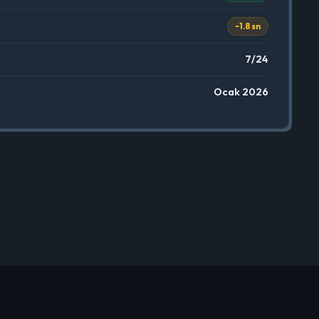
~1.8 sn
7/24
Ocak 2026