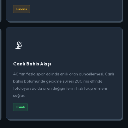
Finans
📡
Canlı Bahis Akışı
40'tan fazla spor dalında anlık oran güncellemesi. Canlı
bahis bölümünde gecikme süresi 200 ms altında
tutuluyor; bu da oran değişimlerini hızlı takip etmeni
sağlar.
Canlı