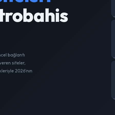
trobahis
ncel bağlantı
eren siteler,
kleriyle 2026'nın