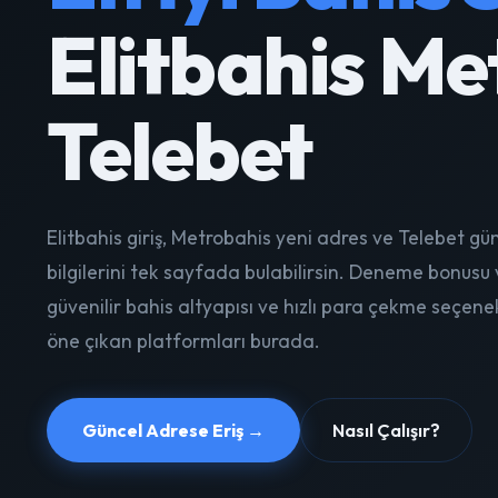
Elitbahis Me
Telebet
Elitbahis giriş, Metrobahis yeni adres ve Telebet gü
bilgilerini tek sayfada bulabilirsin. Deneme bonusu v
güvenilir bahis altyapısı ve hızlı para çekme seçene
öne çıkan platformları burada.
Güncel Adrese Eriş →
Nasıl Çalışır?