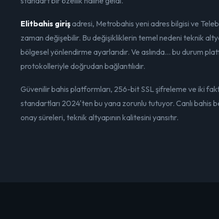
standart bir özellik hâline geldi.
Elitbahis giriş
adresi, Metrobahis yeni adres bilgisi ve Teleb
zaman değişebilir. Bu değişikliklerin temel nedeni teknik alt
bölgesel yönlendirme ayarlarıdır. Ve aslında... bu durum pla
protokolleriyle doğrudan bağlantılıdır.
Güvenilir bahis platformları, 256-bit SSL şifreleme ve iki fak
standartları 2024'ten bu yana zorunlu tutuyor. Canlı bahis b
onay süreleri, teknik altyapının kalitesini yansıtır.