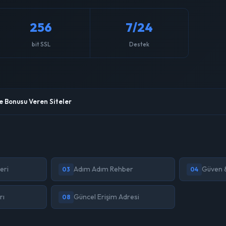
256
7/24
bit SSL
Destek
 Bonusu Veren Siteler
eri
Adım Adım Rehber
Güven &
03
04
rı
Güncel Erişim Adresi
08