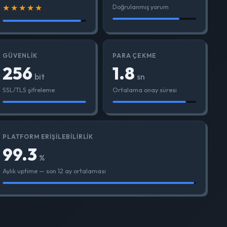
★★★★★
Doğrulanmış yorum
GÜVENLIK
PARA ÇEKME
256
1.8
bit
sn
SSL/TLS şifreleme
Ortalama onay süresi
PLATFORM ERIŞILEBILIRLIK
99.3
%
Aylık uptime — son 12 ay ortalaması