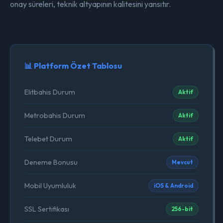
onay süreleri, teknik altyapının kalitesini yansıtır.
📊 Platform Özet Tablosu
Elitbahis Durum
Aktif
Metrobahis Durum
Aktif
Telebet Durum
Aktif
Deneme Bonusu
Mevcut
Mobil Uyumluluk
iOS & Android
SSL Sertifikası
256-bit