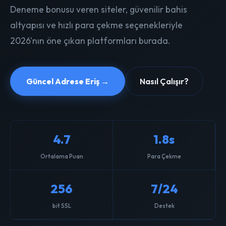
Deneme bonusu veren siteler, güvenilir bahis
altyapısı ve hızlı para çekme seçenekleriyle
2026'nın öne çıkan platformları burada.
Güncel Adrese Eriş →
Nasıl Çalışır?
4.7
1.8s
Ortalama Puan
Para Çekme
256
7/24
bit SSL
Destek