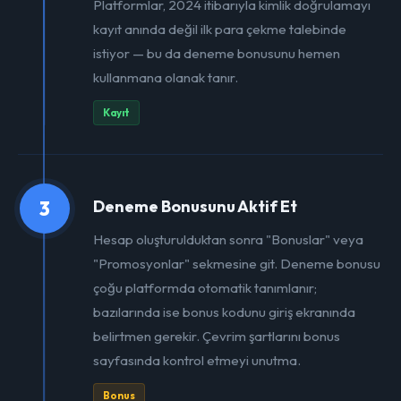
Platformlar, 2024 itibarıyla kimlik doğrulamayı
kayıt anında değil ilk para çekme talebinde
istiyor — bu da deneme bonusunu hemen
kullanmana olanak tanır.
Kayıt
Deneme Bonusunu Aktif Et
3
Hesap oluşturulduktan sonra "Bonuslar" veya
"Promosyonlar" sekmesine git. Deneme bonusu
çoğu platformda otomatik tanımlanır;
bazılarında ise bonus kodunu giriş ekranında
belirtmen gerekir. Çevrim şartlarını bonus
sayfasında kontrol etmeyi unutma.
Bonus