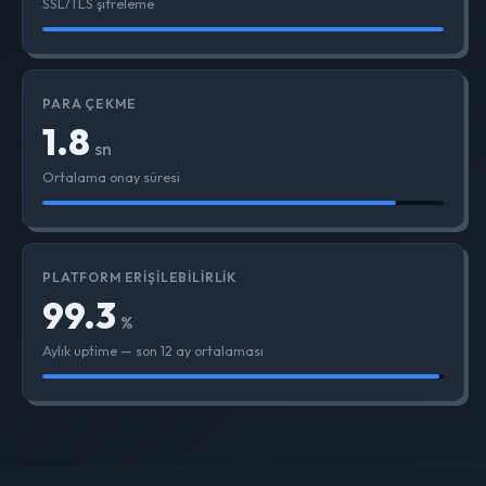
SSL/TLS şifreleme
PARA ÇEKME
1.8
sn
Ortalama onay süresi
PLATFORM ERIŞILEBILIRLIK
99.3
%
Aylık uptime — son 12 ay ortalaması