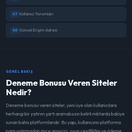
Kullanıcı Yorumları
07
Güncel Erişim Adresi
08
GENEL BAKIŞ
Deneme Bonusu Veren Siteler
Nedir?
Deneme bonusu veren siteler, yeni üye olan kullanıcılara
herhangi bir yatırım şartı aramaksızın belirli miktarda bakiye
sunan bahis platformlarıdır. Bu yapı, kullanıcının platforma
para yatırmadan önce arayüzü, oyun çeşitliliğini ve ödeme