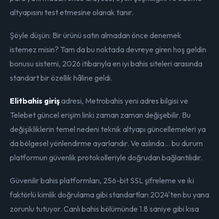
altyapısını test etmesine olanak tanır.
Şöyle düşün: Bir ürünü satın almadan önce denemek
istemez misin? Tam da bu noktada devreye giren hoş geldin
bonusu sistemi, 2026 itibarıyla en iyi bahis siteleri arasında
standart bir özellik hâline geldi.
Elitbahis giriş
adresi, Metrobahis yeni adres bilgisi ve
Telebet güncel erişim linki zaman zaman değişebilir. Bu
değişikliklerin temel nedeni teknik altyapı güncellemeleri ya
da bölgesel yönlendirme ayarlarıdır. Ve aslında... bu durum
platformun güvenlik protokolleriyle doğrudan bağlantılıdır.
Güvenilir bahis platformları, 256-bit SSL şifreleme ve iki
faktörlü kimlik doğrulama gibi standartları 2024'ten bu yana
zorunlu tutuyor. Canlı bahis bölümünde 1.8 saniye gibi kısa