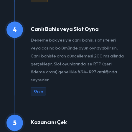
Canlı Bahis veya Slot Oyna
4
Deneme bakiyesiyle canlı bahis, slot siteleri
veya casino bölümünde oyun oynayabilirsin.
Canlı bahiste oran güncellemesi 200 ms altında
gerçekleşir. Slot oyunlarında ise RTP (geri
ödeme oranı) genellikle %94–%97 aralığında
seyreder.
Oyun
Kazancını Çek
5