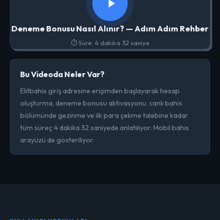
Deneme Bonusu Nasıl Alınır? — Adım Adım Rehber
⏱ Süre: 4 dakika 32 saniye
Bu Videoda Neler Var?
Elitbahis giriş adresine erişimden başlayarak hesap
oluşturma, deneme bonusu aktivasyonu, canlı bahis
bölümünde gezinme ve ilk para çekme talebine kadar
tüm süreç 4 dakika 32 saniyede anlatılıyor. Mobil bahis
arayüzü de gösteriliyor.