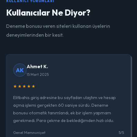
KULLANICI YORUMLARI
Kullanıcılar Ne Diyor?
Deneme bonusu veren siteleri kullanan üyelerin
deneyimlerinden bir kesit.
Ahmet K.
AK
15 Mart 2025
★★★★★
Elitbahis giriş adresine bu sayfadan ulaştım ve hesap
açma işlemi gerçekten 60 saniye sürdü. Deneme
bonusu otomatik tanımlandı, ek bir işlem yapmam
gerekmedi. Para çekme de beklediğimden hızlı oldu.
Genel Memnuniyet
5/5