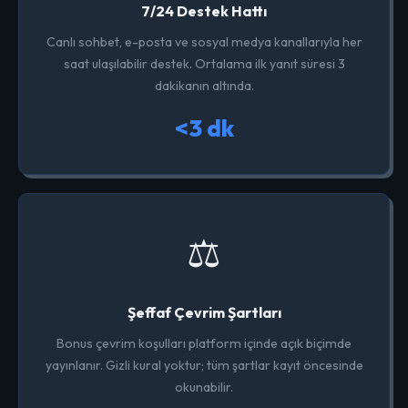
7/24 Destek Hattı
Canlı sohbet, e-posta ve sosyal medya kanallarıyla her
saat ulaşılabilir destek. Ortalama ilk yanıt süresi 3
dakikanın altında.
<3 dk
⚖️
Şeffaf Çevrim Şartları
Bonus çevrim koşulları platform içinde açık biçimde
yayınlanır. Gizli kural yoktur; tüm şartlar kayıt öncesinde
okunabilir.