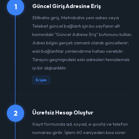
Güncel Giriş Adresine Eriş
1
Elitbahis giriş, Metrobahis yeni adres veya
Telebet güncel bağlantı için bu sayfanın alt
kısmındaki "Güncel Adrese Eriş" butonunu kullan.
Adres bilgisi gerçek zamanlı olarak güncellenir;
eski bağlantılar yönlendirme hatası verebilir.
Tarayıcı geçmişindeki eski adresleri temizlemek
iyi bir alışkanlıktır.
Erişim
Ücretsiz Hesap Oluştur
2
Kayıt formunda ad, soyad, e-posta ve telefon
numarası girilir. İşlem 60 saniyeden kısa sürer.