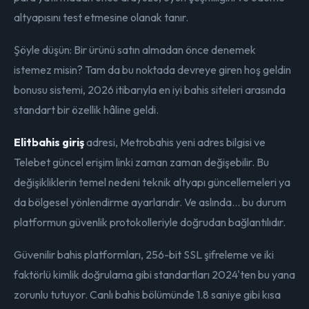
altyapısını test etmesine olanak tanır.
Şöyle düşün: Bir ürünü satın almadan önce denemek
istemez misin? Tam da bu noktada devreye giren hoş geldin
bonusu sistemi, 2026 itibarıyla en iyi bahis siteleri arasında
standart bir özellik hâline geldi.
Elitbahis giriş
adresi, Metrobahis yeni adres bilgisi ve
Telebet güncel erişim linki zaman zaman değişebilir. Bu
değişikliklerin temel nedeni teknik altyapı güncellemeleri ya
da bölgesel yönlendirme ayarlarıdır. Ve aslında... bu durum
platformun güvenlik protokolleriyle doğrudan bağlantılıdır.
Güvenilir bahis platformları, 256-bit SSL şifreleme ve iki
faktörlü kimlik doğrulama gibi standartları 2024'ten bu yana
zorunlu tutuyor. Canlı bahis bölümünde 1.8 saniye gibi kısa