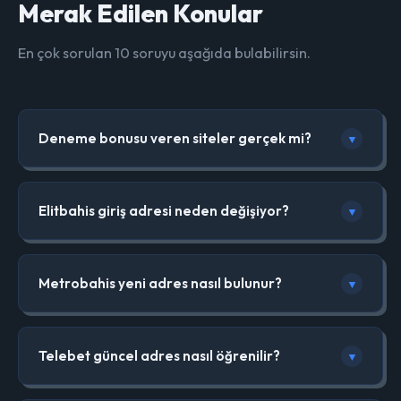
Merak Edilen Konular
En çok sorulan 10 soruyu aşağıda bulabilirsin.
Deneme bonusu veren siteler gerçek mi?
▼
Evet. Deneme bonusu sistemi, platformların yeni
kullanıcıları tanımak için uyguladığı teknik bir teşvik
Elitbahis giriş adresi neden değişiyor?
▼
mekanizmasıdır. Gerçek bakiye olarak tanımlanır; çevrim
şartlarını tamamladıktan sonra para çekme talebine
Adres değişiklikleri teknik altyapı güncellemeleri veya
açılır.
bölgesel yönlendirme ayarlarından kaynaklanır. Bu
Metrobahis yeni adres nasıl bulunur?
▼
sayfadaki "Güncel Adrese Eriş" butonu her zaman aktif
bağlantıyı gösterir.
Bu sayfanın "Güncel Adres" bölümündeki bağlantı
Metrobahis yeni adresine yönlendirir. Arama
Telebet güncel adres nasıl öğrenilir?
▼
motorlarında arama yapmak yerine doğrudan bu
sayfayı kullanman daha güvenlidir.
Telebet güncel erişim bilgisi bu sayfada düzenli olarak