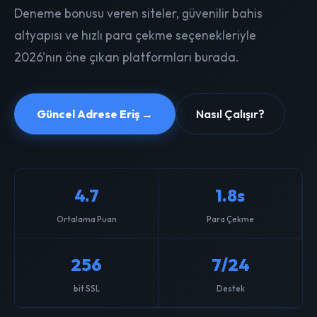
Deneme bonusu veren siteler, güvenilir bahis
altyapısı ve hızlı para çekme seçenekleriyle
2026'nın öne çıkan platformları burada.
Güncel Adrese Eriş →
Nasıl Çalışır?
4.7
1.8s
Ortalama Puan
Para Çekme
256
7/24
bit SSL
Destek