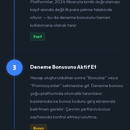
Platformlar, 2024 itibarıyla kimlik doğrulamayı
kayıt anında değil ilk para çekme talebinde
istiyor — bu da deneme bonusunu hemen
kullanmana olanak tanır.
Kayıt
Deneme Bonusunu Aktif Et
3
Hesap oluşturulduktan sonra "Bonuslar" veya
"Promosyonlar" sekmesine git. Deneme bonusu
çoğu platformda otomatik tanımlanır;
bazılarında ise bonus kodunu giriş ekranında
belirtmen gerekir. Çevrim şartlarını bonus
sayfasında kontrol etmeyi unutma.
Bonus