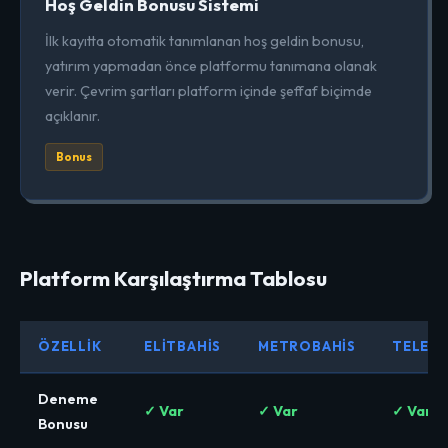
Hoş Geldin Bonusu Sistemi
İlk kayıtta otomatik tanımlanan hoş geldin bonusu,
yatırım yapmadan önce platformu tanımana olanak
verir. Çevrim şartları platform içinde şeffaf biçimde
açıklanır.
Bonus
Platform Karşılaştırma Tablosu
ÖZELLIK
ELITBAHIS
METROBAHIS
TELEB
Deneme
✓ Var
✓ Var
✓ Var
Bonusu