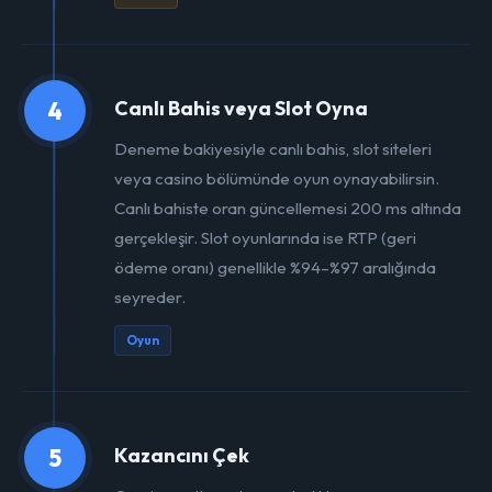
Canlı Bahis veya Slot Oyna
4
Deneme bakiyesiyle canlı bahis, slot siteleri
veya casino bölümünde oyun oynayabilirsin.
Canlı bahiste oran güncellemesi 200 ms altında
gerçekleşir. Slot oyunlarında ise RTP (geri
ödeme oranı) genellikle %94–%97 aralığında
seyreder.
Oyun
Kazancını Çek
5