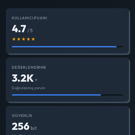
KULLANICI PUANI
4.7
/ 5
★★★★★
DEĞERLENDIRME
3.2K
+
Doğrulanmış yorum
GÜVENLIK
256
bit