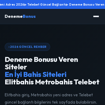
res 2026
Telebet Güncel Bağlantı
Deneme Bonusu Veren Sitele
Deneme
Bonus
2026 GÜNCEL REHBER
Deneme Bonusu Veren
Siteler
En İyi Bahis Siteleri
Elitbahis Metrobahis Telebet
Elitbahis giriş, Metrobahis yeni adres ve Telebet
güncel bağlantı bilgilerini tek sayfada bulabilirsin.