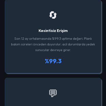
🔄
Kesintisiz Erişim
Son 12 ay ortalamasında %99.3 uptime değeri. Planlı
bakım süreleri önceden duyurulur; acil durumlarda yedek
sunucular devreye girer.
%99.3
💬