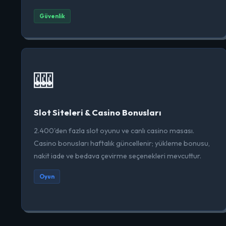
Güvenlik
🎰
Slot Siteleri & Casino Bonusları
2.400'den fazla slot oyunu ve canlı casino masası.
Casino bonusları haftalık güncellenir; yükleme bonusu,
nakit iade ve bedava çevirme seçenekleri mevcuttur.
Oyun