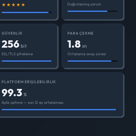
★★★★★
Doğrulanmış yorum
GÜVENLIK
PARA ÇEKME
256
1.8
bit
sn
SSL/TLS şifreleme
Ortalama onay süresi
PLATFORM ERIŞILEBILIRLIK
99.3
%
Aylık uptime — son 12 ay ortalaması