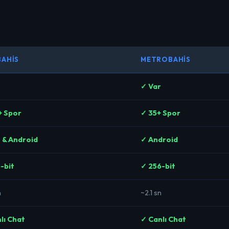
BAHIS
METROBAHIS
✓ Var
+ Spor
✓ 35+ Spor
 & Android
✓ Android
-bit
✓ 256-bit
n
~2.1 sn
lı Chat
✓ Canlı Chat