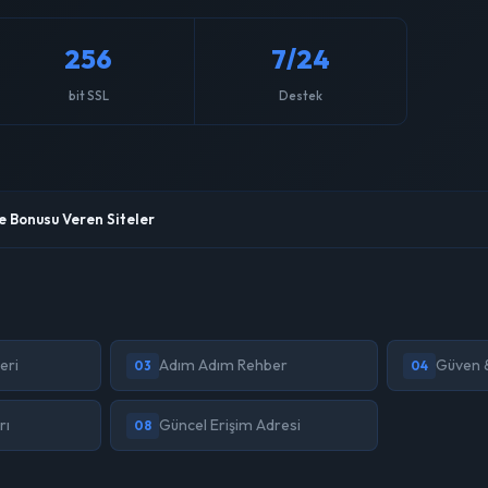
256
7/24
bit SSL
Destek
 Bonusu Veren Siteler
eri
Adım Adım Rehber
Güven &
03
04
rı
Güncel Erişim Adresi
08