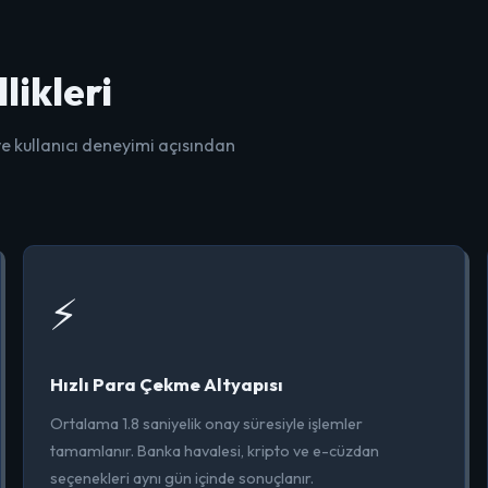
likleri
ve kullanıcı deneyimi açısından
⚡
Hızlı Para Çekme Altyapısı
Ortalama 1.8 saniyelik onay süresiyle işlemler
tamamlanır. Banka havalesi, kripto ve e-cüzdan
seçenekleri aynı gün içinde sonuçlanır.