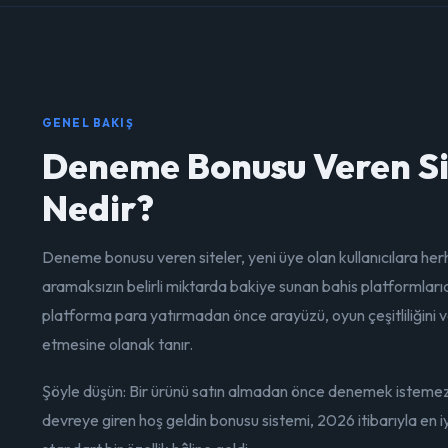
GENEL BAKIŞ
Deneme Bonusu Veren Si
Nedir?
Deneme bonusu veren siteler, yeni üye olan kullanıcılara herh
aramaksızın belirli miktarda bakiye sunan bahis platformlarıdır
platforma para yatırmadan önce arayüzü, oyun çeşitliliğini v
etmesine olanak tanır.
Şöyle düşün: Bir ürünü satın almadan önce denemek isteme
devreye giren hoş geldin bonusu sistemi, 2026 itibarıyla en iy