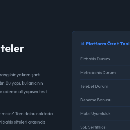
📊 Platform Özet Tab
teler
Elitbahis Durum
Metrobahis Durum
angi bir yatırım şartı
. Bu yapı, kullanıcının
Telebet Durum
e ödeme altyapısını test
Deneme Bonusu
z misin? Tam da bu noktada
Mobil Uyumluluk
i bahis siteleri arasında
SSL Sertifikası