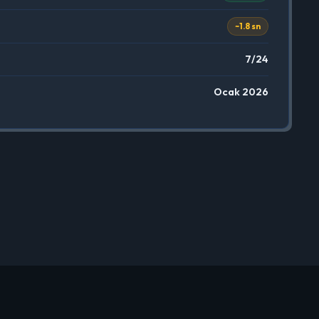
~1.8 sn
7/24
Ocak 2026