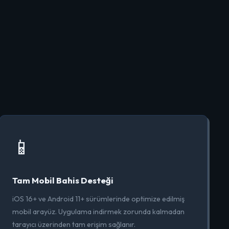
📱
Tam Mobil Bahis Desteği
iOS 16+ ve Android 11+ sürümlerinde optimize edilmiş
mobil arayüz. Uygulama indirmek zorunda kalmadan
tarayıcı üzerinden tam erişim sağlanır.