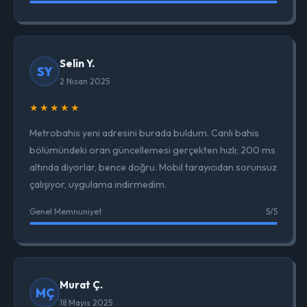
Selin Y.
SY
2 Nisan 2025
★★★★★
Metrobahis yeni adresini burada buldum. Canlı bahis
bölümündeki oran güncellemesi gerçekten hızlı; 200 ms
altında diyorlar, bence doğru. Mobil tarayıcıdan sorunsuz
çalışıyor, uygulama indirmedim.
Genel Memnuniyet
5/5
Murat Ç.
MÇ
18 Mayıs 2025