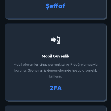
Şeffaf
📲
Mobil Güvenlik
Mobil oturumlar cihaz parmak izi ve IP doğrulamasıyla
korunur. Şüpheli giriş denemelerinde hesap otomatik
kilitlenir.
2FA