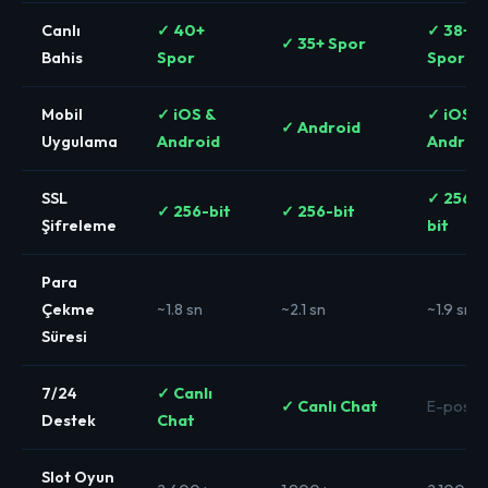
Canlı
✓ 40+
✓ 38+
✓ 35+ Spor
Bahis
Spor
Spor
Mobil
✓ iOS &
✓ iOS &
✓ Android
Uygulama
Android
Androi
SSL
✓ 256-
✓ 256-bit
✓ 256-bit
Şifreleme
bit
Para
Çekme
~1.8 sn
~2.1 sn
~1.9 sn
Süresi
7/24
✓ Canlı
✓ Canlı Chat
E-posta
Destek
Chat
Slot Oyun