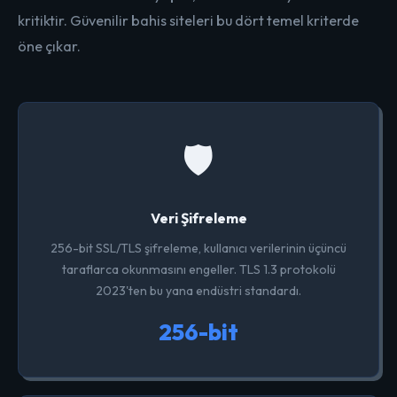
kritiktir. Güvenilir bahis siteleri bu dört temel kriterde
öne çıkar.
🛡️
Veri Şifreleme
256-bit SSL/TLS şifreleme, kullanıcı verilerinin üçüncü
taraflarca okunmasını engeller. TLS 1.3 protokolü
2023'ten bu yana endüstri standardı.
256-bit