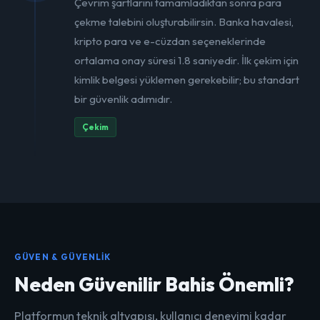
Çevrim şartlarını tamamladıktan sonra para
çekme talebini oluşturabilirsin. Banka havalesi,
kripto para ve e-cüzdan seçeneklerinde
ortalama onay süresi 1.8 saniyedir. İlk çekim için
kimlik belgesi yüklemen gerekebilir; bu standart
bir güvenlik adımıdır.
Çekim
GÜVEN & GÜVENLIK
Neden Güvenilir Bahis Önemli?
Platformun teknik altyapısı, kullanıcı deneyimi kadar