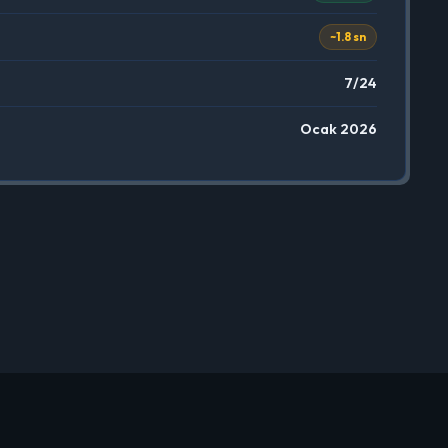
~1.8 sn
7/24
Ocak 2026