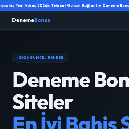
is Yeni Adres 2026
Telebet Güncel Bağlantı
Deneme Bonusu Ver
Deneme
Bonus
2026 GÜNCEL REHBER
Deneme Bon
Siteler
En İyi Bahis S