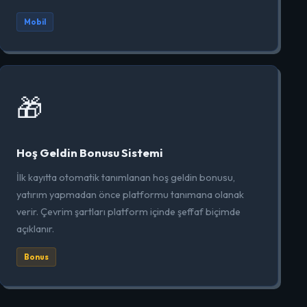
Mobil
🎁
Hoş Geldin Bonusu Sistemi
İlk kayıtta otomatik tanımlanan hoş geldin bonusu,
yatırım yapmadan önce platformu tanımana olanak
verir. Çevrim şartları platform içinde şeffaf biçimde
açıklanır.
Bonus