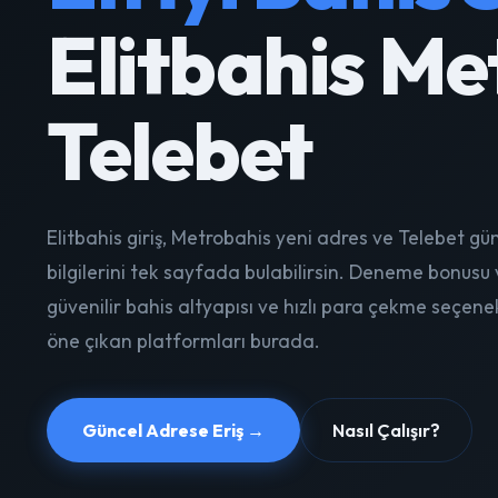
Elitbahis Me
Telebet
Elitbahis giriş, Metrobahis yeni adres ve Telebet gü
bilgilerini tek sayfada bulabilirsin. Deneme bonusu v
güvenilir bahis altyapısı ve hızlı para çekme seçene
öne çıkan platformları burada.
Güncel Adrese Eriş →
Nasıl Çalışır?