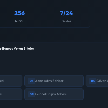
256
7/24
bit SSL
Destek
 Bonusu Veren Siteler
eri
Adım Adım Rehber
Güven &
03
04
rı
Güncel Erişim Adresi
08