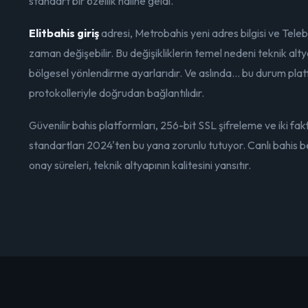
standart bir özellik hâline geldi.
Elitbahis giriş
adresi, Metrobahis yeni adres bilgisi ve Teleb
zaman değişebilir. Bu değişikliklerin temel nedeni teknik alt
bölgesel yönlendirme ayarlarıdır. Ve aslında... bu durum pla
protokolleriyle doğrudan bağlantılıdır.
Güvenilir bahis platformları, 256-bit SSL şifreleme ve iki fak
standartları 2024'ten bu yana zorunlu tutuyor. Canlı bahis b
onay süreleri, teknik altyapının kalitesini yansıtır.