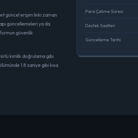
Para Çekme Süresi
et güncel erişim linki zaman
yapı güncellemeleri ya da
Destek Saatleri
tformun güvenlik
Güncelleme Tarihi
törlü kimlik doğrulama gibi
ölümünde 1.8 saniye gibi kısa