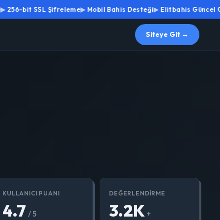
-bit SSL Şifreleme
Mobil Bahis Desteği
Elitbahis Güncel Giriş
Siteye Git →
KULLANICI PUANI
DEĞERLENDIRME
4.7
3.2K
/ 5
+