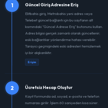
Güncel Giriş Adresine Eriş
1
Elitbahis giriş, Metrobahis yeni adres veya
Telebet güncel bağlantı için bu sayfanın alt
kısmındaki "Güncel Adrese Eriş" butonunu kullan.
Adres bilgisi gerçek zamanlı olarak güncellenir;
eski bağlantılar yönlendirme hatası verebilir.
Tarayıcı geçmişindeki eski adresleri temizlemek
iyi bir alışkanlıktır.
Erişim
Ücretsiz Hesap Oluştur
2
Kayıt formunda ad, soyad, e-posta ve telefon
numarası girilir. İşlem 60 saniyeden kısa sürer.