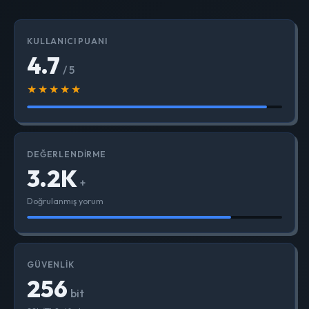
KULLANICI PUANI
4.7
/ 5
★★★★★
DEĞERLENDIRME
3.2K
+
Doğrulanmış yorum
GÜVENLIK
256
bit