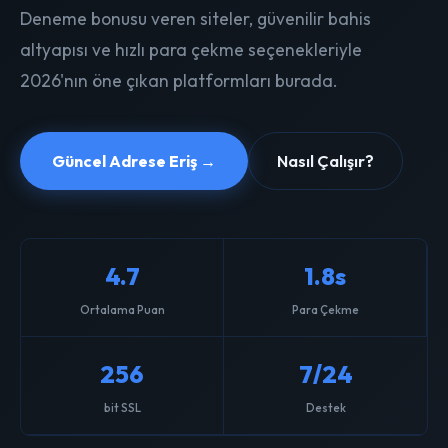
Deneme bonusu veren siteler, güvenilir bahis
altyapısı ve hızlı para çekme seçenekleriyle
2026'nın öne çıkan platformları burada.
Güncel Adrese Eriş →
Nasıl Çalışır?
4.7
1.8s
Ortalama Puan
Para Çekme
256
7/24
bit SSL
Destek