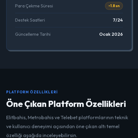
Para Çekme Süresi
~1.8 sn
Destek Saatleri
7/24
Güncelleme Tarihi
Ocak 2026
PLATFORM ÖZELLIKLERI
Öne Çıkan Platform Özellikleri
Elitbahis, Metrobahis ve Telebet platformlarının teknik
ve kullanıcı deneyimi açısından öne çıkan altı temel
özelliği aşağıda inceleyebilirsin.