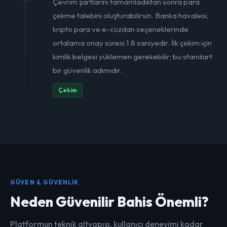
Çevrim şartlarını tamamladıktan sonra para
çekme talebini oluşturabilirsin. Banka havalesi,
kripto para ve e-cüzdan seçeneklerinde
ortalama onay süresi 1.8 saniyedir. İlk çekim için
kimlik belgesi yüklemen gerekebilir; bu standart
bir güvenlik adımıdır.
Çekim
GÜVEN & GÜVENLIK
Neden Güvenilir Bahis Önemli?
Platformun teknik altyapısı, kullanıcı deneyimi kadar