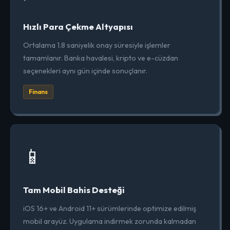
Hızlı Para Çekme Altyapısı
Ortalama 1.8 saniyelik onay süresiyle işlemler
tamamlanır. Banka havalesi, kripto ve e-cüzdan
seçenekleri aynı gün içinde sonuçlanır.
Finans
📱
Tam Mobil Bahis Desteği
iOS 16+ ve Android 11+ sürümlerinde optimize edilmiş
mobil arayüz. Uygulama indirmek zorunda kalmadan