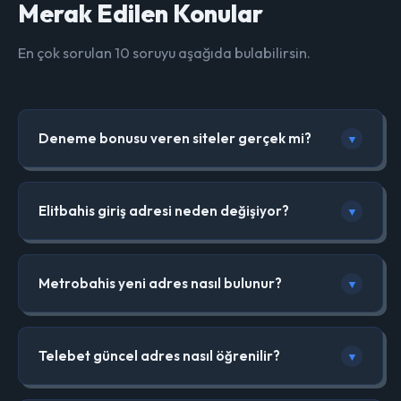
Merak Edilen Konular
En çok sorulan 10 soruyu aşağıda bulabilirsin.
Deneme bonusu veren siteler gerçek mi?
▼
Evet. Deneme bonusu sistemi, platformların yeni
kullanıcıları tanımak için uyguladığı teknik bir teşvik
Elitbahis giriş adresi neden değişiyor?
▼
mekanizmasıdır. Gerçek bakiye olarak tanımlanır; çevrim
şartlarını tamamladıktan sonra para çekme talebine
Adres değişiklikleri teknik altyapı güncellemeleri veya
açılır.
bölgesel yönlendirme ayarlarından kaynaklanır. Bu
Metrobahis yeni adres nasıl bulunur?
▼
sayfadaki "Güncel Adrese Eriş" butonu her zaman aktif
bağlantıyı gösterir.
Bu sayfanın "Güncel Adres" bölümündeki bağlantı
Metrobahis yeni adresine yönlendirir. Arama
Telebet güncel adres nasıl öğrenilir?
▼
motorlarında arama yapmak yerine doğrudan bu
sayfayı kullanman daha güvenlidir.
Telebet güncel erişim bilgisi bu sayfada düzenli olarak