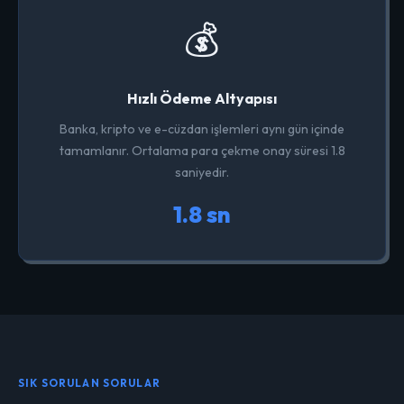
💰
Hızlı Ödeme Altyapısı
Banka, kripto ve e-cüzdan işlemleri aynı gün içinde
tamamlanır. Ortalama para çekme onay süresi 1.8
saniyedir.
1.8 sn
SIK SORULAN SORULAR