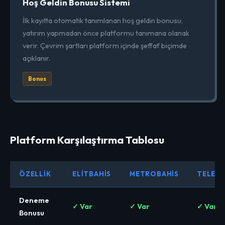
Hoş Geldin Bonusu Sistemi
İlk kayıtta otomatik tanımlanan hoş geldin bonusu,
yatırım yapmadan önce platformu tanımana olanak
verir. Çevrim şartları platform içinde şeffaf biçimde
açıklanır.
Bonus
Platform Karşılaştırma Tablosu
ÖZELLIK
ELITBAHIS
METROBAHIS
TELEB
Deneme
✓ Var
✓ Var
✓ Var
Bonusu