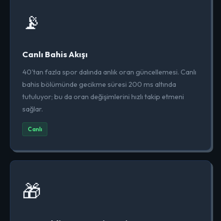
📡
Canlı Bahis Akışı
40'tan fazla spor dalında anlık oran güncellemesi. Canlı
bahis bölümünde gecikme süresi 200 ms altında
tutuluyor; bu da oran değişimlerini hızlı takip etmeni
sağlar.
Canlı
🎁