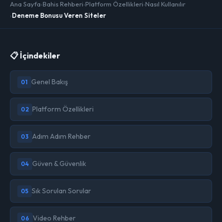
Ana Sayfa
Bahis Rehberi
Platform Özellikleri
Nasıl Kullanılır
Deneme Bonusu Veren Siteler
📋 İçindekiler
Genel Bakış
01
Platform Özellikleri
02
Adım Adım Rehber
03
Güven & Güvenlik
04
Sık Sorulan Sorular
05
Video Rehber
06