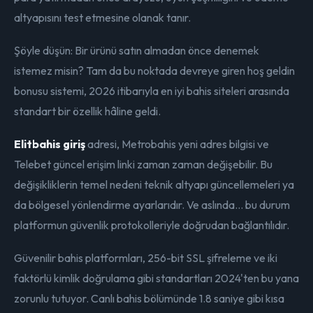
altyapısını test etmesine olanak tanır.
Şöyle düşün: Bir ürünü satın almadan önce denemek
istemez misin? Tam da bu noktada devreye giren hoş geldin
bonusu sistemi, 2026 itibarıyla en iyi bahis siteleri arasında
standart bir özellik hâline geldi.
Elitbahis giriş
adresi, Metrobahis yeni adres bilgisi ve
Telebet güncel erişim linki zaman zaman değişebilir. Bu
değişikliklerin temel nedeni teknik altyapı güncellemeleri ya
da bölgesel yönlendirme ayarlarıdır. Ve aslında... bu durum
platformun güvenlik protokolleriyle doğrudan bağlantılıdır.
Güvenilir bahis platformları, 256-bit SSL şifreleme ve iki
faktörlü kimlik doğrulama gibi standartları 2024'ten bu yana
zorunlu tutuyor. Canlı bahis bölümünde 1.8 saniye gibi kısa