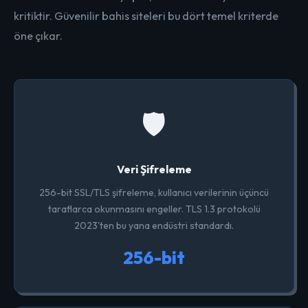
kritiktir. Güvenilir bahis siteleri bu dört temel kriterde
öne çıkar.
🛡️
Veri Şifreleme
256-bit SSL/TLS şifreleme, kullanıcı verilerinin üçüncü
taraflarca okunmasını engeller. TLS 1.3 protokolü
2023'ten bu yana endüstri standardı.
256-bit