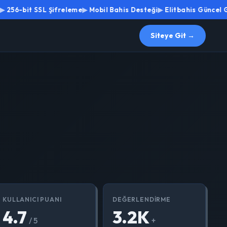
-bit SSL Şifreleme
Mobil Bahis Desteği
Elitbahis Güncel Giriş
Siteye Git →
KULLANICI PUANI
DEĞERLENDIRME
4.7
3.2K
/ 5
+