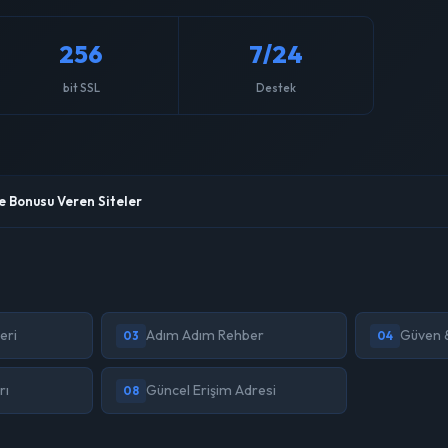
256
7/24
bit SSL
Destek
 Bonusu Veren Siteler
eri
Adım Adım Rehber
Güven &
03
04
rı
Güncel Erişim Adresi
08