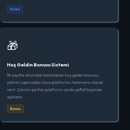
Mobil
🎁
Hoş Geldin Bonusu Sistemi
İlk kayıtta otomatik tanımlanan hoş geldin bonusu,
yatırım yapmadan önce platformu tanımana olanak
verir. Çevrim şartları platform içinde şeffaf biçimde
açıklanır.
Bonus