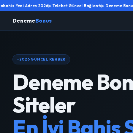
s Yeni Adres 2026
Telebet Güncel Bağlantı
Deneme Bonusu Ver
Deneme
Bonus
2026 GÜNCEL REHBER
Deneme Bon
Siteler
En İyi Bahis S