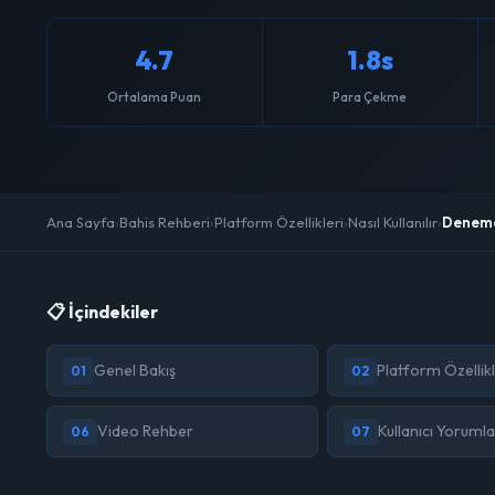
4.7
1.8s
Ortalama Puan
Para Çekme
Ana Sayfa
Bahis Rehberi
Platform Özellikleri
Nasıl Kullanılır
Deneme
📋 İçindekiler
Genel Bakış
Platform Özellikl
01
02
Video Rehber
Kullanıcı Yorumla
06
07