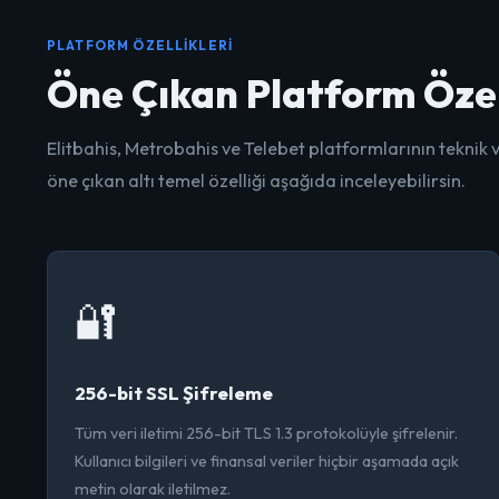
PLATFORM ÖZELLIKLERI
Öne Çıkan Platform Özel
Elitbahis, Metrobahis ve Telebet platformlarının teknik 
öne çıkan altı temel özelliği aşağıda inceleyebilirsin.
🔐
256-bit SSL Şifreleme
Tüm veri iletimi 256-bit TLS 1.3 protokolüyle şifrelenir.
Kullanıcı bilgileri ve finansal veriler hiçbir aşamada açık
metin olarak iletilmez.