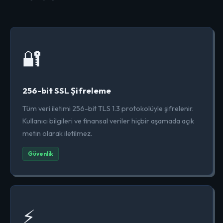
🔐
256-bit SSL Şifreleme
Tüm veri iletimi 256-bit TLS 1.3 protokolüyle şifrelenir.
Kullanıcı bilgileri ve finansal veriler hiçbir aşamada açık
metin olarak iletilmez.
Güvenlik
⚡