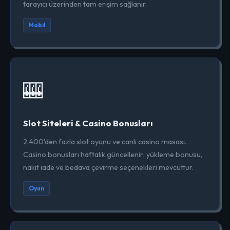
tarayıcı üzerinden tam erişim sağlanır.
Mobil
🎰
Slot Siteleri & Casino Bonusları
2.400'den fazla slot oyunu ve canlı casino masası.
Casino bonusları haftalık güncellenir; yükleme bonusu,
nakit iade ve bedava çevirme seçenekleri mevcuttur.
Oyun