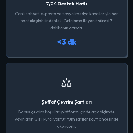
7/24 Destek Hattı
Canlı sohbet, e-posta ve sosyal medya kanallarıyla her
saat ulaşılabilir destek. Ortalama ilk yanıt süresi 3
dakikanın altında.
<3 dk
⚖️
Şeffaf Çevrim Şartları
Bonus çevrim koşulları platform içinde açık biçimde
yayınlanır. Gizli kural yoktur; tüm şartlar kayıt öncesinde
okunabilir.