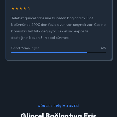
★★★★☆
Telebet güncel adresine buradan bağlandım. Slot
bölümünde 2.100'den fazla oyun var, seçmek zor. Casino
bonusları haftalık değişiyor. Tek eksik, e-posta
desteğinin bazen 3–4 saat sürmesi.
Genel Memnuniyet
4/5
GÜNCEL ERIŞIM ADRESI
Güncel Bağlantıya Eriş