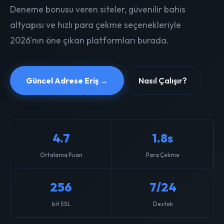
Deneme bonusu veren siteler, güvenilir bahis
altyapısı ve hızlı para çekme seçenekleriyle
2026'nın öne çıkan platformları burada.
Güncel Adrese Eriş →
Nasıl Çalışır?
4.7
1.8s
Ortalama Puan
Para Çekme
256
7/24
bit SSL
Destek