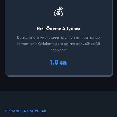
💰
Hızlı Ödeme Altyapısı
Banka, kripto ve e-cüzdan işlemleri aynı gün içinde
tamamlanır. Ortalama para çekme onay süresi 1.8
saniyedir.
1.8 sn
SIK SORULAN SORULAR