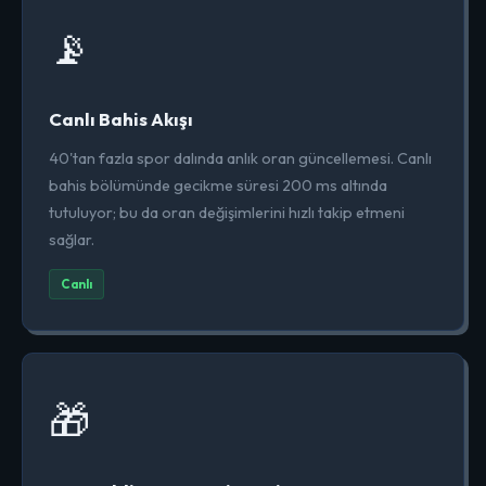
📡
Canlı Bahis Akışı
40'tan fazla spor dalında anlık oran güncellemesi. Canlı
bahis bölümünde gecikme süresi 200 ms altında
tutuluyor; bu da oran değişimlerini hızlı takip etmeni
sağlar.
Canlı
🎁