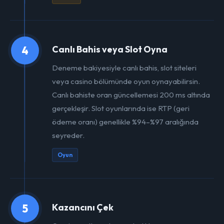
Canlı Bahis veya Slot Oyna
4
Deneme bakiyesiyle canlı bahis, slot siteleri
veya casino bölümünde oyun oynayabilirsin.
Canlı bahiste oran güncellemesi 200 ms altında
gerçekleşir. Slot oyunlarında ise RTP (geri
ödeme oranı) genellikle %94–%97 aralığında
seyreder.
Oyun
Kazancını Çek
5