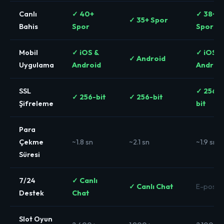
Canlı
✓ 40+
✓ 38+
✓ 35+ Spor
Bahis
Spor
Spor
Mobil
✓ iOS &
✓ iOS &
✓ Android
Uygulama
Android
Androi
SSL
✓ 256-
✓ 256-bit
✓ 256-bit
Şifreleme
bit
Para
Çekme
~1.8 sn
~2.1 sn
~1.9 sn
Süresi
7/24
✓ Canlı
✓ Canlı Chat
E-posta
Destek
Chat
Slot Oyun