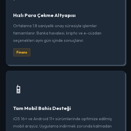
Hızlı Para Çekme Altyapısı
Ortalama 1.8 saniyelik onay süresiyle işlemler
tamamlanır. Banka havalesi, kripto ve e-cüzdan
seçenekleri aynı gün içinde sonuçlanır.
Finans
📱
Tam Mobil Bahis Desteği
iOS 16+ ve Android 11+ sürümlerinde optimize edilmiş
mobil arayüz. Uygulama indirmek zorunda kalmadan