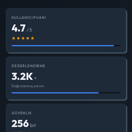
KULLANICI PUANI
4.7
/ 5
★★★★★
DEĞERLENDIRME
3.2K
+
Doğrulanmış yorum
GÜVENLIK
256
bit