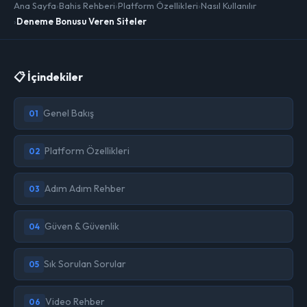
Ana Sayfa
Bahis Rehberi
Platform Özellikleri
Nasıl Kullanılır
Deneme Bonusu Veren Siteler
📋 İçindekiler
Genel Bakış
01
Platform Özellikleri
02
Adım Adım Rehber
03
Güven & Güvenlik
04
Sık Sorulan Sorular
05
Video Rehber
06