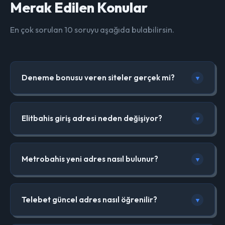
Merak Edilen Konular
En çok sorulan 10 soruyu aşağıda bulabilirsin.
Deneme bonusu veren siteler gerçek mi?
▼
Evet. Deneme bonusu sistemi, platformların yeni
kullanıcıları tanımak için uyguladığı teknik bir teşvik
Elitbahis giriş adresi neden değişiyor?
▼
mekanizmasıdır. Gerçek bakiye olarak tanımlanır; çevrim
şartlarını tamamladıktan sonra para çekme talebine
Adres değişiklikleri teknik altyapı güncellemeleri veya
açılır.
bölgesel yönlendirme ayarlarından kaynaklanır. Bu
Metrobahis yeni adres nasıl bulunur?
▼
sayfadaki "Güncel Adrese Eriş" butonu her zaman aktif
bağlantıyı gösterir.
Bu sayfanın "Güncel Adres" bölümündeki bağlantı
Metrobahis yeni adresine yönlendirir. Arama
Telebet güncel adres nasıl öğrenilir?
▼
motorlarında arama yapmak yerine doğrudan bu
sayfayı kullanman daha güvenlidir.
Telebet güncel erişim bilgisi bu sayfada düzenli olarak