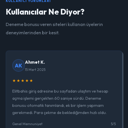
KULLANICI YORUMLARI
Kullanıcılar Ne Diyor?
Deneme bonusu veren siteleri kullanan üyelerin
deneyimlerinden bir kesit.
Ahmet K.
AK
15 Mart 2025
★★★★★
Elitbahis giriş adresine bu sayfadan ulaştım ve hesap
açma işlemi gerçekten 60 saniye sürdü. Deneme
bonusu otomatik tanımlandı, ek bir işlem yapmam
gerekmedi. Para çekme de beklediğimden hızlı oldu.
Genel Memnuniyet
5/5