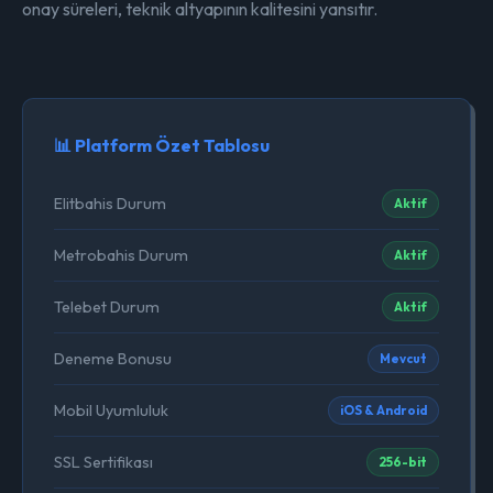
onay süreleri, teknik altyapının kalitesini yansıtır.
📊 Platform Özet Tablosu
Elitbahis Durum
Aktif
Metrobahis Durum
Aktif
Telebet Durum
Aktif
Deneme Bonusu
Mevcut
Mobil Uyumluluk
iOS & Android
SSL Sertifikası
256-bit