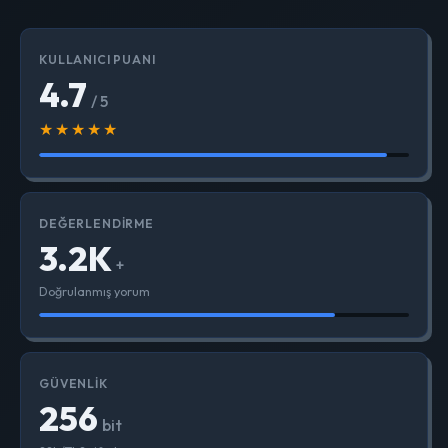
KULLANICI PUANI
4.7
/ 5
★★★★★
DEĞERLENDIRME
3.2K
+
Doğrulanmış yorum
GÜVENLIK
256
bit