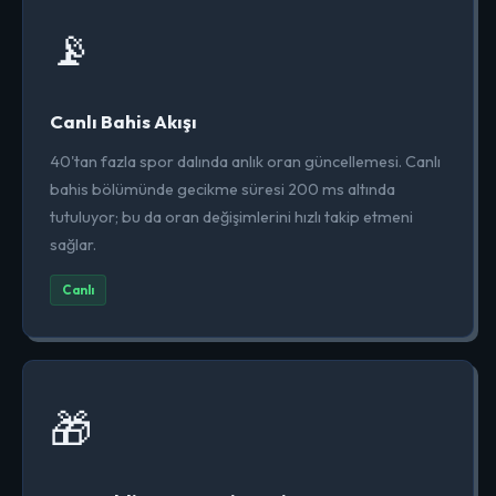
📡
Canlı Bahis Akışı
40'tan fazla spor dalında anlık oran güncellemesi. Canlı
bahis bölümünde gecikme süresi 200 ms altında
tutuluyor; bu da oran değişimlerini hızlı takip etmeni
sağlar.
Canlı
🎁