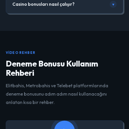
işlevli erişim sunar. Uygulama indirmek tercih
Casino bonusları nasıl çalışır?
▼
meselesidir; bazı kullanıcılar tarayıcı erişimini daha hızlı
buluyor.
Casino bonusları haftalık güncellenir. Yükleme bonusu,
nakit iade ve bedava çevirme seçenekleri en yaygın
türlerdir. Her bonusun ayrı çevrim şartı vardır; bunları
bonus sayfasında kontrol etmek önemlidir.
VIDEO REHBER
Deneme Bonusu Kullanım
Rehberi
Elitbahis, Metrobahis ve Telebet platformlarında
deneme bonusunu adım adım nasıl kullanacağını
anlatan kısa bir rehber.