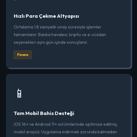
Hızlı Para Çekme Altyapısı
Ortalama 1.8 saniyelik onay süresiyle işlemler
tamamlanır. Banka havalesi, kripto ve e-cüzdan
seçenekleri aynı gün içinde sonuçlanır.
Finans
📱
Tam Mobil Bahis Desteği
iOS 16+ ve Android 11+ sürümlerinde optimize edilmiş
mobil arayüz. Uygulama indirmek zorunda kalmadan