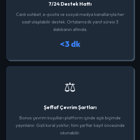
7/24 Destek Hattı
Canlı sohbet, e-posta ve sosyal medya kanallarıyla her
saat ulaşılabilir destek. Ortalama ilk yanıt süresi 3
dakikanın altında.
<3 dk
⚖️
Şeffaf Çevrim Şartları
Bonus çevrim koşulları platform içinde açık biçimde
yayınlanır. Gizli kural yoktur; tüm şartlar kayıt öncesinde
okunabilir.