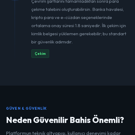
Çevrim şartlarını tamamladıktan sonra para
çekme talebini oluşturabilirsin. Banka havalesi,
kripto para ve e-cüzdan seçeneklerinde
ortalama onay süresi 1.8 saniyedir. İlk çekim için
kimlik belgesi yüklemen gerekebilir; bu standart
bir güvenlik adımıdır.
Çekim
GÜVEN & GÜVENLIK
Neden Güvenilir Bahis Önemli?
Platformun teknik altyapısı, kullanıcı deneyimi kadar