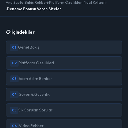
Ana Sayfa
Bahis Rehberi
Platform Özellikleri
Nasıl Kullanılır
Deneme Bonusu Veren Siteler
📋 İçindekiler
Genel Bakış
01
Platform Özellikleri
02
Adım Adım Rehber
03
Güven & Güvenlik
04
Sık Sorulan Sorular
05
Video Rehber
06