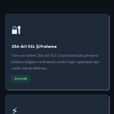
🔐
256-bit SSL Şifreleme
Tüm veri iletimi 256-bit TLS 1.3 protokolüyle şifrelenir.
Kullanıcı bilgileri ve finansal veriler hiçbir aşamada açık
metin olarak iletilmez.
Güvenlik
⚡