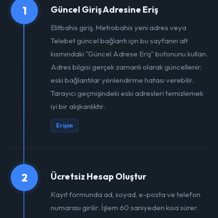
Güncel Giriş Adresine Eriş
1
Elitbahis giriş, Metrobahis yeni adres veya
Telebet güncel bağlantı için bu sayfanın alt
kısmındaki "Güncel Adrese Eriş" butonunu kullan.
Adres bilgisi gerçek zamanlı olarak güncellenir;
eski bağlantılar yönlendirme hatası verebilir.
Tarayıcı geçmişindeki eski adresleri temizlemek
iyi bir alışkanlıktır.
Erişim
Ücretsiz Hesap Oluştur
2
Kayıt formunda ad, soyad, e-posta ve telefon
numarası girilir. İşlem 60 saniyeden kısa sürer.