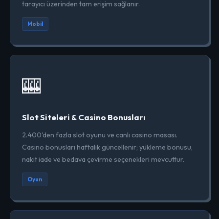
tarayıcı üzerinden tam erişim sağlanır.
Mobil
🎰
Slot Siteleri & Casino Bonusları
2.400'den fazla slot oyunu ve canlı casino masası.
Casino bonusları haftalık güncellenir; yükleme bonusu,
nakit iade ve bedava çevirme seçenekleri mevcuttur.
Oyun