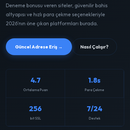
Deneme bonusu veren siteler, güvenilir bahis
altyapısı ve hızlı para çekme seçenekleriyle
2026'nın öne çıkan platformları burada.
Güncel Adrese Eriş →
Nasıl Çalışır?
4.7
1.8s
Ortalama Puan
Para Çekme
256
7/24
bit SSL
Destek