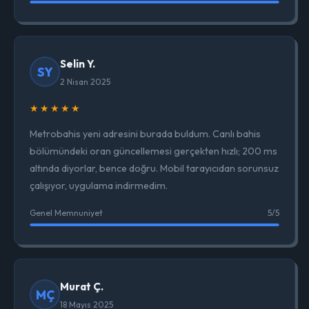
Selin Y.
SY
2 Nisan 2025
★★★★★
Metrobahis yeni adresini burada buldum. Canlı bahis
bölümündeki oran güncellemesi gerçekten hızlı; 200 ms
altında diyorlar, bence doğru. Mobil tarayıcıdan sorunsuz
çalışıyor, uygulama indirmedim.
Genel Memnuniyet
5/5
Murat Ç.
MÇ
18 Mayıs 2025