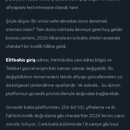
altyapısını test etmesine olanak tanır.
Şöyle düşün: Bir ürünü satın almadan önce denemek
istemez misin? Tam da bu noktada devreye giren hoş geldin
bonusu sistemi, 2026 itibarıyla en iyi bahis siteleri arasında
standart bir özellik hâline geldi.
Elitbahis giriş
adresi, Metrobahis yeni adres bilgisi ve
Telebet güncel erişim linki zaman zaman değişebilir. Bu
değişikliklerin temel nedeni teknik altyapı güncellemeleri ya
da bölgesel yönlendirme ayarlarıdır. Ve aslında... bu durum
platformun güvenlik protokolleriyle doğrudan bağlantılıdır.
Güvenilir bahis platformları, 256-bit SSL şifreleme ve iki
faktörlü kimlik doğrulama gibi standartları 2024'ten bu yana
zorunlu tutuyor. Canlı bahis bölümünde 1.8 saniye gibi kısa