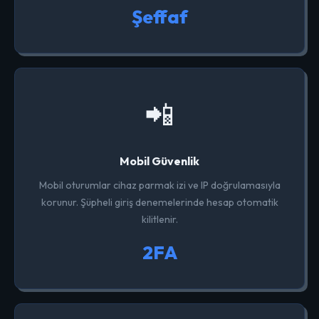
Şeffaf
📲
Mobil Güvenlik
Mobil oturumlar cihaz parmak izi ve IP doğrulamasıyla
korunur. Şüpheli giriş denemelerinde hesap otomatik
kilitlenir.
2FA