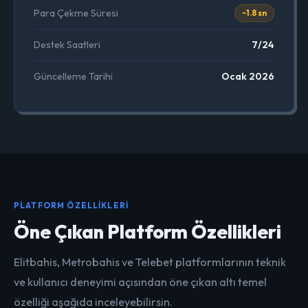
Para Çekme Süresi
~1.8 sn
Destek Saatleri
7/24
Güncelleme Tarihi
Ocak 2026
PLATFORM ÖZELLIKLERI
Öne Çıkan Platform Özellikleri
Elitbahis, Metrobahis ve Telebet platformlarının teknik
ve kullanıcı deneyimi açısından öne çıkan altı temel
özelliği aşağıda inceleyebilirsin.