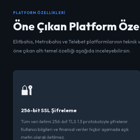
PLATFORM ÖZELLIKLERI
Öne Çıkan Platform Özel
Elitbahis, Metrobahis ve Telebet platformlarının teknik 
öne çıkan altı temel özelliği aşağıda inceleyebilirsin.
🔐
256-bit SSL Şifreleme
Tüm veri iletimi 256-bit TLS 1.3 protokolüyle şifrelenir.
Kullanıcı bilgileri ve finansal veriler hiçbir aşamada açık
metin olarak iletilmez.