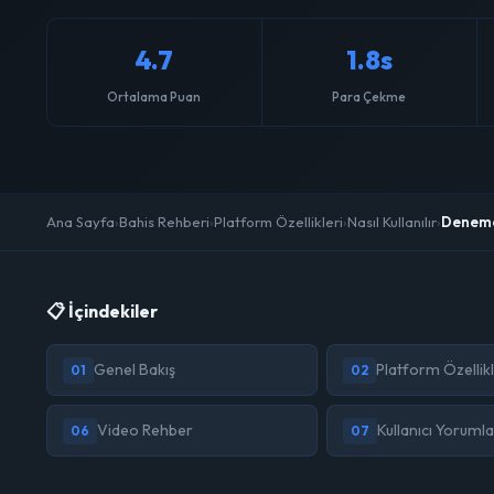
4.7
1.8s
Ortalama Puan
Para Çekme
Ana Sayfa
Bahis Rehberi
Platform Özellikleri
Nasıl Kullanılır
Deneme
📋 İçindekiler
Genel Bakış
Platform Özellikl
01
02
Video Rehber
Kullanıcı Yorumla
06
07