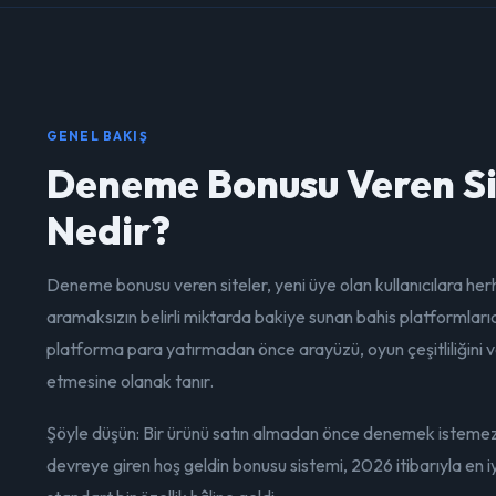
GENEL BAKIŞ
Deneme Bonusu Veren Si
Nedir?
Deneme bonusu veren siteler, yeni üye olan kullanıcılara herh
aramaksızın belirli miktarda bakiye sunan bahis platformlarıdır
platforma para yatırmadan önce arayüzü, oyun çeşitliliğini v
etmesine olanak tanır.
Şöyle düşün: Bir ürünü satın almadan önce denemek isteme
devreye giren hoş geldin bonusu sistemi, 2026 itibarıyla en iy