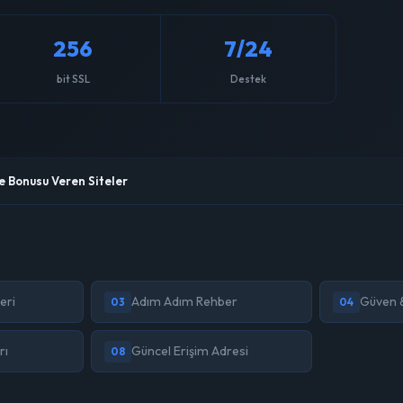
256
7/24
bit SSL
Destek
 Bonusu Veren Siteler
eri
Adım Adım Rehber
Güven &
03
04
rı
Güncel Erişim Adresi
08