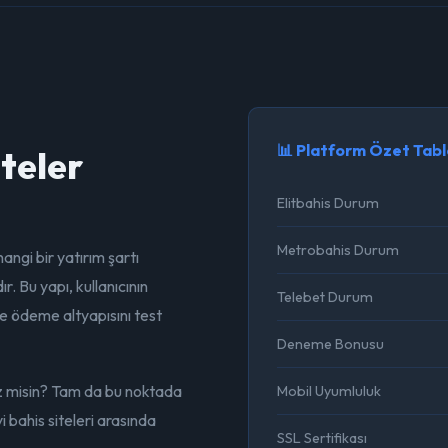
📊 Platform Özet Tab
teler
Elitbahis Durum
Metrobahis Durum
angi bir yatırım şartı
. Bu yapı, kullanıcının
Telebet Durum
e ödeme altyapısını test
Deneme Bonusu
z misin? Tam da bu noktada
Mobil Uyumluluk
i bahis siteleri arasında
SSL Sertifikası