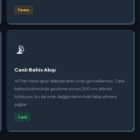
Finans
📡
Canlı Bahis Akışı
40'tan fazla spor dalında anlık oran güncellemesi. Canlı
bahis bölümünde gecikme süresi 200 ms altında
tutuluyor; bu da oran değişimlerini hızlı takip etmeni
sağlar.
Canlı