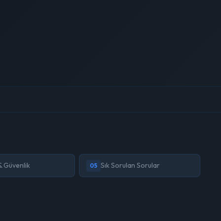
 Güvenlik
Sık Sorulan Sorular
05