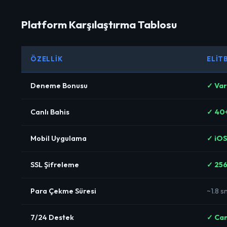
Platform Karşılaştırma Tablosu
ÖZELLIK
ELIT
Deneme Bonusu
✓ Var
Canlı Bahis
✓ 40
Mobil Uygulama
✓ iOS
SSL Şifreleme
✓ 256
Para Çekme Süresi
~1.8 s
7/24 Destek
✓ Can