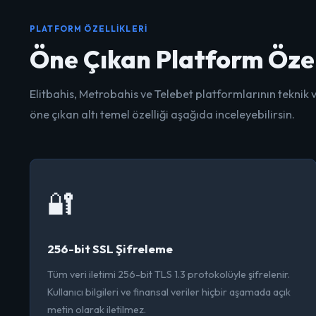
PLATFORM ÖZELLIKLERI
Öne Çıkan Platform Özel
Elitbahis, Metrobahis ve Telebet platformlarının teknik 
öne çıkan altı temel özelliği aşağıda inceleyebilirsin.
🔐
256-bit SSL Şifreleme
Tüm veri iletimi 256-bit TLS 1.3 protokolüyle şifrelenir.
Kullanıcı bilgileri ve finansal veriler hiçbir aşamada açık
metin olarak iletilmez.