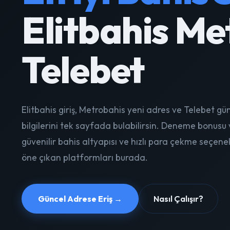
Elitbahis Me
Telebet
Elitbahis giriş, Metrobahis yeni adres ve Telebet gü
bilgilerini tek sayfada bulabilirsin. Deneme bonusu v
güvenilir bahis altyapısı ve hızlı para çekme seçene
öne çıkan platformları burada.
Güncel Adrese Eriş →
Nasıl Çalışır?