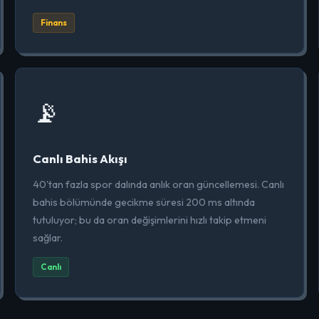
Finans
📡
Canlı Bahis Akışı
40'tan fazla spor dalında anlık oran güncellemesi. Canlı
bahis bölümünde gecikme süresi 200 ms altında
tutuluyor; bu da oran değişimlerini hızlı takip etmeni
sağlar.
Canlı