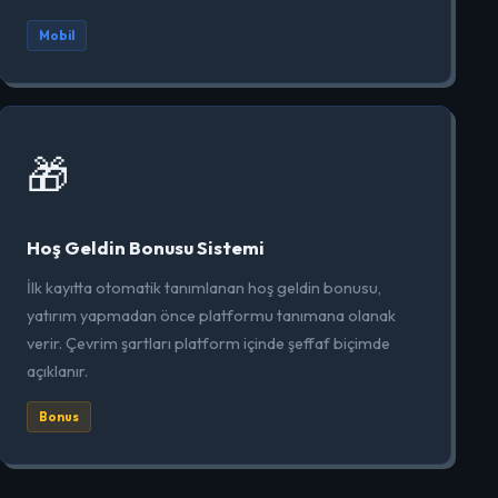
Mobil
🎁
Hoş Geldin Bonusu Sistemi
İlk kayıtta otomatik tanımlanan hoş geldin bonusu,
yatırım yapmadan önce platformu tanımana olanak
verir. Çevrim şartları platform içinde şeffaf biçimde
açıklanır.
Bonus