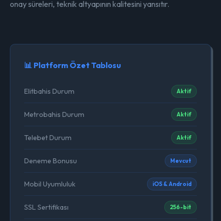
onay süreleri, teknik altyapının kalitesini yansıtır.
📊 Platform Özet Tablosu
Elitbahis Durum
Aktif
Metrobahis Durum
Aktif
Telebet Durum
Aktif
Deneme Bonusu
Mevcut
Mobil Uyumluluk
iOS & Android
SSL Sertifikası
256-bit