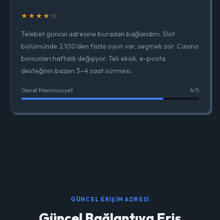
★★★★☆
Telebet güncel adresine buradan bağlandım. Slot
bölümünde 2.100'den fazla oyun var, seçmek zor. Casino
bonusları haftalık değişiyor. Tek eksik, e-posta
desteğinin bazen 3–4 saat sürmesi.
Genel Memnuniyet
4/5
GÜNCEL ERIŞIM ADRESI
Güncel Bağlantıya Eriş