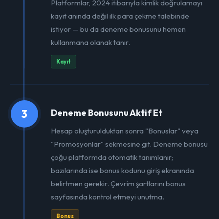
Platformlar, 2024 itibarıyla kimlik doğrulamayı
kayıt anında değil ilk para çekme talebinde
istiyor — bu da deneme bonusunu hemen
kullanmana olanak tanır.
Kayıt
Deneme Bonusunu Aktif Et
3
Hesap oluşturulduktan sonra "Bonuslar" veya
"Promosyonlar" sekmesine git. Deneme bonusu
çoğu platformda otomatik tanımlanır;
bazılarında ise bonus kodunu giriş ekranında
belirtmen gerekir. Çevrim şartlarını bonus
sayfasında kontrol etmeyi unutma.
Bonus