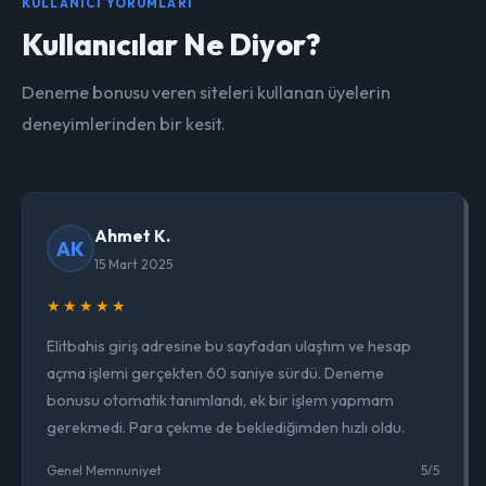
KULLANICI YORUMLARI
Kullanıcılar Ne Diyor?
Deneme bonusu veren siteleri kullanan üyelerin
deneyimlerinden bir kesit.
Ahmet K.
AK
15 Mart 2025
★★★★★
Elitbahis giriş adresine bu sayfadan ulaştım ve hesap
açma işlemi gerçekten 60 saniye sürdü. Deneme
bonusu otomatik tanımlandı, ek bir işlem yapmam
gerekmedi. Para çekme de beklediğimden hızlı oldu.
Genel Memnuniyet
5/5