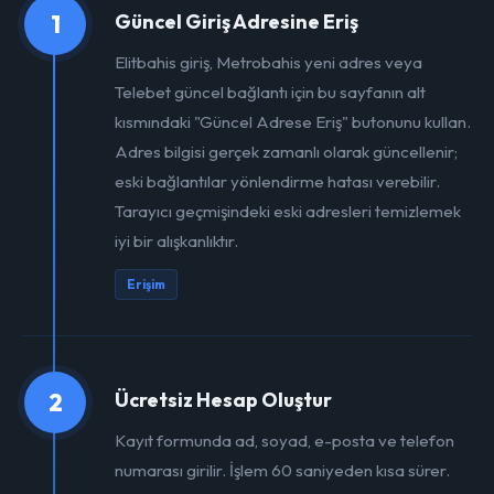
Güncel Giriş Adresine Eriş
1
Elitbahis giriş, Metrobahis yeni adres veya
Telebet güncel bağlantı için bu sayfanın alt
kısmındaki "Güncel Adrese Eriş" butonunu kullan.
Adres bilgisi gerçek zamanlı olarak güncellenir;
eski bağlantılar yönlendirme hatası verebilir.
Tarayıcı geçmişindeki eski adresleri temizlemek
iyi bir alışkanlıktır.
Erişim
Ücretsiz Hesap Oluştur
2
Kayıt formunda ad, soyad, e-posta ve telefon
numarası girilir. İşlem 60 saniyeden kısa sürer.