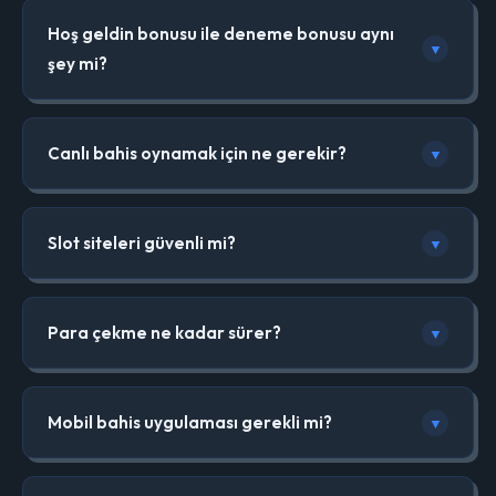
güncellenir. Sayfayı yer imlerine ekleyerek her zaman
Hoş geldin bonusu ile deneme bonusu aynı
▼
doğru adrese ulaşabilirsin.
şey mi?
Hoş geldin bonusu genellikle ilk yatırımın belirli bir
yüzdesi olarak verilir. Deneme bonusu ise yatırım şartı
Canlı bahis oynamak için ne gerekir?
▼
olmaksızın tanımlanan bakiyedir. İkisi farklı
mekanizmalar olmakla birlikte bazı platformlar her
Kayıtlı bir hesap ve minimum bakiye yeterlidir. Canlı
ikisini birlikte sunar.
bahis bölümünde 40'tan fazla spor dalında anlık oran
Slot siteleri güvenli mi?
▼
takibi yapılabilir. Stabil bir internet bağlantısı, 200 ms
altında gecikme için önerilir.
256-bit SSL şifreleme kullanan ve şeffaf RTP oranları
yayınlayan slot siteleri teknik açıdan güvenlidir. RTP oranı
Para çekme ne kadar sürer?
▼
%94 altında olan oyunları tercih etmemek genel bir
kullanıcı tercihi.
Ortalama onay süresi 1.8 saniyedir. Banka havalesi
işlemlerinde bankanın kendi işlem süresi eklenir; bu 1–3 iş
Mobil bahis uygulaması gerekli mi?
▼
günü olabilir. Kripto ve e-cüzdan ödemeleri genellikle
aynı gün tamamlanır.
Hayır. Tüm platformlar mobil tarayıcı üzerinden tam