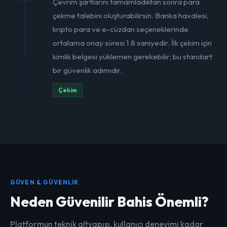
Çevrim şartlarını tamamladıktan sonra para
çekme talebini oluşturabilirsin. Banka havalesi,
kripto para ve e-cüzdan seçeneklerinde
ortalama onay süresi 1.8 saniyedir. İlk çekim için
kimlik belgesi yüklemen gerekebilir; bu standart
bir güvenlik adımıdır.
Çekim
GÜVEN & GÜVENLIK
Neden Güvenilir Bahis Önemli?
Platformun teknik altyapısı, kullanıcı deneyimi kadar