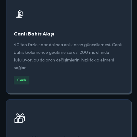
📡
Canlı Bahis Akışı
40'tan fazla spor dalında anlık oran güncellemesi. Canlı
bahis bölümünde gecikme süresi 200 ms altında
tutuluyor; bu da oran değişimlerini hızlı takip etmeni
sağlar.
Canlı
🎁