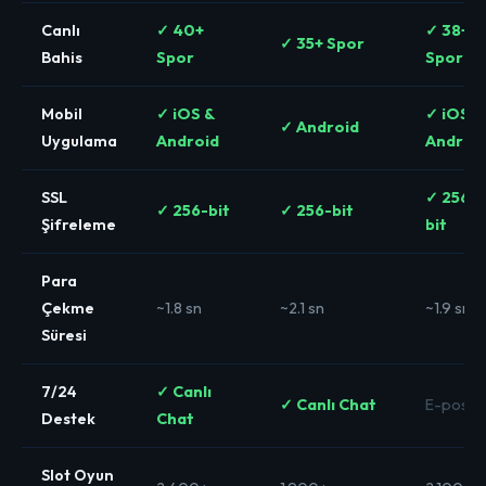
Canlı
✓ 40+
✓ 38+
✓ 35+ Spor
Bahis
Spor
Spor
Mobil
✓ iOS &
✓ iOS &
✓ Android
Uygulama
Android
Androi
SSL
✓ 256-
✓ 256-bit
✓ 256-bit
Şifreleme
bit
Para
Çekme
~1.8 sn
~2.1 sn
~1.9 sn
Süresi
7/24
✓ Canlı
✓ Canlı Chat
E-posta
Destek
Chat
Slot Oyun