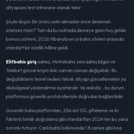
altyapısını test etmesine olanak tanır.
Şöyle düşün: Bir ürünü satın almadan önce denemek
istemez misin? Tam da bu noktada devreye giren hoş geldin
bonusu sistemi, 2026 itibarıyla en iyi bahis siteleri arasında
standart bir özellik hâline geldi.
Elitbahis giriş
adresi, Metrobahis yeni adres bilgisi ve
Telebet güncel erişim linki zaman zaman değişebilir. Bu
değişikliklerin temel nedeni teknik altyapı güncellemeleri ya
da bölgesel yönlendirme ayarlarıdır. Ve aslında... bu durum
platformun güvenlik protokolleriyle doğrudan bağlantılıdır.
Güvenilir bahis platformları, 256-bit SSL şifreleme ve iki
faktörlü kimlik doğrulama gibi standartları 2024'ten bu yana
zorunlu tutuyor. Canlı bahis bölümünde 1.8 saniye gibi kısa