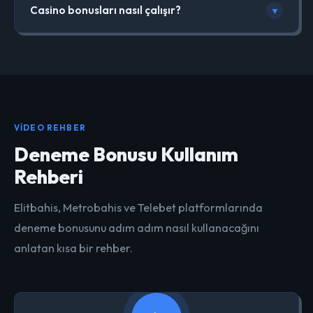
işlevli erişim sunar. Uygulama indirmek tercih
Casino bonusları nasıl çalışır?
▼
meselesidir; bazı kullanıcılar tarayıcı erişimini daha hızlı
buluyor.
Casino bonusları haftalık güncellenir. Yükleme bonusu,
nakit iade ve bedava çevirme seçenekleri en yaygın
türlerdir. Her bonusun ayrı çevrim şartı vardır; bunları
bonus sayfasında kontrol etmek önemlidir.
VIDEO REHBER
Deneme Bonusu Kullanım
Rehberi
Elitbahis, Metrobahis ve Telebet platformlarında
deneme bonusunu adım adım nasıl kullanacağını
anlatan kısa bir rehber.