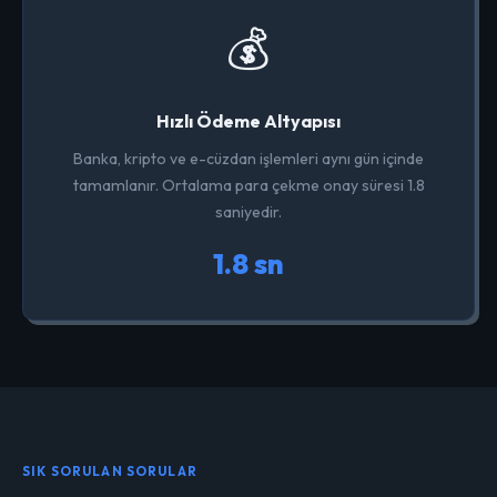
💰
Hızlı Ödeme Altyapısı
Banka, kripto ve e-cüzdan işlemleri aynı gün içinde
tamamlanır. Ortalama para çekme onay süresi 1.8
saniyedir.
1.8 sn
SIK SORULAN SORULAR