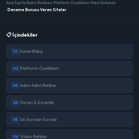
Ana Sayfa
Bahis Rehberi
Platform Özellikleri
Nasıl Kullanılır
Deneme Bonusu Veren Siteler
📋 İçindekiler
Genel Bakış
01
Platform Özellikleri
02
Adım Adım Rehber
03
Güven & Güvenlik
04
Sık Sorulan Sorular
05
Video Rehber
06