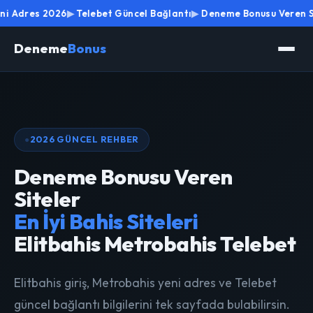
es 2026
Telebet Güncel Bağlantı
Deneme Bonusu Veren Siteler
Deneme
Bonus
2026 GÜNCEL REHBER
Deneme Bonusu Veren
Siteler
En İyi Bahis Siteleri
Elitbahis Metrobahis Telebet
Elitbahis giriş, Metrobahis yeni adres ve Telebet
güncel bağlantı bilgilerini tek sayfada bulabilirsin.