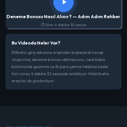
Deneme Bonusu Nasıl Alınır? — Adım Adım Rehber
⏱ Süre: 4 dakika 32 saniye
Bu Videoda Neler Var?
Elitbahis giriş adresine erişimden başlayarak hesap
oluşturma, deneme bonusu aktivasyonu, canlı bahis
bölümünde gezinme ve ilk para çekme talebine kadar
tüm süreç 4 dakika 32 saniyede anlatılıyor. Mobil bahis
arayüzü de gösteriliyor.