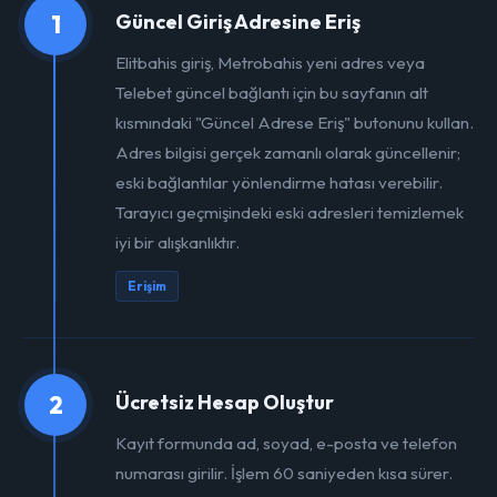
Güncel Giriş Adresine Eriş
1
Elitbahis giriş, Metrobahis yeni adres veya
Telebet güncel bağlantı için bu sayfanın alt
kısmındaki "Güncel Adrese Eriş" butonunu kullan.
Adres bilgisi gerçek zamanlı olarak güncellenir;
eski bağlantılar yönlendirme hatası verebilir.
Tarayıcı geçmişindeki eski adresleri temizlemek
iyi bir alışkanlıktır.
Erişim
Ücretsiz Hesap Oluştur
2
Kayıt formunda ad, soyad, e-posta ve telefon
numarası girilir. İşlem 60 saniyeden kısa sürer.