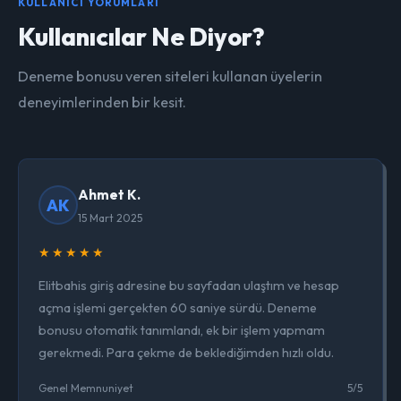
KULLANICI YORUMLARI
Kullanıcılar Ne Diyor?
Deneme bonusu veren siteleri kullanan üyelerin
deneyimlerinden bir kesit.
Ahmet K.
AK
15 Mart 2025
★★★★★
Elitbahis giriş adresine bu sayfadan ulaştım ve hesap
açma işlemi gerçekten 60 saniye sürdü. Deneme
bonusu otomatik tanımlandı, ek bir işlem yapmam
gerekmedi. Para çekme de beklediğimden hızlı oldu.
Genel Memnuniyet
5/5