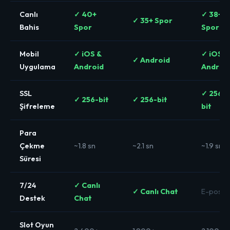
Canlı
✓ 40+
✓ 38+
✓ 35+ Spor
Bahis
Spor
Spor
Mobil
✓ iOS &
✓ iOS &
✓ Android
Uygulama
Android
Androi
SSL
✓ 256-
✓ 256-bit
✓ 256-bit
Şifreleme
bit
Para
Çekme
~1.8 sn
~2.1 sn
~1.9 sn
Süresi
7/24
✓ Canlı
✓ Canlı Chat
E-posta
Destek
Chat
Slot Oyun