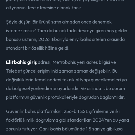
altyapısını test etmesine olanak tanır.
Şöyle düşün: Bir ürünü satın almadan önce denemek
istemez misin? Tam da bu noktada devreye giren hoş geldin
bonusu sistemi, 2026 itibarıyla en iyi bahis siteleri arasında
standart bir özellik hâline geldi.
Elitbahis giriş
adresi, Metrobahis yeni adres bilgisi ve
Telebet güncel erişim linki zaman zaman değişebilir. Bu
değişikliklerin temel nedeni teknik altyapı güncellemeleri ya
da bölgesel yönlendirme ayarlarıdır. Ve aslında... bu durum
platformun güvenlik protokolleriyle doğrudan bağlantılıdır.
Güvenilir bahis platformları, 256-bit SSL şifreleme ve iki
faktörlü kimlik doğrulama gibi standartları 2024'ten bu yana
zorunlu tutuyor. Canlı bahis bölümünde 1.8 saniye gibi kısa