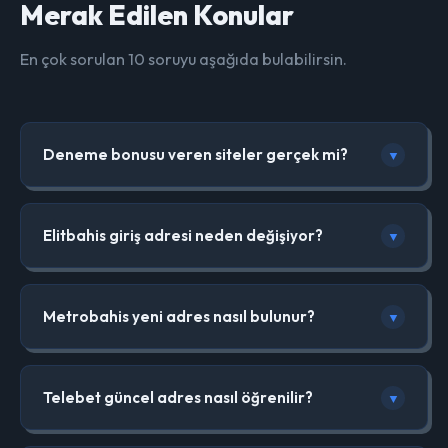
Merak Edilen Konular
En çok sorulan 10 soruyu aşağıda bulabilirsin.
Deneme bonusu veren siteler gerçek mi?
▼
Evet. Deneme bonusu sistemi, platformların yeni
kullanıcıları tanımak için uyguladığı teknik bir teşvik
Elitbahis giriş adresi neden değişiyor?
▼
mekanizmasıdır. Gerçek bakiye olarak tanımlanır; çevrim
şartlarını tamamladıktan sonra para çekme talebine
Adres değişiklikleri teknik altyapı güncellemeleri veya
açılır.
bölgesel yönlendirme ayarlarından kaynaklanır. Bu
Metrobahis yeni adres nasıl bulunur?
▼
sayfadaki "Güncel Adrese Eriş" butonu her zaman aktif
bağlantıyı gösterir.
Bu sayfanın "Güncel Adres" bölümündeki bağlantı
Metrobahis yeni adresine yönlendirir. Arama
Telebet güncel adres nasıl öğrenilir?
▼
motorlarında arama yapmak yerine doğrudan bu
sayfayı kullanman daha güvenlidir.
Telebet güncel erişim bilgisi bu sayfada düzenli olarak