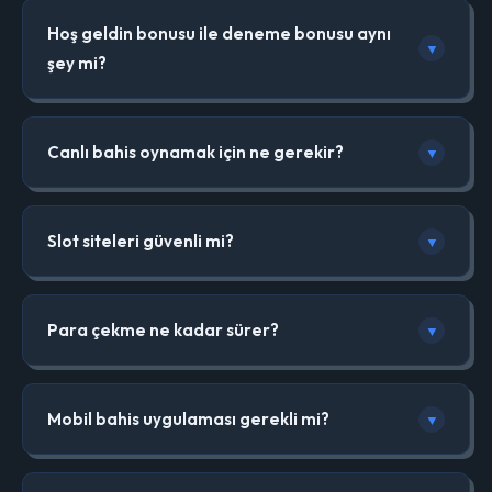
güncellenir. Sayfayı yer imlerine ekleyerek her zaman
Hoş geldin bonusu ile deneme bonusu aynı
▼
doğru adrese ulaşabilirsin.
şey mi?
Hoş geldin bonusu genellikle ilk yatırımın belirli bir
yüzdesi olarak verilir. Deneme bonusu ise yatırım şartı
Canlı bahis oynamak için ne gerekir?
▼
olmaksızın tanımlanan bakiyedir. İkisi farklı
mekanizmalar olmakla birlikte bazı platformlar her
Kayıtlı bir hesap ve minimum bakiye yeterlidir. Canlı
ikisini birlikte sunar.
bahis bölümünde 40'tan fazla spor dalında anlık oran
Slot siteleri güvenli mi?
▼
takibi yapılabilir. Stabil bir internet bağlantısı, 200 ms
altında gecikme için önerilir.
256-bit SSL şifreleme kullanan ve şeffaf RTP oranları
yayınlayan slot siteleri teknik açıdan güvenlidir. RTP oranı
Para çekme ne kadar sürer?
▼
%94 altında olan oyunları tercih etmemek genel bir
kullanıcı tercihi.
Ortalama onay süresi 1.8 saniyedir. Banka havalesi
işlemlerinde bankanın kendi işlem süresi eklenir; bu 1–3 iş
Mobil bahis uygulaması gerekli mi?
▼
günü olabilir. Kripto ve e-cüzdan ödemeleri genellikle
aynı gün tamamlanır.
Hayır. Tüm platformlar mobil tarayıcı üzerinden tam