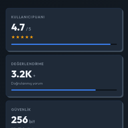
KULLANICI PUANI
4.7
/ 5
★★★★★
DEĞERLENDIRME
3.2K
+
Doğrulanmış yorum
GÜVENLIK
256
bit