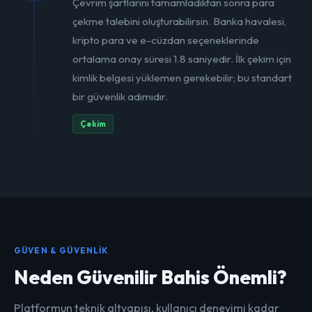
Çevrim şartlarını tamamladıktan sonra para
çekme talebini oluşturabilirsin. Banka havalesi,
kripto para ve e-cüzdan seçeneklerinde
ortalama onay süresi 1.8 saniyedir. İlk çekim için
kimlik belgesi yüklemen gerekebilir; bu standart
bir güvenlik adımıdır.
Çekim
GÜVEN & GÜVENLIK
Neden Güvenilir Bahis Önemli?
Platformun teknik altyapısı, kullanıcı deneyimi kadar