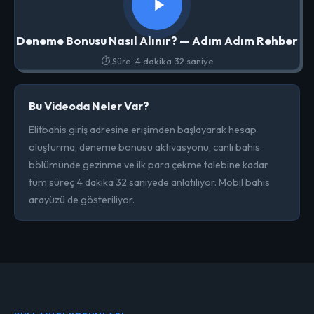
Deneme Bonusu Nasıl Alınır? — Adım Adım Rehber
⏱ Süre: 4 dakika 32 saniye
Bu Videoda Neler Var?
Elitbahis giriş adresine erişimden başlayarak hesap
oluşturma, deneme bonusu aktivasyonu, canlı bahis
bölümünde gezinme ve ilk para çekme talebine kadar
tüm süreç 4 dakika 32 saniyede anlatılıyor. Mobil bahis
arayüzü de gösteriliyor.