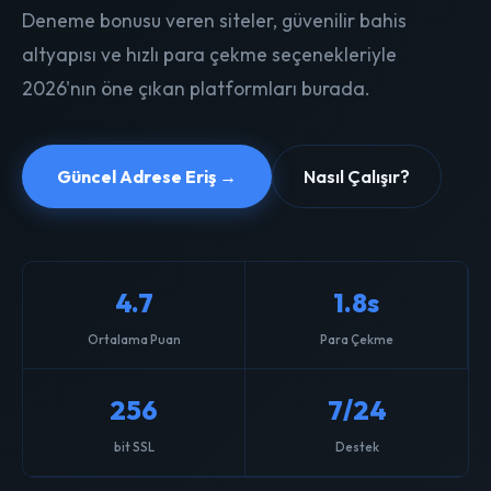
Deneme bonusu veren siteler, güvenilir bahis
altyapısı ve hızlı para çekme seçenekleriyle
2026'nın öne çıkan platformları burada.
Güncel Adrese Eriş →
Nasıl Çalışır?
4.7
1.8s
Ortalama Puan
Para Çekme
256
7/24
bit SSL
Destek