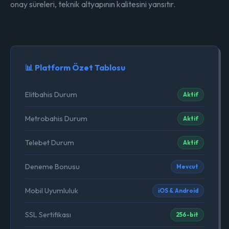
onay süreleri, teknik altyapının kalitesini yansıtır.
📊 Platform Özet Tablosu
Elitbahis Durum
Aktif
Metrobahis Durum
Aktif
Telebet Durum
Aktif
Deneme Bonusu
Mevcut
Mobil Uyumluluk
iOS & Android
SSL Sertifikası
256-bit