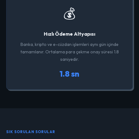
💰
Hızlı Ödeme Altyapısı
Banka, kripto ve e-cüzdan işlemleri aynı gün içinde
tamamlanır. Ortalama para çekme onay süresi 1.8
saniyedir.
1.8 sn
SIK SORULAN SORULAR