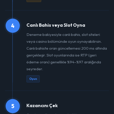
Canlı Bahis veya Slot Oyna
4
Deneme bakiyesiyle canlı bahis, slot siteleri
veya casino bölümünde oyun oynayabilirsin.
Canlı bahiste oran güncellemesi 200 ms altında
gerçekleşir. Slot oyunlarında ise RTP (geri
ödeme oranı) genellikle %94–%97 aralığında
seyreder.
Oyun
Kazancını Çek
5