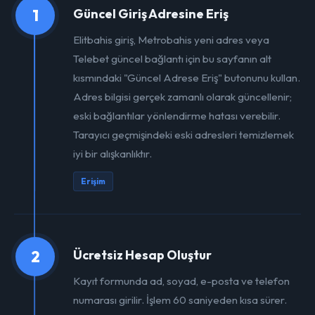
Güncel Giriş Adresine Eriş
1
Elitbahis giriş, Metrobahis yeni adres veya
Telebet güncel bağlantı için bu sayfanın alt
kısmındaki "Güncel Adrese Eriş" butonunu kullan.
Adres bilgisi gerçek zamanlı olarak güncellenir;
eski bağlantılar yönlendirme hatası verebilir.
Tarayıcı geçmişindeki eski adresleri temizlemek
iyi bir alışkanlıktır.
Erişim
Ücretsiz Hesap Oluştur
2
Kayıt formunda ad, soyad, e-posta ve telefon
numarası girilir. İşlem 60 saniyeden kısa sürer.