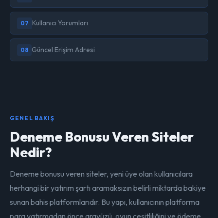
Kullanıcı Yorumları
07
Güncel Erişim Adresi
08
GENEL BAKIŞ
Deneme Bonusu Veren Siteler
Nedir?
Deneme bonusu veren siteler, yeni üye olan kullanıcılara
herhangi bir yatırım şartı aramaksızın belirli miktarda bakiye
sunan bahis platformlarıdır. Bu yapı, kullanıcının platforma
para yatırmadan önce arayüzü, oyun çeşitliliğini ve ödeme