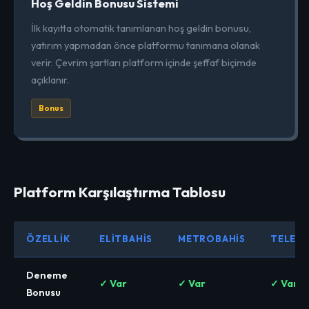
Hoş Geldin Bonusu Sistemi
İlk kayıtta otomatik tanımlanan hoş geldin bonusu,
yatırım yapmadan önce platformu tanımana olanak
verir. Çevrim şartları platform içinde şeffaf biçimde
açıklanır.
Bonus
Platform Karşılaştırma Tablosu
ÖZELLIK
ELITBAHIS
METROBAHIS
TELEB
Deneme
✓ Var
✓ Var
✓ Var
Bonusu