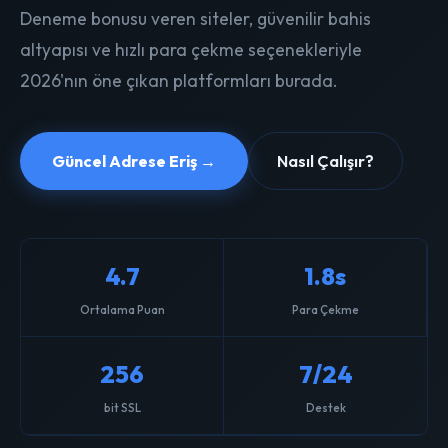
Deneme bonusu veren siteler, güvenilir bahis
altyapısı ve hızlı para çekme seçenekleriyle
2026'nın öne çıkan platformları burada.
Güncel Adrese Eriş →
Nasıl Çalışır?
4.7
1.8s
Ortalama Puan
Para Çekme
256
7/24
bit SSL
Destek