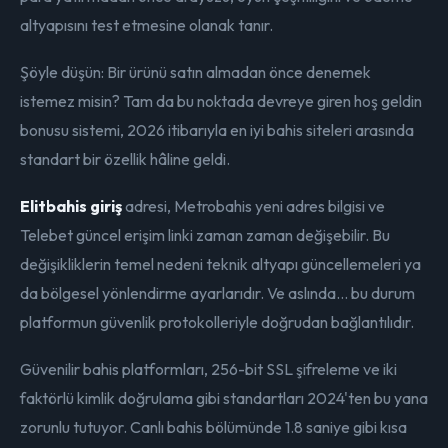
altyapısını test etmesine olanak tanır.
Şöyle düşün: Bir ürünü satın almadan önce denemek
istemez misin? Tam da bu noktada devreye giren hoş geldin
bonusu sistemi, 2026 itibarıyla en iyi bahis siteleri arasında
standart bir özellik hâline geldi.
Elitbahis giriş
adresi, Metrobahis yeni adres bilgisi ve
Telebet güncel erişim linki zaman zaman değişebilir. Bu
değişikliklerin temel nedeni teknik altyapı güncellemeleri ya
da bölgesel yönlendirme ayarlarıdır. Ve aslında... bu durum
platformun güvenlik protokolleriyle doğrudan bağlantılıdır.
Güvenilir bahis platformları, 256-bit SSL şifreleme ve iki
faktörlü kimlik doğrulama gibi standartları 2024'ten bu yana
zorunlu tutuyor. Canlı bahis bölümünde 1.8 saniye gibi kısa