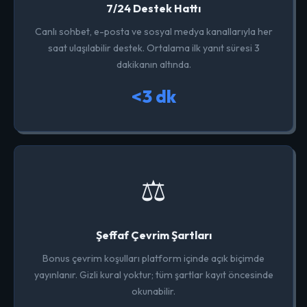
7/24 Destek Hattı
Canlı sohbet, e-posta ve sosyal medya kanallarıyla her
saat ulaşılabilir destek. Ortalama ilk yanıt süresi 3
dakikanın altında.
<3 dk
⚖️
Şeffaf Çevrim Şartları
Bonus çevrim koşulları platform içinde açık biçimde
yayınlanır. Gizli kural yoktur; tüm şartlar kayıt öncesinde
okunabilir.