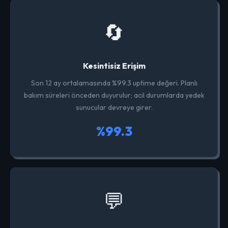
🔄
Kesintisiz Erişim
Son 12 ay ortalamasında %99.3 uptime değeri. Planlı
bakım süreleri önceden duyurulur; acil durumlarda yedek
sunucular devreye girer.
%99.3
💬