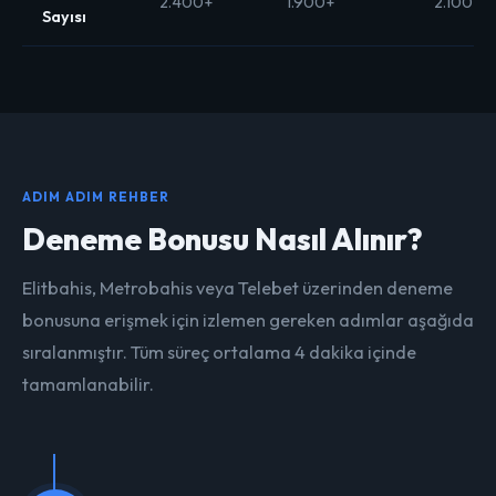
2.400+
1.900+
2.100+
Sayısı
ADIM ADIM REHBER
Deneme Bonusu Nasıl Alınır?
Elitbahis, Metrobahis veya Telebet üzerinden deneme
bonusuna erişmek için izlemen gereken adımlar aşağıda
sıralanmıştır. Tüm süreç ortalama 4 dakika içinde
tamamlanabilir.