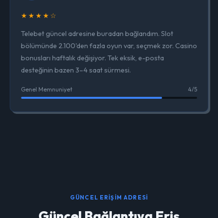
★★★★☆
Telebet güncel adresine buradan bağlandım. Slot
bölümünde 2.100'den fazla oyun var, seçmek zor. Casino
bonusları haftalık değişiyor. Tek eksik, e-posta
desteğinin bazen 3–4 saat sürmesi.
Genel Memnuniyet
4/5
GÜNCEL ERIŞIM ADRESI
Güncel Bağlantıya Eriş