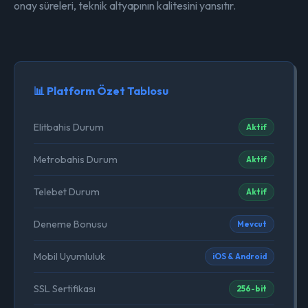
onay süreleri, teknik altyapının kalitesini yansıtır.
📊 Platform Özet Tablosu
Elitbahis Durum
Aktif
Metrobahis Durum
Aktif
Telebet Durum
Aktif
Deneme Bonusu
Mevcut
Mobil Uyumluluk
iOS & Android
SSL Sertifikası
256-bit