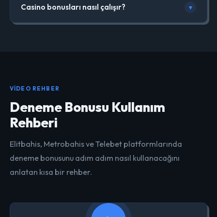
işlevli erişim sunar. Uygulama indirmek tercih
Casino bonusları nasıl çalışır?
▼
meselesidir; bazı kullanıcılar tarayıcı erişimini daha hızlı
buluyor.
Casino bonusları haftalık güncellenir. Yükleme bonusu,
nakit iade ve bedava çevirme seçenekleri en yaygın
türlerdir. Her bonusun ayrı çevrim şartı vardır; bunları
bonus sayfasında kontrol etmek önemlidir.
VIDEO REHBER
Deneme Bonusu Kullanım
Rehberi
Elitbahis, Metrobahis ve Telebet platformlarında
deneme bonusunu adım adım nasıl kullanacağını
anlatan kısa bir rehber.