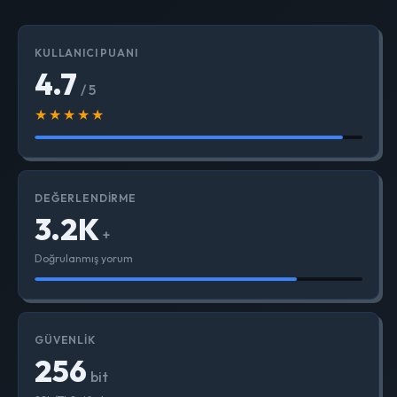
KULLANICI PUANI
4.7
/ 5
★★★★★
DEĞERLENDIRME
3.2K
+
Doğrulanmış yorum
GÜVENLIK
256
bit