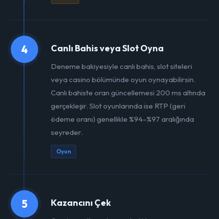
Canlı Bahis veya Slot Oyna
4
Deneme bakiyesiyle canlı bahis, slot siteleri
veya casino bölümünde oyun oynayabilirsin.
Canlı bahiste oran güncellemesi 200 ms altında
gerçekleşir. Slot oyunlarında ise RTP (geri
ödeme oranı) genellikle %94–%97 aralığında
seyreder.
Oyun
Kazancını Çek
5