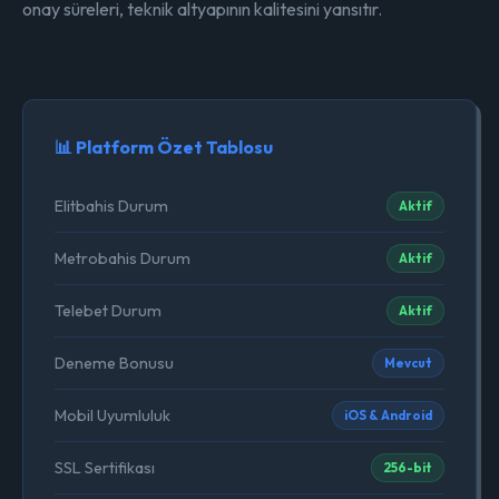
onay süreleri, teknik altyapının kalitesini yansıtır.
📊 Platform Özet Tablosu
Elitbahis Durum
Aktif
Metrobahis Durum
Aktif
Telebet Durum
Aktif
Deneme Bonusu
Mevcut
Mobil Uyumluluk
iOS & Android
SSL Sertifikası
256-bit