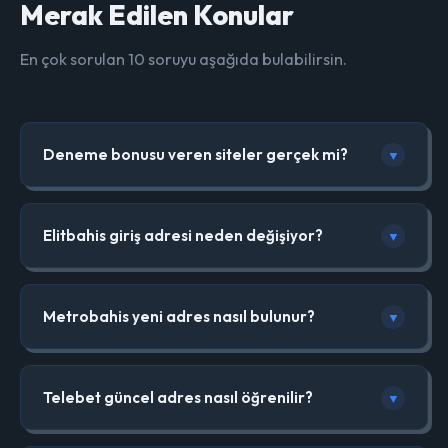
Merak Edilen Konular
En çok sorulan 10 soruyu aşağıda bulabilirsin.
Deneme bonusu veren siteler gerçek mi?
▼
Evet. Deneme bonusu sistemi, platformların yeni
kullanıcıları tanımak için uyguladığı teknik bir teşvik
Elitbahis giriş adresi neden değişiyor?
▼
mekanizmasıdır. Gerçek bakiye olarak tanımlanır; çevrim
şartlarını tamamladıktan sonra para çekme talebine
Adres değişiklikleri teknik altyapı güncellemeleri veya
açılır.
bölgesel yönlendirme ayarlarından kaynaklanır. Bu
Metrobahis yeni adres nasıl bulunur?
▼
sayfadaki "Güncel Adrese Eriş" butonu her zaman aktif
bağlantıyı gösterir.
Bu sayfanın "Güncel Adres" bölümündeki bağlantı
Metrobahis yeni adresine yönlendirir. Arama
Telebet güncel adres nasıl öğrenilir?
▼
motorlarında arama yapmak yerine doğrudan bu
sayfayı kullanman daha güvenlidir.
Telebet güncel erişim bilgisi bu sayfada düzenli olarak