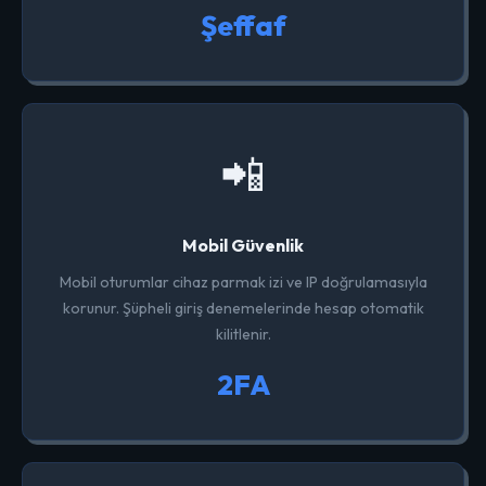
Şeffaf
📲
Mobil Güvenlik
Mobil oturumlar cihaz parmak izi ve IP doğrulamasıyla
korunur. Şüpheli giriş denemelerinde hesap otomatik
kilitlenir.
2FA