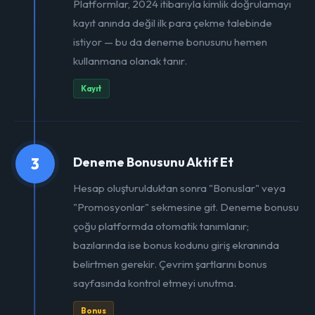
Platformlar, 2024 itibarıyla kimlik doğrulamayı
kayıt anında değil ilk para çekme talebinde
istiyor — bu da deneme bonusunu hemen
kullanmana olanak tanır.
Kayıt
Deneme Bonusunu Aktif Et
3
Hesap oluşturulduktan sonra "Bonuslar" veya
"Promosyonlar" sekmesine git. Deneme bonusu
çoğu platformda otomatik tanımlanır;
bazılarında ise bonus kodunu giriş ekranında
belirtmen gerekir. Çevrim şartlarını bonus
sayfasında kontrol etmeyi unutma.
Bonus