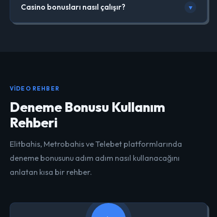
işlevli erişim sunar. Uygulama indirmek tercih
Casino bonusları nasıl çalışır?
▼
meselesidir; bazı kullanıcılar tarayıcı erişimini daha hızlı
buluyor.
Casino bonusları haftalık güncellenir. Yükleme bonusu,
nakit iade ve bedava çevirme seçenekleri en yaygın
türlerdir. Her bonusun ayrı çevrim şartı vardır; bunları
bonus sayfasında kontrol etmek önemlidir.
VIDEO REHBER
Deneme Bonusu Kullanım
Rehberi
Elitbahis, Metrobahis ve Telebet platformlarında
deneme bonusunu adım adım nasıl kullanacağını
anlatan kısa bir rehber.