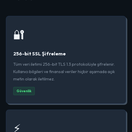
🔐
256-bit SSL Şifreleme
Tüm veri iletimi 256-bit TLS 1.3 protokolüyle şifrelenir.
Kullanıcı bilgileri ve finansal veriler hiçbir aşamada açık
metin olarak iletilmez.
Güvenlik
⚡