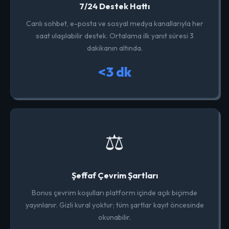
7/24 Destek Hattı
Canlı sohbet, e-posta ve sosyal medya kanallarıyla her
saat ulaşılabilir destek. Ortalama ilk yanıt süresi 3
dakikanın altında.
<3 dk
⚖️
Şeffaf Çevrim Şartları
Bonus çevrim koşulları platform içinde açık biçimde
yayınlanır. Gizli kural yoktur; tüm şartlar kayıt öncesinde
okunabilir.