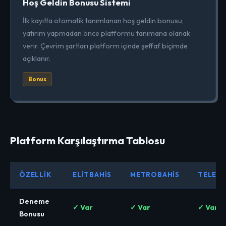
Hoş Geldin Bonusu Sistemi
İlk kayıtta otomatik tanımlanan hoş geldin bonusu,
yatırım yapmadan önce platformu tanımana olanak
verir. Çevrim şartları platform içinde şeffaf biçimde
açıklanır.
Bonus
Platform Karşılaştırma Tablosu
ÖZELLIK
ELITBAHIS
METROBAHIS
TELEB
Deneme
✓ Var
✓ Var
✓ Var
Bonusu