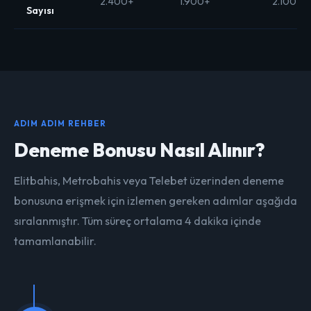
2.400+
1.900+
2.100+
Sayısı
ADIM ADIM REHBER
Deneme Bonusu Nasıl Alınır?
Elitbahis, Metrobahis veya Telebet üzerinden deneme
bonusuna erişmek için izlemen gereken adımlar aşağıda
sıralanmıştır. Tüm süreç ortalama 4 dakika içinde
tamamlanabilir.