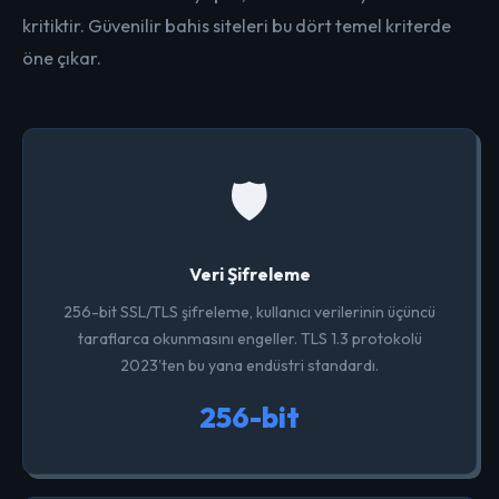
kritiktir. Güvenilir bahis siteleri bu dört temel kriterde
öne çıkar.
🛡️
Veri Şifreleme
256-bit SSL/TLS şifreleme, kullanıcı verilerinin üçüncü
taraflarca okunmasını engeller. TLS 1.3 protokolü
2023'ten bu yana endüstri standardı.
256-bit