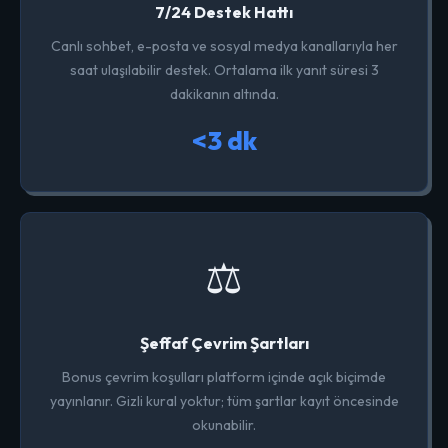
7/24 Destek Hattı
Canlı sohbet, e-posta ve sosyal medya kanallarıyla her
saat ulaşılabilir destek. Ortalama ilk yanıt süresi 3
dakikanın altında.
<3 dk
⚖️
Şeffaf Çevrim Şartları
Bonus çevrim koşulları platform içinde açık biçimde
yayınlanır. Gizli kural yoktur; tüm şartlar kayıt öncesinde
okunabilir.