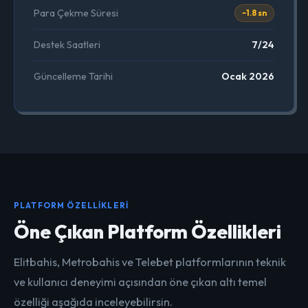
Para Çekme Süresi
~1.8 sn
Destek Saatleri
7/24
Güncelleme Tarihi
Ocak 2026
PLATFORM ÖZELLIKLERI
Öne Çıkan Platform Özellikleri
Elitbahis, Metrobahis ve Telebet platformlarının teknik
ve kullanıcı deneyimi açısından öne çıkan altı temel
özelliği aşağıda inceleyebilirsin.