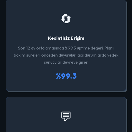
🔄
Kesintisiz Erişim
Son 12 ay ortalamasında %99.3 uptime değeri. Planlı
bakım süreleri önceden duyurulur; acil durumlarda yedek
sunucular devreye girer.
%99.3
💬