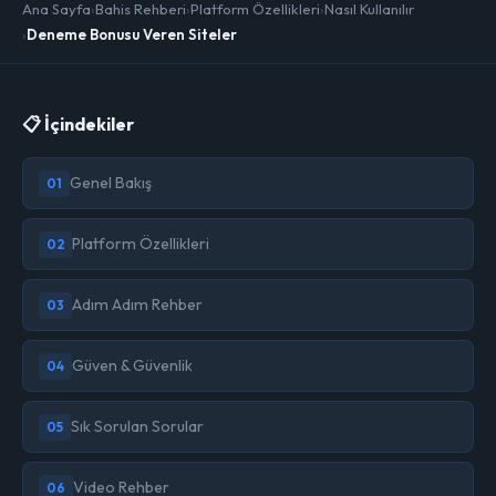
Ana Sayfa
Bahis Rehberi
Platform Özellikleri
Nasıl Kullanılır
Deneme Bonusu Veren Siteler
📋 İçindekiler
Genel Bakış
01
Platform Özellikleri
02
Adım Adım Rehber
03
Güven & Güvenlik
04
Sık Sorulan Sorular
05
Video Rehber
06