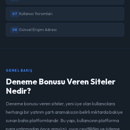
Kullanıcı Yorumları
07
Güncel Erişim Adresi
08
GENEL BAKIŞ
Deneme Bonusu Veren Siteler
Nedir?
Deneme bonusu veren siteler, yeni üye olan kullanıcılara
herhangi bir yatırım şartı aramaksızın belirli miktarda bakiye
sunan bahis platformlarıdır. Bu yapı, kullanıcının platforma
para yatırmadan önce arayüzü, oyun çeşitliliğini ve ödeme