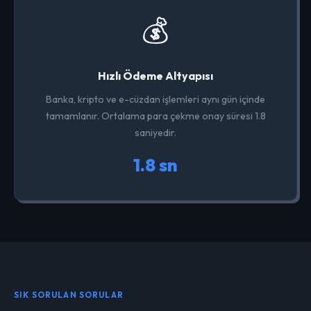
💰
Hızlı Ödeme Altyapısı
Banka, kripto ve e-cüzdan işlemleri aynı gün içinde
tamamlanır. Ortalama para çekme onay süresi 1.8
saniyedir.
1.8 sn
SIK SORULAN SORULAR