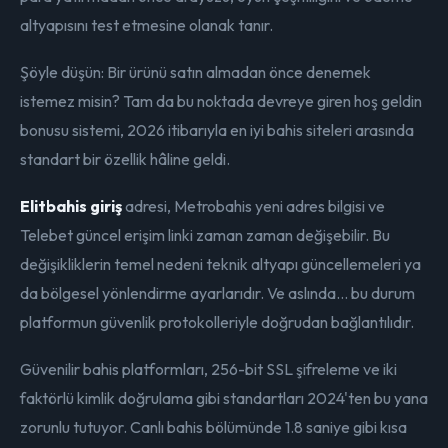
altyapısını test etmesine olanak tanır.
Şöyle düşün: Bir ürünü satın almadan önce denemek
istemez misin? Tam da bu noktada devreye giren hoş geldin
bonusu sistemi, 2026 itibarıyla en iyi bahis siteleri arasında
standart bir özellik hâline geldi.
Elitbahis giriş
adresi, Metrobahis yeni adres bilgisi ve
Telebet güncel erişim linki zaman zaman değişebilir. Bu
değişikliklerin temel nedeni teknik altyapı güncellemeleri ya
da bölgesel yönlendirme ayarlarıdır. Ve aslında... bu durum
platformun güvenlik protokolleriyle doğrudan bağlantılıdır.
Güvenilir bahis platformları, 256-bit SSL şifreleme ve iki
faktörlü kimlik doğrulama gibi standartları 2024'ten bu yana
zorunlu tutuyor. Canlı bahis bölümünde 1.8 saniye gibi kısa