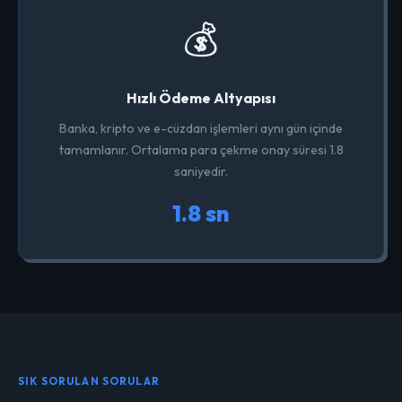
💰
Hızlı Ödeme Altyapısı
Banka, kripto ve e-cüzdan işlemleri aynı gün içinde
tamamlanır. Ortalama para çekme onay süresi 1.8
saniyedir.
1.8 sn
SIK SORULAN SORULAR