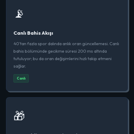
📡
Canlı Bahis Akışı
40'tan fazla spor dalında anlık oran güncellemesi. Canlı
bahis bölümünde gecikme süresi 200 ms altında
tutuluyor; bu da oran değişimlerini hızlı takip etmeni
sağlar.
Canlı
🎁