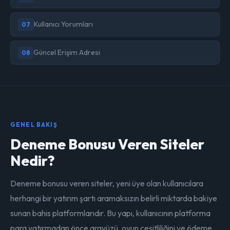
Kullanıcı Yorumları
07
Güncel Erişim Adresi
08
GENEL BAKIŞ
Deneme Bonusu Veren Siteler
Nedir?
Deneme bonusu veren siteler, yeni üye olan kullanıcılara
herhangi bir yatırım şartı aramaksızın belirli miktarda bakiye
sunan bahis platformlarıdır. Bu yapı, kullanıcının platforma
para yatırmadan önce arayüzü, oyun çeşitliliğini ve ödeme