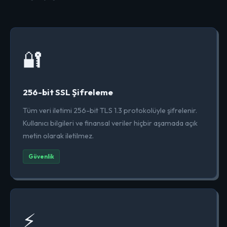
🔐
256-bit SSL Şifreleme
Tüm veri iletimi 256-bit TLS 1.3 protokolüyle şifrelenir.
Kullanıcı bilgileri ve finansal veriler hiçbir aşamada açık
metin olarak iletilmez.
Güvenlik
⚡