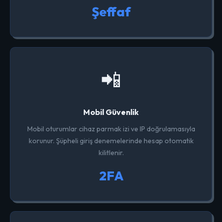
Şeffaf
📲
Mobil Güvenlik
Mobil oturumlar cihaz parmak izi ve IP doğrulamasıyla
korunur. Şüpheli giriş denemelerinde hesap otomatik
kilitlenir.
2FA