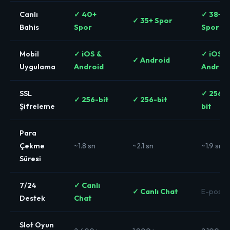
Canlı
✓ 40+
✓ 38+
✓ 35+ Spor
Bahis
Spor
Spor
Mobil
✓ iOS &
✓ iOS &
✓ Android
Uygulama
Android
Androi
SSL
✓ 256-
✓ 256-bit
✓ 256-bit
Şifreleme
bit
Para
Çekme
~1.8 sn
~2.1 sn
~1.9 sn
Süresi
7/24
✓ Canlı
✓ Canlı Chat
E-posta
Destek
Chat
Slot Oyun