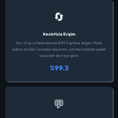
🔄
Kesintisiz Erişim
Son 12 ay ortalamasında %99.3 uptime değeri. Planlı
bakım süreleri önceden duyurulur; acil durumlarda yedek
sunucular devreye girer.
%99.3
💬