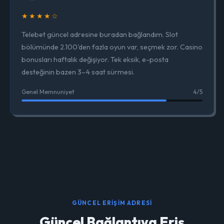
★★★★☆
Telebet güncel adresine buradan bağlandım. Slot
bölümünde 2.100'den fazla oyun var, seçmek zor. Casino
bonusları haftalık değişiyor. Tek eksik, e-posta
desteğinin bazen 3–4 saat sürmesi.
Genel Memnuniyet
4/5
GÜNCEL ERIŞIM ADRESI
Güncel Bağlantıya Eriş