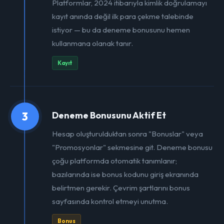
Platformlar, 2024 itibarıyla kimlik doğrulamayı
kayıt anında değil ilk para çekme talebinde
istiyor — bu da deneme bonusunu hemen
kullanmana olanak tanır.
Kayıt
Deneme Bonusunu Aktif Et
3
Hesap oluşturulduktan sonra "Bonuslar" veya
"Promosyonlar" sekmesine git. Deneme bonusu
çoğu platformda otomatik tanımlanır;
bazılarında ise bonus kodunu giriş ekranında
belirtmen gerekir. Çevrim şartlarını bonus
sayfasında kontrol etmeyi unutma.
Bonus