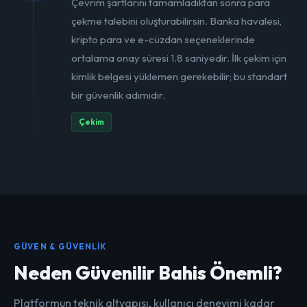
Çevrim şartlarını tamamladıktan sonra para
çekme talebini oluşturabilirsin. Banka havalesi,
kripto para ve e-cüzdan seçeneklerinde
ortalama onay süresi 1.8 saniyedir. İlk çekim için
kimlik belgesi yüklemen gerekebilir; bu standart
bir güvenlik adımıdır.
Çekim
GÜVEN & GÜVENLIK
Neden Güvenilir Bahis Önemli?
Platformun teknik altyapısı, kullanıcı deneyimi kadar