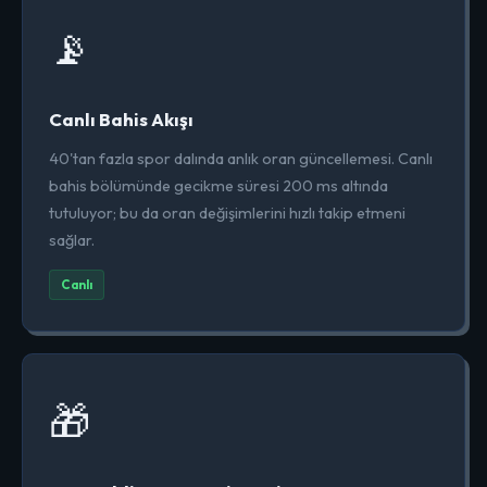
📡
Canlı Bahis Akışı
40'tan fazla spor dalında anlık oran güncellemesi. Canlı
bahis bölümünde gecikme süresi 200 ms altında
tutuluyor; bu da oran değişimlerini hızlı takip etmeni
sağlar.
Canlı
🎁