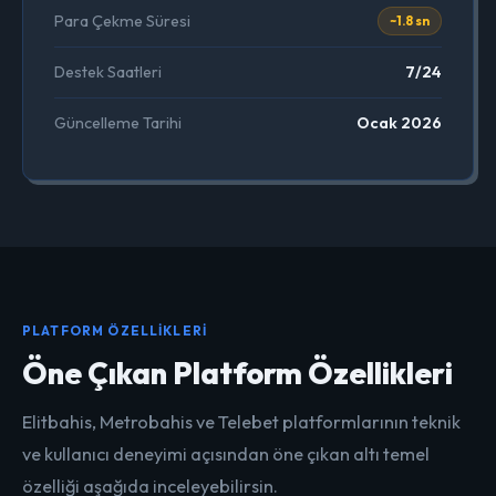
Para Çekme Süresi
~1.8 sn
Destek Saatleri
7/24
Güncelleme Tarihi
Ocak 2026
PLATFORM ÖZELLIKLERI
Öne Çıkan Platform Özellikleri
Elitbahis, Metrobahis ve Telebet platformlarının teknik
ve kullanıcı deneyimi açısından öne çıkan altı temel
özelliği aşağıda inceleyebilirsin.