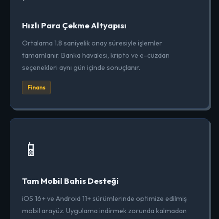
Hızlı Para Çekme Altyapısı
Ortalama 1.8 saniyelik onay süresiyle işlemler
tamamlanır. Banka havalesi, kripto ve e-cüzdan
seçenekleri aynı gün içinde sonuçlanır.
Finans
📱
Tam Mobil Bahis Desteği
iOS 16+ ve Android 11+ sürümlerinde optimize edilmiş
mobil arayüz. Uygulama indirmek zorunda kalmadan