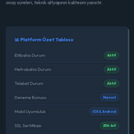
onay süreleri, teknik altyapının kalitesini yansıtır.
📊 Platform Özet Tablosu
Elitbahis Durum
Aktif
Metrobahis Durum
Aktif
Telebet Durum
Aktif
Deneme Bonusu
Mevcut
Mobil Uyumluluk
iOS & Android
SSL Sertifikası
256-bit