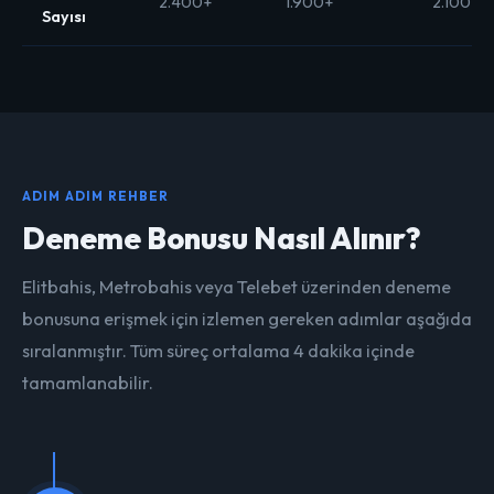
2.400+
1.900+
2.100+
Sayısı
ADIM ADIM REHBER
Deneme Bonusu Nasıl Alınır?
Elitbahis, Metrobahis veya Telebet üzerinden deneme
bonusuna erişmek için izlemen gereken adımlar aşağıda
sıralanmıştır. Tüm süreç ortalama 4 dakika içinde
tamamlanabilir.