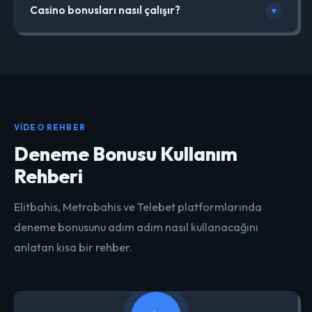
işlevli erişim sunar. Uygulama indirmek tercih
Casino bonusları nasıl çalışır?
▼
meselesidir; bazı kullanıcılar tarayıcı erişimini daha hızlı
buluyor.
Casino bonusları haftalık güncellenir. Yükleme bonusu,
nakit iade ve bedava çevirme seçenekleri en yaygın
türlerdir. Her bonusun ayrı çevrim şartı vardır; bunları
bonus sayfasında kontrol etmek önemlidir.
VIDEO REHBER
Deneme Bonusu Kullanım
Rehberi
Elitbahis, Metrobahis ve Telebet platformlarında
deneme bonusunu adım adım nasıl kullanacağını
anlatan kısa bir rehber.