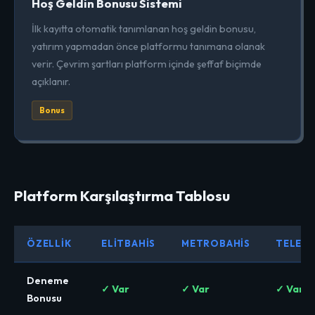
Hoş Geldin Bonusu Sistemi
İlk kayıtta otomatik tanımlanan hoş geldin bonusu,
yatırım yapmadan önce platformu tanımana olanak
verir. Çevrim şartları platform içinde şeffaf biçimde
açıklanır.
Bonus
Platform Karşılaştırma Tablosu
ÖZELLIK
ELITBAHIS
METROBAHIS
TELEB
Deneme
✓ Var
✓ Var
✓ Var
Bonusu