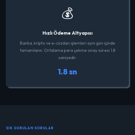
💰
Hızlı Ödeme Altyapısı
Banka, kripto ve e-cüzdan işlemleri aynı gün içinde
tamamlanır. Ortalama para çekme onay süresi 1.8
saniyedir.
1.8 sn
SIK SORULAN SORULAR