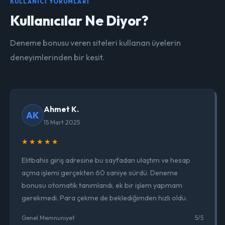
KULLANICI YORUMLARI
Kullanıcılar Ne Diyor?
Deneme bonusu veren siteleri kullanan üyelerin
deneyimlerinden bir kesit.
Ahmet K.
AK
15 Mart 2025
★★★★★
Elitbahis giriş adresine bu sayfadan ulaştım ve hesap
açma işlemi gerçekten 60 saniye sürdü. Deneme
bonusu otomatik tanımlandı, ek bir işlem yapmam
gerekmedi. Para çekme de beklediğimden hızlı oldu.
Genel Memnuniyet
5/5