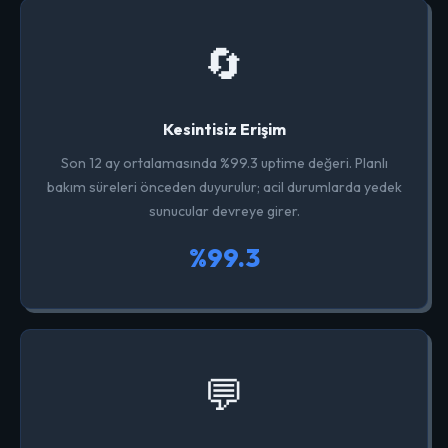
🔄
Kesintisiz Erişim
Son 12 ay ortalamasında %99.3 uptime değeri. Planlı
bakım süreleri önceden duyurulur; acil durumlarda yedek
sunucular devreye girer.
%99.3
💬