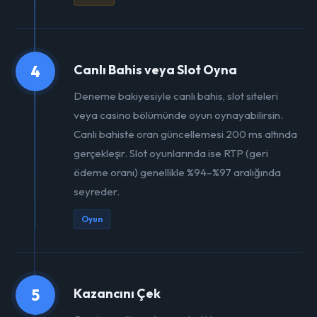
Canlı Bahis veya Slot Oyna
4
Deneme bakiyesiyle canlı bahis, slot siteleri
veya casino bölümünde oyun oynayabilirsin.
Canlı bahiste oran güncellemesi 200 ms altında
gerçekleşir. Slot oyunlarında ise RTP (geri
ödeme oranı) genellikle %94–%97 aralığında
seyreder.
Oyun
Kazancını Çek
5