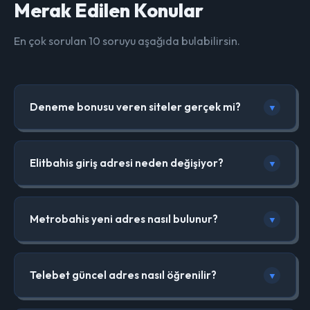
Merak Edilen Konular
En çok sorulan 10 soruyu aşağıda bulabilirsin.
Deneme bonusu veren siteler gerçek mi?
▼
Evet. Deneme bonusu sistemi, platformların yeni
kullanıcıları tanımak için uyguladığı teknik bir teşvik
Elitbahis giriş adresi neden değişiyor?
▼
mekanizmasıdır. Gerçek bakiye olarak tanımlanır; çevrim
şartlarını tamamladıktan sonra para çekme talebine
Adres değişiklikleri teknik altyapı güncellemeleri veya
açılır.
bölgesel yönlendirme ayarlarından kaynaklanır. Bu
Metrobahis yeni adres nasıl bulunur?
▼
sayfadaki "Güncel Adrese Eriş" butonu her zaman aktif
bağlantıyı gösterir.
Bu sayfanın "Güncel Adres" bölümündeki bağlantı
Metrobahis yeni adresine yönlendirir. Arama
Telebet güncel adres nasıl öğrenilir?
▼
motorlarında arama yapmak yerine doğrudan bu
sayfayı kullanman daha güvenlidir.
Telebet güncel erişim bilgisi bu sayfada düzenli olarak