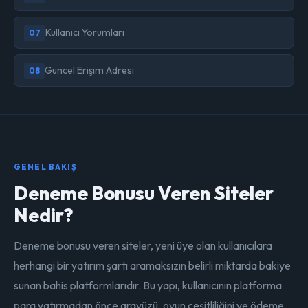
Kullanıcı Yorumları
07
Güncel Erişim Adresi
08
GENEL BAKIŞ
Deneme Bonusu Veren Siteler
Nedir?
Deneme bonusu veren siteler, yeni üye olan kullanıcılara
herhangi bir yatırım şartı aramaksızın belirli miktarda bakiye
sunan bahis platformlarıdır. Bu yapı, kullanıcının platforma
para yatırmadan önce arayüzü, oyun çeşitliliğini ve ödeme