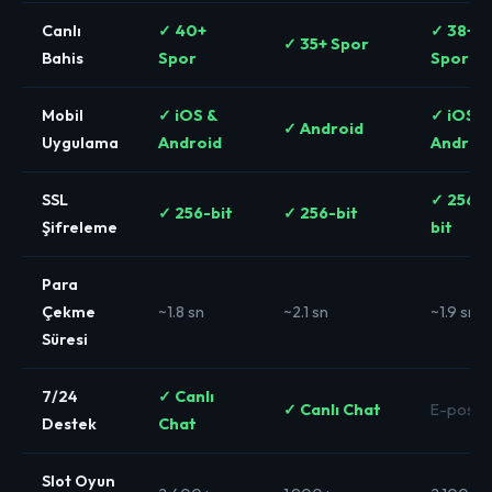
Canlı
✓ 40+
✓ 38+
✓ 35+ Spor
Bahis
Spor
Spor
Mobil
✓ iOS &
✓ iOS &
✓ Android
Uygulama
Android
Androi
SSL
✓ 256-
✓ 256-bit
✓ 256-bit
Şifreleme
bit
Para
Çekme
~1.8 sn
~2.1 sn
~1.9 sn
Süresi
7/24
✓ Canlı
✓ Canlı Chat
E-posta
Destek
Chat
Slot Oyun