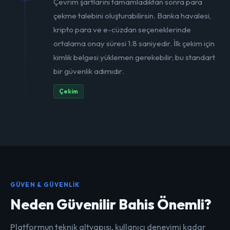
Çevrim şartlarını tamamladıktan sonra para
çekme talebini oluşturabilirsin. Banka havalesi,
kripto para ve e-cüzdan seçeneklerinde
ortalama onay süresi 1.8 saniyedir. İlk çekim için
kimlik belgesi yüklemen gerekebilir; bu standart
bir güvenlik adımıdır.
Çekim
GÜVEN & GÜVENLIK
Neden Güvenilir Bahis Önemli?
Platformun teknik altyapısı, kullanıcı deneyimi kadar