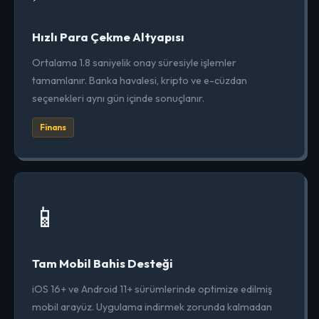
Hızlı Para Çekme Altyapısı
Ortalama 1.8 saniyelik onay süresiyle işlemler
tamamlanır. Banka havalesi, kripto ve e-cüzdan
seçenekleri aynı gün içinde sonuçlanır.
Finans
📱
Tam Mobil Bahis Desteği
iOS 16+ ve Android 11+ sürümlerinde optimize edilmiş
mobil arayüz. Uygulama indirmek zorunda kalmadan