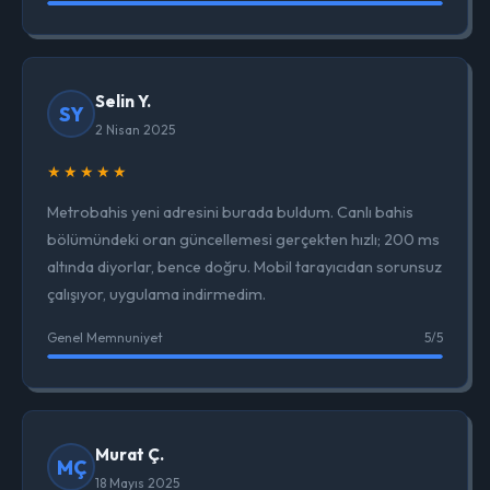
Selin Y.
SY
2 Nisan 2025
★★★★★
Metrobahis yeni adresini burada buldum. Canlı bahis
bölümündeki oran güncellemesi gerçekten hızlı; 200 ms
altında diyorlar, bence doğru. Mobil tarayıcıdan sorunsuz
çalışıyor, uygulama indirmedim.
Genel Memnuniyet
5/5
Murat Ç.
MÇ
18 Mayıs 2025