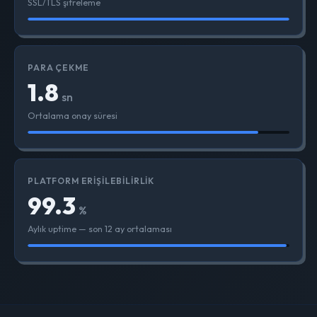
SSL/TLS şifreleme
PARA ÇEKME
1.8
sn
Ortalama onay süresi
PLATFORM ERIŞILEBILIRLIK
99.3
%
Aylık uptime — son 12 ay ortalaması