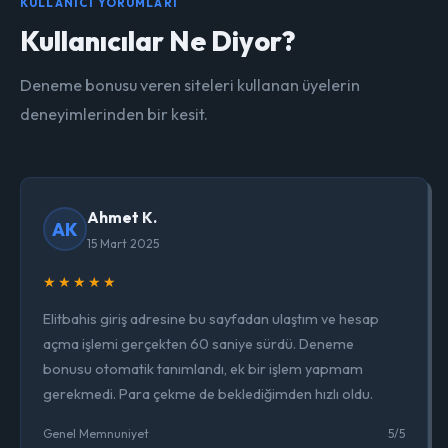
KULLANICI YORUMLARI
Kullanıcılar Ne Diyor?
Deneme bonusu veren siteleri kullanan üyelerin
deneyimlerinden bir kesit.
Ahmet K.
AK
15 Mart 2025
★★★★★
Elitbahis giriş adresine bu sayfadan ulaştım ve hesap
açma işlemi gerçekten 60 saniye sürdü. Deneme
bonusu otomatik tanımlandı, ek bir işlem yapmam
gerekmedi. Para çekme de beklediğimden hızlı oldu.
Genel Memnuniyet
5/5