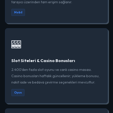
tarayıcı üzerinden tam erişim sağlanır.
Mobil
🎰
Slot Siteleri & Casino Bonusları
2.400'den fazla slot oyunu ve canlı casino masası.
Casino bonusları haftalık güncellenir; yükleme bonusu,
nakit iade ve bedava çevirme seçenekleri mevcuttur.
Oyun