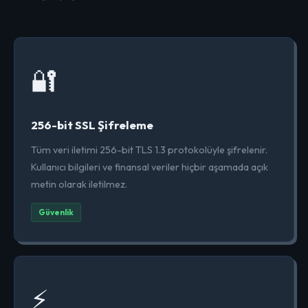
🔐
256-bit SSL Şifreleme
Tüm veri iletimi 256-bit TLS 1.3 protokolüyle şifrelenir.
Kullanıcı bilgileri ve finansal veriler hiçbir aşamada açık
metin olarak iletilmez.
Güvenlik
⚡