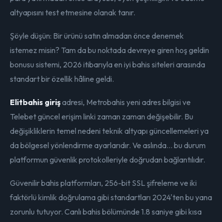
altyapısını test etmesine olanak tanır.
Şöyle düşün: Bir ürünü satın almadan önce denemek
istemez misin? Tam da bu noktada devreye giren hoş geldin
bonusu sistemi, 2026 itibarıyla en iyi bahis siteleri arasında
standart bir özellik hâline geldi.
Elitbahis giriş
adresi, Metrobahis yeni adres bilgisi ve
Telebet güncel erişim linki zaman zaman değişebilir. Bu
değişikliklerin temel nedeni teknik altyapı güncellemeleri ya
da bölgesel yönlendirme ayarlarıdır. Ve aslında... bu durum
platformun güvenlik protokolleriyle doğrudan bağlantılıdır.
Güvenilir bahis platformları, 256-bit SSL şifreleme ve iki
faktörlü kimlik doğrulama gibi standartları 2024'ten bu yana
zorunlu tutuyor. Canlı bahis bölümünde 1.8 saniye gibi kısa