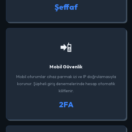
Şeffaf
📲
Mobil Güvenlik
Mobil oturumlar cihaz parmak izi ve IP doğrulamasıyla
korunur. Şüpheli giriş denemelerinde hesap otomatik
kilitlenir.
2FA