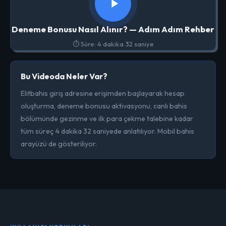
Deneme Bonusu Nasıl Alınır? — Adım Adım Rehber
⏱ Süre: 4 dakika 32 saniye
Bu Videoda Neler Var?
Elitbahis giriş adresine erişimden başlayarak hesap
oluşturma, deneme bonusu aktivasyonu, canlı bahis
bölümünde gezinme ve ilk para çekme talebine kadar
tüm süreç 4 dakika 32 saniyede anlatılıyor. Mobil bahis
arayüzü de gösteriliyor.