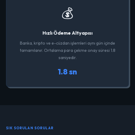
💰
Hızlı Ödeme Altyapısı
Banka, kripto ve e-cüzdan işlemleri aynı gün içinde
tamamlanır. Ortalama para çekme onay süresi 1.8
saniyedir.
1.8 sn
SIK SORULAN SORULAR