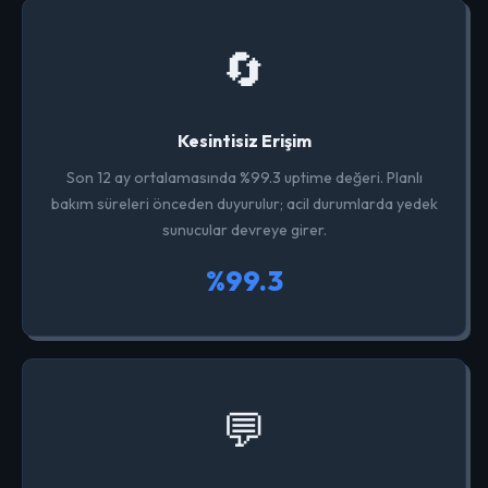
🔄
Kesintisiz Erişim
Son 12 ay ortalamasında %99.3 uptime değeri. Planlı
bakım süreleri önceden duyurulur; acil durumlarda yedek
sunucular devreye girer.
%99.3
💬