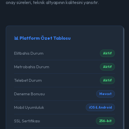
onay süreleri, teknik altyapının kalitesini yansıtır.
📊 Platform Özet Tablosu
Elitbahis Durum
Aktif
Metrobahis Durum
Aktif
Telebet Durum
Aktif
Deneme Bonusu
Mevcut
Mobil Uyumluluk
iOS & Android
SSL Sertifikası
256-bit