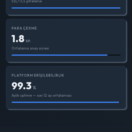
SSL/TLS şifreleme
PARA ÇEKME
1.8
sn
Ortalama onay süresi
PLATFORM ERIŞILEBILIRLIK
99.3
%
Aylık uptime — son 12 ay ortalaması