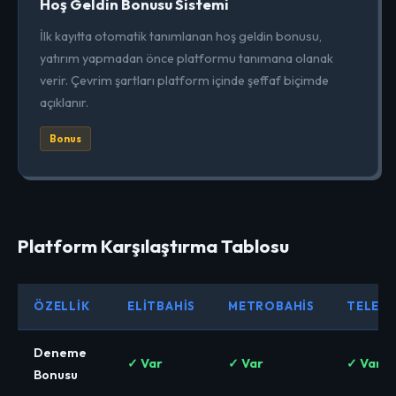
Hoş Geldin Bonusu Sistemi
İlk kayıtta otomatik tanımlanan hoş geldin bonusu,
yatırım yapmadan önce platformu tanımana olanak
verir. Çevrim şartları platform içinde şeffaf biçimde
açıklanır.
Bonus
Platform Karşılaştırma Tablosu
ÖZELLIK
ELITBAHIS
METROBAHIS
TELEB
Deneme
✓ Var
✓ Var
✓ Var
Bonusu