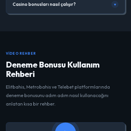
işlevli erişim sunar. Uygulama indirmek tercih
Casino bonusları nasıl çalışır?
▼
meselesidir; bazı kullanıcılar tarayıcı erişimini daha hızlı
buluyor.
Casino bonusları haftalık güncellenir. Yükleme bonusu,
nakit iade ve bedava çevirme seçenekleri en yaygın
türlerdir. Her bonusun ayrı çevrim şartı vardır; bunları
bonus sayfasında kontrol etmek önemlidir.
VIDEO REHBER
Deneme Bonusu Kullanım
Rehberi
Elitbahis, Metrobahis ve Telebet platformlarında
deneme bonusunu adım adım nasıl kullanacağını
anlatan kısa bir rehber.