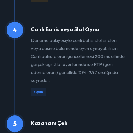
Canlı Bahis veya Slot Oyna
4
Deneme bakiyesiyle canlı bahis, slot siteleri
veya casino bölümünde oyun oynayabilirsin.
Canlı bahiste oran güncellemesi 200 ms altında
gerçekleşir. Slot oyunlarında ise RTP (geri
ödeme oranı) genellikle %94–%97 aralığında
seyreder.
Oyun
Kazancını Çek
5