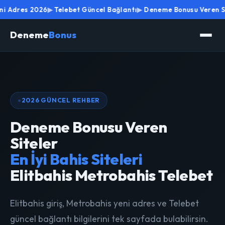
es 2026
Telebet Güncel Bağlantı
Deneme Bonusu Veren Siteler
Deneme
Bonus
2026 GÜNCEL REHBER
Deneme Bonusu Veren
Siteler
En İyi Bahis Siteleri
Elitbahis Metrobahis Telebet
Elitbahis giriş, Metrobahis yeni adres ve Telebet
güncel bağlantı bilgilerini tek sayfada bulabilirsin.