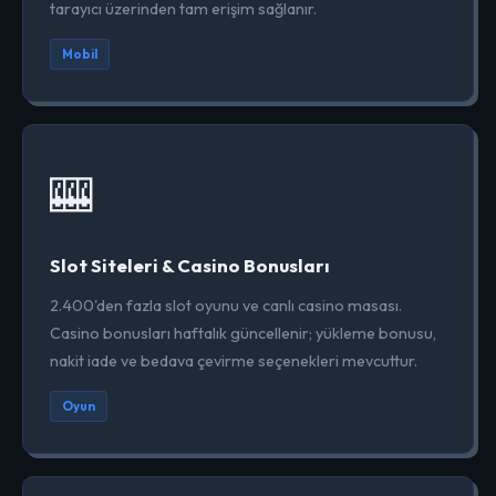
tarayıcı üzerinden tam erişim sağlanır.
Mobil
🎰
Slot Siteleri & Casino Bonusları
2.400'den fazla slot oyunu ve canlı casino masası.
Casino bonusları haftalık güncellenir; yükleme bonusu,
nakit iade ve bedava çevirme seçenekleri mevcuttur.
Oyun