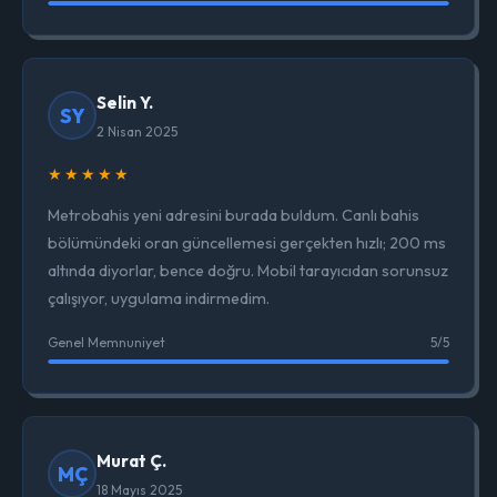
Selin Y.
SY
2 Nisan 2025
★★★★★
Metrobahis yeni adresini burada buldum. Canlı bahis
bölümündeki oran güncellemesi gerçekten hızlı; 200 ms
altında diyorlar, bence doğru. Mobil tarayıcıdan sorunsuz
çalışıyor, uygulama indirmedim.
Genel Memnuniyet
5/5
Murat Ç.
MÇ
18 Mayıs 2025