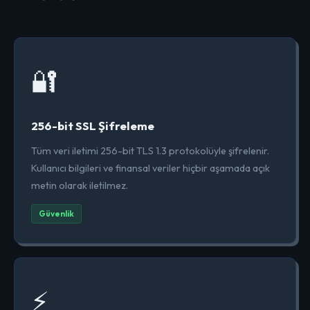
🔐
256-bit SSL Şifreleme
Tüm veri iletimi 256-bit TLS 1.3 protokolüyle şifrelenir.
Kullanıcı bilgileri ve finansal veriler hiçbir aşamada açık
metin olarak iletilmez.
Güvenlik
⚡