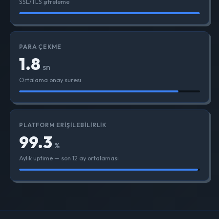
SSL/TLS şifreleme
PARA ÇEKME
1.8
sn
Ortalama onay süresi
PLATFORM ERIŞILEBILIRLIK
99.3
%
Aylık uptime — son 12 ay ortalaması