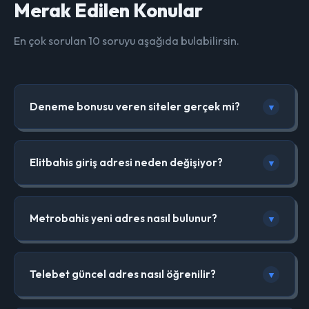
Merak Edilen Konular
En çok sorulan 10 soruyu aşağıda bulabilirsin.
Deneme bonusu veren siteler gerçek mi?
▼
Evet. Deneme bonusu sistemi, platformların yeni
kullanıcıları tanımak için uyguladığı teknik bir teşvik
Elitbahis giriş adresi neden değişiyor?
▼
mekanizmasıdır. Gerçek bakiye olarak tanımlanır; çevrim
şartlarını tamamladıktan sonra para çekme talebine
Adres değişiklikleri teknik altyapı güncellemeleri veya
açılır.
bölgesel yönlendirme ayarlarından kaynaklanır. Bu
Metrobahis yeni adres nasıl bulunur?
▼
sayfadaki "Güncel Adrese Eriş" butonu her zaman aktif
bağlantıyı gösterir.
Bu sayfanın "Güncel Adres" bölümündeki bağlantı
Metrobahis yeni adresine yönlendirir. Arama
Telebet güncel adres nasıl öğrenilir?
▼
motorlarında arama yapmak yerine doğrudan bu
sayfayı kullanman daha güvenlidir.
Telebet güncel erişim bilgisi bu sayfada düzenli olarak