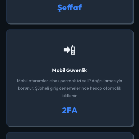
Şeffaf
📲
Mobil Güvenlik
Mobil oturumlar cihaz parmak izi ve IP doğrulamasıyla
korunur. Şüpheli giriş denemelerinde hesap otomatik
kilitlenir.
2FA