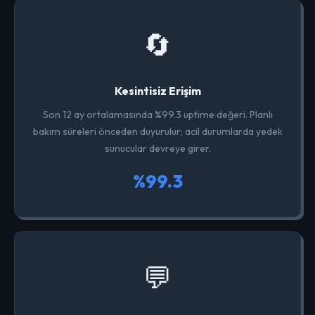
🔄
Kesintisiz Erişim
Son 12 ay ortalamasında %99.3 uptime değeri. Planlı
bakım süreleri önceden duyurulur; acil durumlarda yedek
sunucular devreye girer.
%99.3
💬