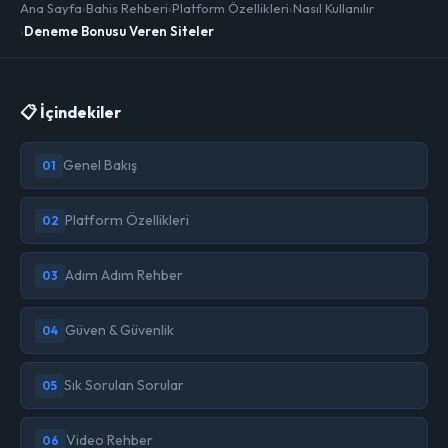
Ana Sayfa
Bahis Rehberi
Platform Özellikleri
Nasıl Kullanılır
Deneme Bonusu Veren Siteler
📋 İçindekiler
Genel Bakış
01
Platform Özellikleri
02
Adım Adım Rehber
03
Güven & Güvenlik
04
Sık Sorulan Sorular
05
Video Rehber
06