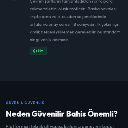
Çevrim şartlarını tamamladıktan sonra para
çekme talebini oluşturabilirsin. Banka havalesi,
kripto para ve e-cüzdan seçeneklerinde
ortalama onay süresi 1.8 saniyedir. İlk çekim için
kimlik belgesi yüklemen gerekebilir; bu standart
bir güvenlik adımıdır.
Çekim
GÜVEN & GÜVENLIK
Neden Güvenilir Bahis Önemli?
Platformun teknik altyapısı, kullanıcı deneyimi kadar