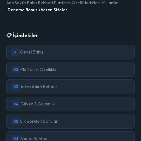
Ana Sayfa
Bahis Rehberi
Platform Özellikleri
Nasıl Kullanılır
Deneme Bonusu Veren Siteler
📋 İçindekiler
Genel Bakış
01
Platform Özellikleri
02
Adım Adım Rehber
03
Güven & Güvenlik
04
Sık Sorulan Sorular
05
Video Rehber
06