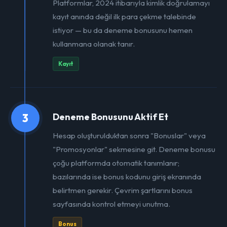
Platformlar, 2024 itibarıyla kimlik doğrulamayı
kayıt anında değil ilk para çekme talebinde
istiyor — bu da deneme bonusunu hemen
kullanmana olanak tanır.
Kayıt
Deneme Bonusunu Aktif Et
3
Hesap oluşturulduktan sonra "Bonuslar" veya
"Promosyonlar" sekmesine git. Deneme bonusu
çoğu platformda otomatik tanımlanır;
bazılarında ise bonus kodunu giriş ekranında
belirtmen gerekir. Çevrim şartlarını bonus
sayfasında kontrol etmeyi unutma.
Bonus