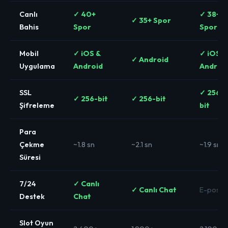
Canlı
✓ 40+
✓ 38+
✓ 35+ Spor
Bahis
Spor
Spor
Mobil
✓ iOS &
✓ iOS &
✓ Android
Uygulama
Android
Androi
SSL
✓ 256-
✓ 256-bit
✓ 256-bit
Şifreleme
bit
Para
Çekme
~1.8 sn
~2.1 sn
~1.9 sn
Süresi
7/24
✓ Canlı
✓ Canlı Chat
E-posta
Destek
Chat
Slot Oyun