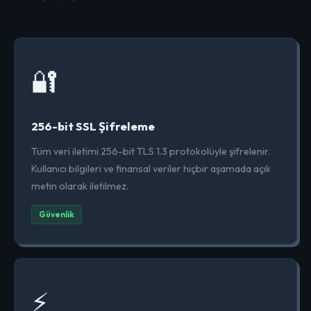
🔐
256-bit SSL Şifreleme
Tüm veri iletimi 256-bit TLS 1.3 protokolüyle şifrelenir.
Kullanıcı bilgileri ve finansal veriler hiçbir aşamada açık
metin olarak iletilmez.
Güvenlik
⚡