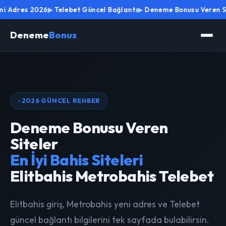
es 2026
Telebet Güncel Bağlantı
Deneme Bonusu Veren Siteler
Deneme
Bonus
2026 GÜNCEL REHBER
Deneme Bonusu Veren
Siteler
En İyi Bahis Siteleri
Elitbahis Metrobahis Telebet
Elitbahis giriş, Metrobahis yeni adres ve Telebet
güncel bağlantı bilgilerini tek sayfada bulabilirsin.