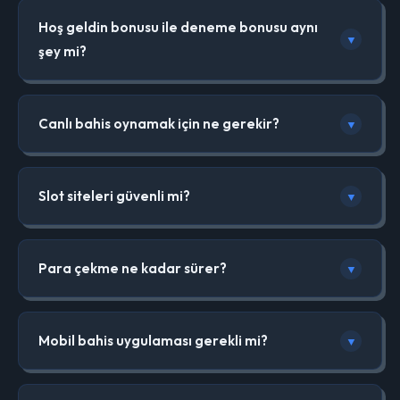
güncellenir. Sayfayı yer imlerine ekleyerek her zaman
Hoş geldin bonusu ile deneme bonusu aynı
▼
doğru adrese ulaşabilirsin.
şey mi?
Hoş geldin bonusu genellikle ilk yatırımın belirli bir
yüzdesi olarak verilir. Deneme bonusu ise yatırım şartı
Canlı bahis oynamak için ne gerekir?
▼
olmaksızın tanımlanan bakiyedir. İkisi farklı
mekanizmalar olmakla birlikte bazı platformlar her
Kayıtlı bir hesap ve minimum bakiye yeterlidir. Canlı
ikisini birlikte sunar.
bahis bölümünde 40'tan fazla spor dalında anlık oran
Slot siteleri güvenli mi?
▼
takibi yapılabilir. Stabil bir internet bağlantısı, 200 ms
altında gecikme için önerilir.
256-bit SSL şifreleme kullanan ve şeffaf RTP oranları
yayınlayan slot siteleri teknik açıdan güvenlidir. RTP oranı
Para çekme ne kadar sürer?
▼
%94 altında olan oyunları tercih etmemek genel bir
kullanıcı tercihi.
Ortalama onay süresi 1.8 saniyedir. Banka havalesi
işlemlerinde bankanın kendi işlem süresi eklenir; bu 1–3 iş
Mobil bahis uygulaması gerekli mi?
▼
günü olabilir. Kripto ve e-cüzdan ödemeleri genellikle
aynı gün tamamlanır.
Hayır. Tüm platformlar mobil tarayıcı üzerinden tam