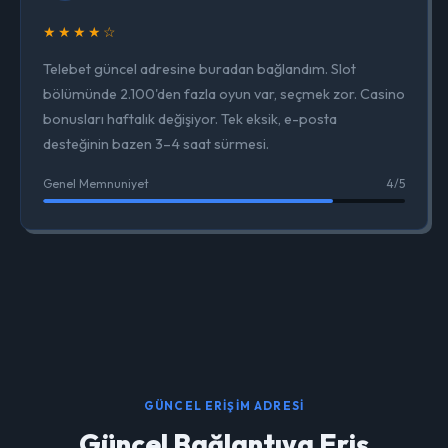
★★★★☆
Telebet güncel adresine buradan bağlandım. Slot
bölümünde 2.100'den fazla oyun var, seçmek zor. Casino
bonusları haftalık değişiyor. Tek eksik, e-posta
desteğinin bazen 3–4 saat sürmesi.
Genel Memnuniyet
4/5
GÜNCEL ERIŞIM ADRESI
Güncel Bağlantıya Eriş