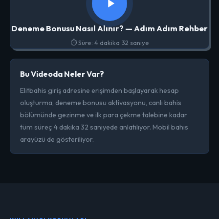
Deneme Bonusu Nasıl Alınır? — Adım Adım Rehber
⏱ Süre: 4 dakika 32 saniye
Bu Videoda Neler Var?
Elitbahis giriş adresine erişimden başlayarak hesap
oluşturma, deneme bonusu aktivasyonu, canlı bahis
bölümünde gezinme ve ilk para çekme talebine kadar
tüm süreç 4 dakika 32 saniyede anlatılıyor. Mobil bahis
arayüzü de gösteriliyor.