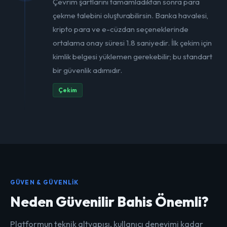
Çevrim şartlarını tamamladıktan sonra para
çekme talebini oluşturabilirsin. Banka havalesi,
kripto para ve e-cüzdan seçeneklerinde
ortalama onay süresi 1.8 saniyedir. İlk çekim için
kimlik belgesi yüklemen gerekebilir; bu standart
bir güvenlik adımıdır.
Çekim
GÜVEN & GÜVENLIK
Neden Güvenilir Bahis Önemli?
Platformun teknik altyapısı, kullanıcı deneyimi kadar