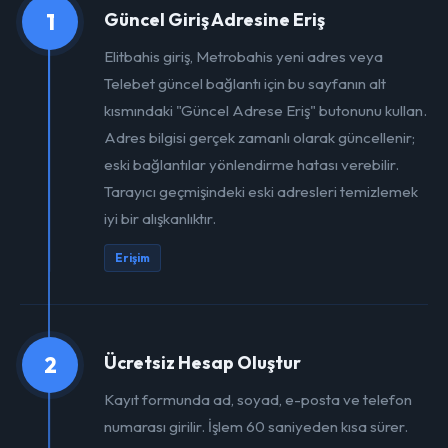
Güncel Giriş Adresine Eriş
1
Elitbahis giriş, Metrobahis yeni adres veya
Telebet güncel bağlantı için bu sayfanın alt
kısmındaki "Güncel Adrese Eriş" butonunu kullan.
Adres bilgisi gerçek zamanlı olarak güncellenir;
eski bağlantılar yönlendirme hatası verebilir.
Tarayıcı geçmişindeki eski adresleri temizlemek
iyi bir alışkanlıktır.
Erişim
Ücretsiz Hesap Oluştur
2
Kayıt formunda ad, soyad, e-posta ve telefon
numarası girilir. İşlem 60 saniyeden kısa sürer.