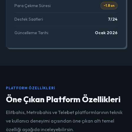
Para Çekme Süresi
~1.8 sn
Destek Saatleri
7/24
Güncelleme Tarihi
Ocak 2026
PLATFORM ÖZELLIKLERI
Öne Çıkan Platform Özellikleri
Elitbahis, Metrobahis ve Telebet platformlarının teknik
ve kullanıcı deneyimi açısından öne çıkan altı temel
özelliği aşağıda inceleyebilirsin.