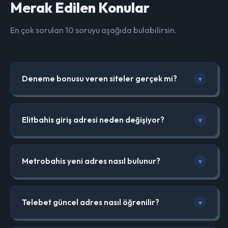
Merak Edilen Konular
En çok sorulan 10 soruyu aşağıda bulabilirsin.
Deneme bonusu veren siteler gerçek mi?
▼
Evet. Deneme bonusu sistemi, platformların yeni
kullanıcıları tanımak için uyguladığı teknik bir teşvik
Elitbahis giriş adresi neden değişiyor?
▼
mekanizmasıdır. Gerçek bakiye olarak tanımlanır; çevrim
şartlarını tamamladıktan sonra para çekme talebine
Adres değişiklikleri teknik altyapı güncellemeleri veya
açılır.
bölgesel yönlendirme ayarlarından kaynaklanır. Bu
Metrobahis yeni adres nasıl bulunur?
▼
sayfadaki "Güncel Adrese Eriş" butonu her zaman aktif
bağlantıyı gösterir.
Bu sayfanın "Güncel Adres" bölümündeki bağlantı
Metrobahis yeni adresine yönlendirir. Arama
Telebet güncel adres nasıl öğrenilir?
▼
motorlarında arama yapmak yerine doğrudan bu
sayfayı kullanman daha güvenlidir.
Telebet güncel erişim bilgisi bu sayfada düzenli olarak