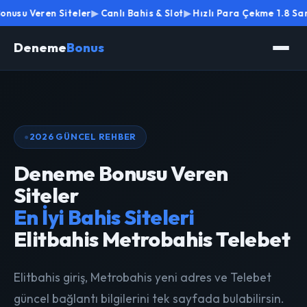
Veren Siteler
Canlı Bahis & Slot
Hızlı Para Çekme 1.8 Saniye
Deneme
Bonus
2026 GÜNCEL REHBER
Deneme Bonusu Veren
Siteler
En İyi Bahis Siteleri
Elitbahis Metrobahis Telebet
Elitbahis giriş, Metrobahis yeni adres ve Telebet
güncel bağlantı bilgilerini tek sayfada bulabilirsin.