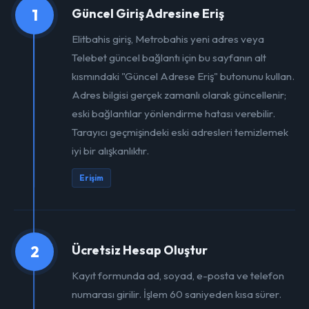
Güncel Giriş Adresine Eriş
1
Elitbahis giriş, Metrobahis yeni adres veya
Telebet güncel bağlantı için bu sayfanın alt
kısmındaki "Güncel Adrese Eriş" butonunu kullan.
Adres bilgisi gerçek zamanlı olarak güncellenir;
eski bağlantılar yönlendirme hatası verebilir.
Tarayıcı geçmişindeki eski adresleri temizlemek
iyi bir alışkanlıktır.
Erişim
Ücretsiz Hesap Oluştur
2
Kayıt formunda ad, soyad, e-posta ve telefon
numarası girilir. İşlem 60 saniyeden kısa sürer.