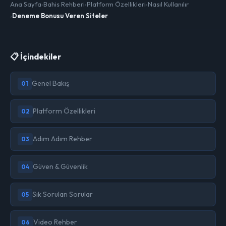
Ana Sayfa
Bahis Rehberi
Platform Özellikleri
Nasıl Kullanılır
Deneme Bonusu Veren Siteler
📋 İçindekiler
Genel Bakış
01
Platform Özellikleri
02
Adım Adım Rehber
03
Güven & Güvenlik
04
Sık Sorulan Sorular
05
Video Rehber
06