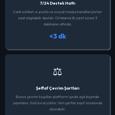
7/24 Destek Hattı
Canlı sohbet, e-posta ve sosyal medya kanallarıyla her
saat ulaşılabilir destek. Ortalama ilk yanıt süresi 3
dakikanın altında.
<3 dk
⚖️
Şeffaf Çevrim Şartları
Bonus çevrim koşulları platform içinde açık biçimde
yayınlanır. Gizli kural yoktur; tüm şartlar kayıt öncesinde
okunabilir.