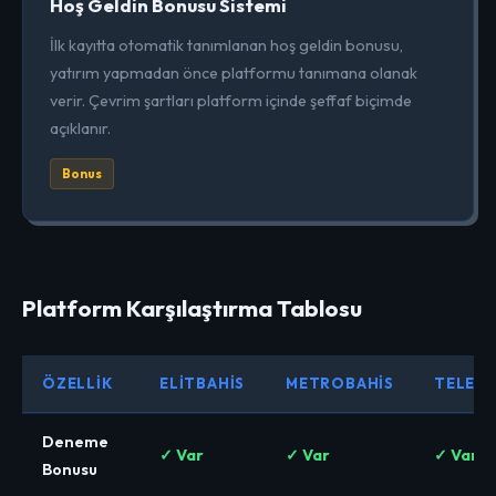
Hoş Geldin Bonusu Sistemi
İlk kayıtta otomatik tanımlanan hoş geldin bonusu,
yatırım yapmadan önce platformu tanımana olanak
verir. Çevrim şartları platform içinde şeffaf biçimde
açıklanır.
Bonus
Platform Karşılaştırma Tablosu
ÖZELLIK
ELITBAHIS
METROBAHIS
TELEB
Deneme
✓ Var
✓ Var
✓ Var
Bonusu