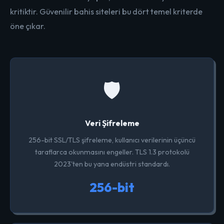
kritiktir. Güvenilir bahis siteleri bu dört temel kriterde
öne çıkar.
🛡️
Veri Şifreleme
256-bit SSL/TLS şifreleme, kullanıcı verilerinin üçüncü
taraflarca okunmasını engeller. TLS 1.3 protokolü
2023'ten bu yana endüstri standardı.
256-bit