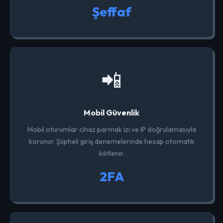
Şeffaf
📲
Mobil Güvenlik
Mobil oturumlar cihaz parmak izi ve IP doğrulamasıyla
korunur. Şüpheli giriş denemelerinde hesap otomatik
kilitlenir.
2FA