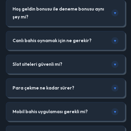
güncellenir. Sayfayı yer imlerine ekleyerek her zaman
Hoş geldin bonusu ile deneme bonusu aynı
▼
doğru adrese ulaşabilirsin.
şey mi?
Hoş geldin bonusu genellikle ilk yatırımın belirli bir
yüzdesi olarak verilir. Deneme bonusu ise yatırım şartı
Canlı bahis oynamak için ne gerekir?
▼
olmaksızın tanımlanan bakiyedir. İkisi farklı
mekanizmalar olmakla birlikte bazı platformlar her
Kayıtlı bir hesap ve minimum bakiye yeterlidir. Canlı
ikisini birlikte sunar.
bahis bölümünde 40'tan fazla spor dalında anlık oran
Slot siteleri güvenli mi?
▼
takibi yapılabilir. Stabil bir internet bağlantısı, 200 ms
altında gecikme için önerilir.
256-bit SSL şifreleme kullanan ve şeffaf RTP oranları
yayınlayan slot siteleri teknik açıdan güvenlidir. RTP oranı
Para çekme ne kadar sürer?
▼
%94 altında olan oyunları tercih etmemek genel bir
kullanıcı tercihi.
Ortalama onay süresi 1.8 saniyedir. Banka havalesi
işlemlerinde bankanın kendi işlem süresi eklenir; bu 1–3 iş
Mobil bahis uygulaması gerekli mi?
▼
günü olabilir. Kripto ve e-cüzdan ödemeleri genellikle
aynı gün tamamlanır.
Hayır. Tüm platformlar mobil tarayıcı üzerinden tam