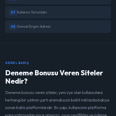
Kullanıcı Yorumları
07
Güncel Erişim Adresi
08
GENEL BAKIŞ
Deneme Bonusu Veren Siteler
Nedir?
Deneme bonusu veren siteler, yeni üye olan kullanıcılara
herhangi bir yatırım şartı aramaksızın belirli miktarda bakiye
sunan bahis platformlarıdır. Bu yapı, kullanıcının platforma
para yatırmadan önce arayüzü, oyun çeşitliliğini ve ödeme