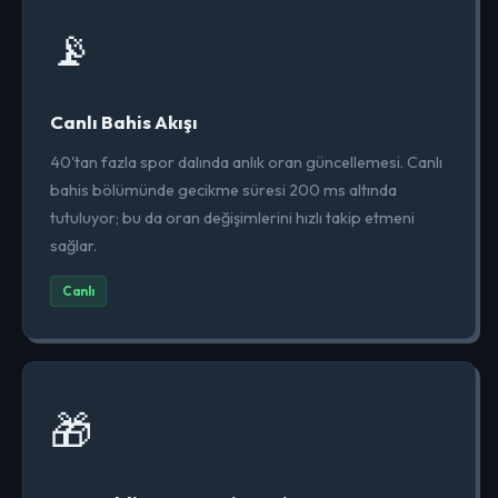
📡
Canlı Bahis Akışı
40'tan fazla spor dalında anlık oran güncellemesi. Canlı
bahis bölümünde gecikme süresi 200 ms altında
tutuluyor; bu da oran değişimlerini hızlı takip etmeni
sağlar.
Canlı
🎁