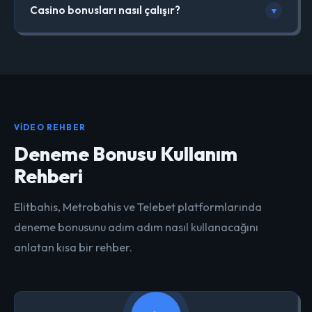
işlevli erişim sunar. Uygulama indirmek tercih
Casino bonusları nasıl çalışır?
▼
meselesidir; bazı kullanıcılar tarayıcı erişimini daha hızlı
buluyor.
Casino bonusları haftalık güncellenir. Yükleme bonusu,
nakit iade ve bedava çevirme seçenekleri en yaygın
türlerdir. Her bonusun ayrı çevrim şartı vardır; bunları
bonus sayfasında kontrol etmek önemlidir.
VIDEO REHBER
Deneme Bonusu Kullanım
Rehberi
Elitbahis, Metrobahis ve Telebet platformlarında
deneme bonusunu adım adım nasıl kullanacağını
anlatan kısa bir rehber.