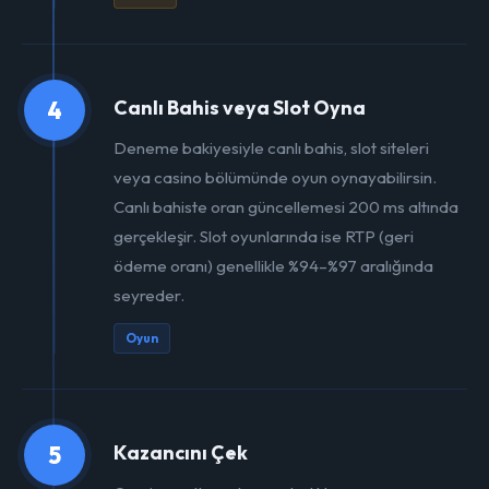
Canlı Bahis veya Slot Oyna
4
Deneme bakiyesiyle canlı bahis, slot siteleri
veya casino bölümünde oyun oynayabilirsin.
Canlı bahiste oran güncellemesi 200 ms altında
gerçekleşir. Slot oyunlarında ise RTP (geri
ödeme oranı) genellikle %94–%97 aralığında
seyreder.
Oyun
Kazancını Çek
5