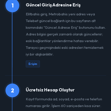
Güncel Giriş Adresine Eriş
1
Elitbahis giriş, Metrobahis yeni adres veya
Telebet güncel bağlantı için bu sayfanın alt
kısmındaki "Güncel Adrese Eriş" butonunu kullan.
Adres bilgisi gerçek zamanlı olarak güncellenir;
eski bağlantılar yönlendirme hatası verebilir.
Tarayıcı geçmişindeki eski adresleri temizlemek
iyi bir alışkanlıktır.
Erişim
Ücretsiz Hesap Oluştur
2
Kayıt formunda ad, soyad, e-posta ve telefon
numarası girilir. İşlem 60 saniyeden kısa sürer.