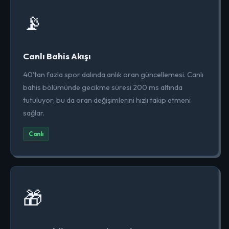
📡
Canlı Bahis Akışı
40'tan fazla spor dalında anlık oran güncellemesi. Canlı
bahis bölümünde gecikme süresi 200 ms altında
tutuluyor; bu da oran değişimlerini hızlı takip etmeni
sağlar.
Canlı
🎁