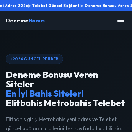
es 2026
Telebet Güncel Bağlantı
Deneme Bonusu Veren Siteler
Deneme
Bonus
2026 GÜNCEL REHBER
Deneme Bonusu Veren
Siteler
En İyi Bahis Siteleri
Elitbahis Metrobahis Telebet
Elitbahis giriş, Metrobahis yeni adres ve Telebet
güncel bağlantı bilgilerini tek sayfada bulabilirsin.