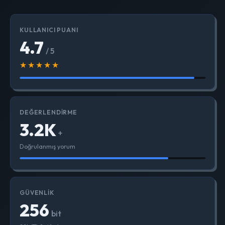
KULLANICI PUANI
4.7
/ 5
★★★★★
DEĞERLENDIRME
3.2K
+
Doğrulanmış yorum
GÜVENLIK
256
bit