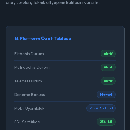
onay süreleri, teknik altyapının kalitesini yansıtır.
📊 Platform Özet Tablosu
Elitbahis Durum
Aktif
Metrobahis Durum
Aktif
Telebet Durum
Aktif
Deneme Bonusu
Mevcut
Mobil Uyumluluk
iOS & Android
SSL Sertifikası
256-bit