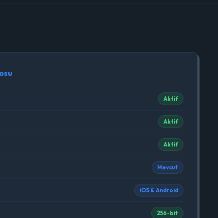
losu
Aktif
Aktif
Aktif
Mevcut
iOS & Android
256-bit