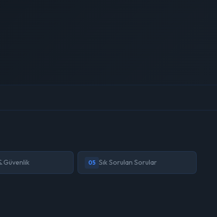
 Güvenlik
Sık Sorulan Sorular
05