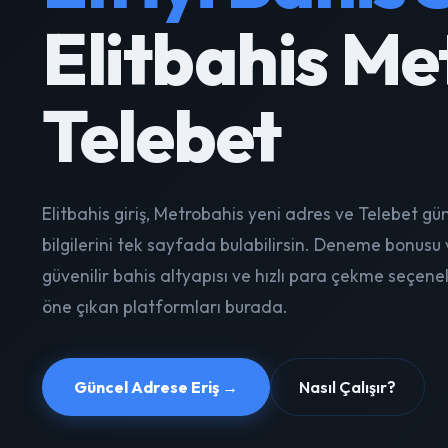
Elitbahis Me
Telebet
Elitbahis giriş, Metrobahis yeni adres ve Telebet gü
bilgilerini tek sayfada bulabilirsin. Deneme bonusu v
güvenilir bahis altyapısı ve hızlı para çekme seçene
öne çıkan platformları burada.
Güncel Adrese Eriş →
Nasıl Çalışır?