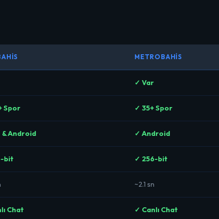
BAHIS
METROBAHIS
✓ Var
+ Spor
✓ 35+ Spor
 & Android
✓ Android
-bit
✓ 256-bit
n
~2.1 sn
lı Chat
✓ Canlı Chat