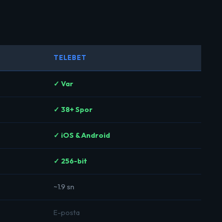
TELEBET
✓ Var
✓ 38+ Spor
✓ iOS & Android
✓ 256-bit
~1.9 sn
E-posta