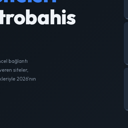
trobahis
ncel bağlantı
eren siteler,
kleriyle 2026'nın