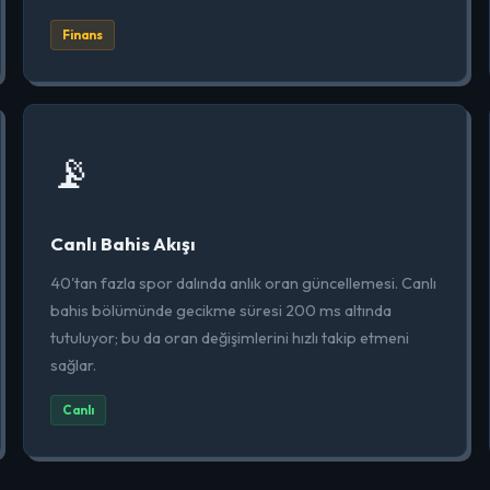
Finans
📡
Canlı Bahis Akışı
40'tan fazla spor dalında anlık oran güncellemesi. Canlı
bahis bölümünde gecikme süresi 200 ms altında
tutuluyor; bu da oran değişimlerini hızlı takip etmeni
sağlar.
Canlı