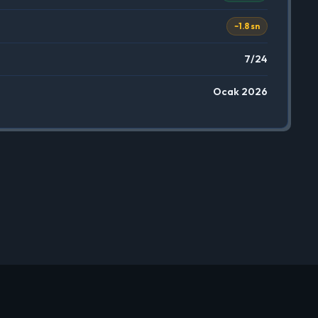
~1.8 sn
7/24
Ocak 2026