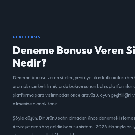
GENEL BAKIŞ
Deneme Bonusu Veren Si
Nedir?
Deneme bonusu veren siteler, yeni üye olan kullanıcılara herh
aramaksızın belirli miktarda bakiye sunan bahis platformlarıdır
platforma para yatırmadan önce arayüzü, oyun çeşitliliğini v
etmesine olanak tanır.
Şöyle düşün: Bir ürünü satın almadan önce denemek isteme
devreye giren hoş geldin bonusu sistemi, 2026 itibarıyla en iy