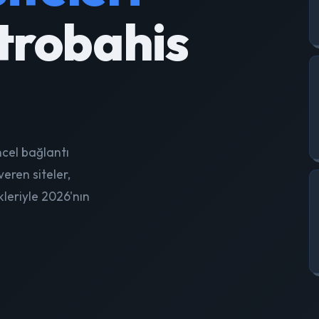
trobahis
ncel bağlantı
eren siteler,
kleriyle 2026'nın