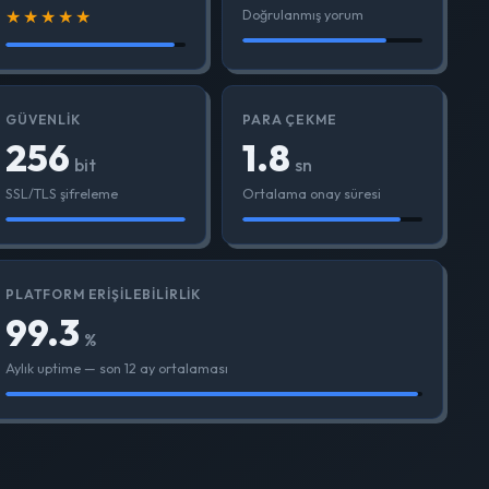
★★★★★
Doğrulanmış yorum
GÜVENLIK
PARA ÇEKME
256
1.8
bit
sn
SSL/TLS şifreleme
Ortalama onay süresi
PLATFORM ERIŞILEBILIRLIK
99.3
%
Aylık uptime — son 12 ay ortalaması