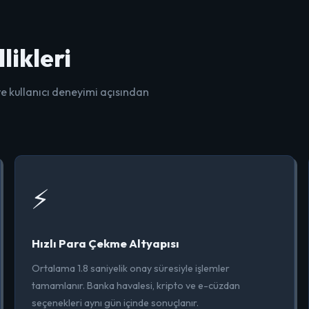
likleri
ve kullanıcı deneyimi açısından
⚡
Hızlı Para Çekme Altyapısı
Ortalama 1.8 saniyelik onay süresiyle işlemler
tamamlanır. Banka havalesi, kripto ve e-cüzdan
seçenekleri aynı gün içinde sonuçlanır.