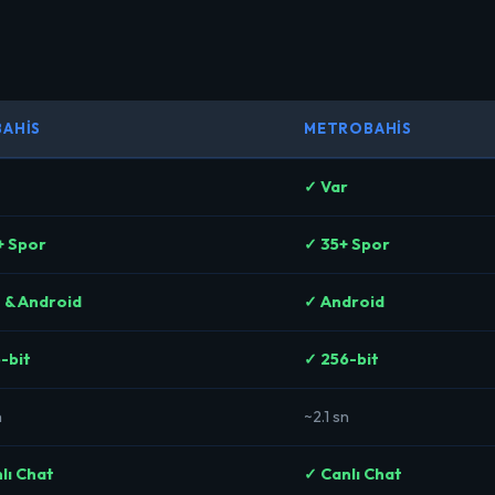
BAHIS
METROBAHIS
✓ Var
+ Spor
✓ 35+ Spor
 & Android
✓ Android
-bit
✓ 256-bit
n
~2.1 sn
lı Chat
✓ Canlı Chat