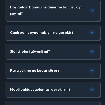
güncellenir. Sayfayı yer imlerine ekleyerek her zaman
Hoş geldin bonusu ile deneme bonusu aynı
▼
doğru adrese ulaşabilirsin.
şey mi?
Hoş geldin bonusu genellikle ilk yatırımın belirli bir
yüzdesi olarak verilir. Deneme bonusu ise yatırım şartı
Canlı bahis oynamak için ne gerekir?
▼
olmaksızın tanımlanan bakiyedir. İkisi farklı
mekanizmalar olmakla birlikte bazı platformlar her
Kayıtlı bir hesap ve minimum bakiye yeterlidir. Canlı
ikisini birlikte sunar.
bahis bölümünde 40'tan fazla spor dalında anlık oran
Slot siteleri güvenli mi?
▼
takibi yapılabilir. Stabil bir internet bağlantısı, 200 ms
altında gecikme için önerilir.
256-bit SSL şifreleme kullanan ve şeffaf RTP oranları
yayınlayan slot siteleri teknik açıdan güvenlidir. RTP oranı
Para çekme ne kadar sürer?
▼
%94 altında olan oyunları tercih etmemek genel bir
kullanıcı tercihi.
Ortalama onay süresi 1.8 saniyedir. Banka havalesi
işlemlerinde bankanın kendi işlem süresi eklenir; bu 1–3 iş
Mobil bahis uygulaması gerekli mi?
▼
günü olabilir. Kripto ve e-cüzdan ödemeleri genellikle
aynı gün tamamlanır.
Hayır. Tüm platformlar mobil tarayıcı üzerinden tam