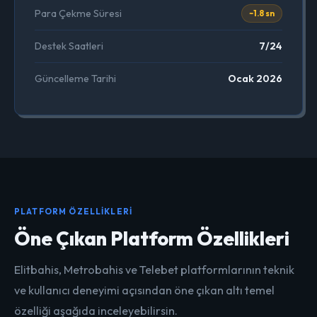
Para Çekme Süresi
~1.8 sn
Destek Saatleri
7/24
Güncelleme Tarihi
Ocak 2026
PLATFORM ÖZELLIKLERI
Öne Çıkan Platform Özellikleri
Elitbahis, Metrobahis ve Telebet platformlarının teknik
ve kullanıcı deneyimi açısından öne çıkan altı temel
özelliği aşağıda inceleyebilirsin.