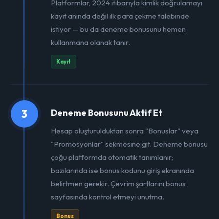
Platformlar, 2024 itibarıyla kimlik doğrulamayı
kayıt anında değil ilk para çekme talebinde
istiyor — bu da deneme bonusunu hemen
kullanmana olanak tanır.
Kayıt
Deneme Bonusunu Aktif Et
3
Hesap oluşturulduktan sonra "Bonuslar" veya
"Promosyonlar" sekmesine git. Deneme bonusu
çoğu platformda otomatik tanımlanır;
bazılarında ise bonus kodunu giriş ekranında
belirtmen gerekir. Çevrim şartlarını bonus
sayfasında kontrol etmeyi unutma.
Bonus