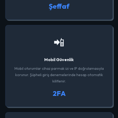
Şeffaf
📲
Mobil Güvenlik
Mobil oturumlar cihaz parmak izi ve IP doğrulamasıyla
korunur. Şüpheli giriş denemelerinde hesap otomatik
kilitlenir.
2FA