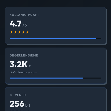
KULLANICI PUANI
4.7
/ 5
★★★★★
DEĞERLENDIRME
3.2K
+
Doğrulanmış yorum
GÜVENLIK
256
bit