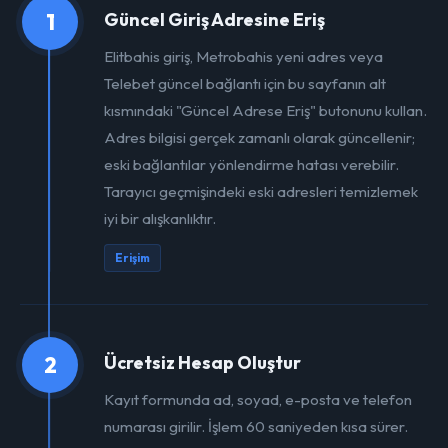
Güncel Giriş Adresine Eriş
1
Elitbahis giriş, Metrobahis yeni adres veya
Telebet güncel bağlantı için bu sayfanın alt
kısmındaki "Güncel Adrese Eriş" butonunu kullan.
Adres bilgisi gerçek zamanlı olarak güncellenir;
eski bağlantılar yönlendirme hatası verebilir.
Tarayıcı geçmişindeki eski adresleri temizlemek
iyi bir alışkanlıktır.
Erişim
Ücretsiz Hesap Oluştur
2
Kayıt formunda ad, soyad, e-posta ve telefon
numarası girilir. İşlem 60 saniyeden kısa sürer.