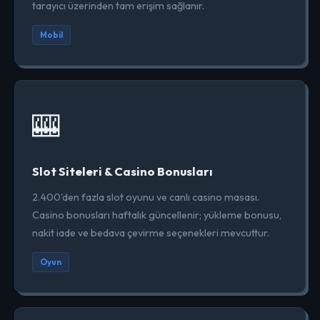
tarayıcı üzerinden tam erişim sağlanır.
Mobil
🎰
Slot Siteleri & Casino Bonusları
2.400'den fazla slot oyunu ve canlı casino masası.
Casino bonusları haftalık güncellenir; yükleme bonusu,
nakit iade ve bedava çevirme seçenekleri mevcuttur.
Oyun