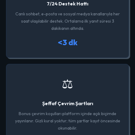
7/24 Destek Hattı
Canlı sohbet, e-posta ve sosyal medya kanallarıyla her
saat ulaşılabilir destek. Ortalama ilk yanıt süresi 3
dakikanın altında.
<3 dk
⚖️
Şeffaf Çevrim Şartları
Bonus çevrim koşulları platform içinde açık biçimde
yayınlanır. Gizli kural yoktur; tüm şartlar kayıt öncesinde
okunabilir.