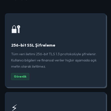
🔐
256-bit SSL Şifreleme
Tüm veri iletimi 256-bit TLS 1.3 protokolüyle şifrelenir.
Kullanıcı bilgileri ve finansal veriler hiçbir aşamada açık
metin olarak iletilmez.
Güvenlik
⚡