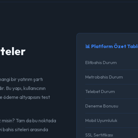
📊 Platform Özet Tab
teler
Elitbahis Durum
Metrobahis Durum
angi bir yatırım şartı
. Bu yapı, kullanıcının
Telebet Durum
e ödeme altyapısını test
Deneme Bonusu
z misin? Tam da bu noktada
Mobil Uyumluluk
i bahis siteleri arasında
SSL Sertifikası