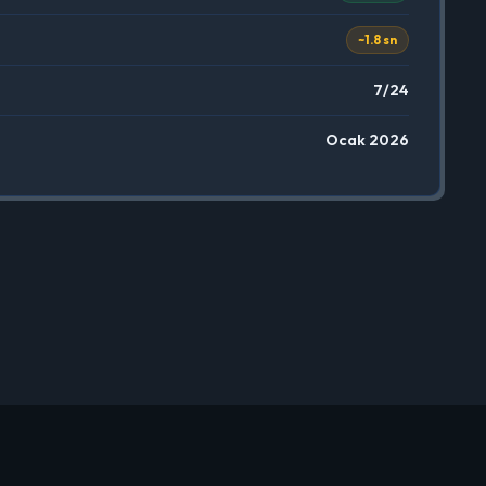
~1.8 sn
7/24
Ocak 2026