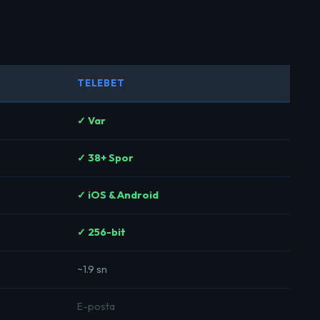
TELEBET
✓ Var
✓ 38+ Spor
✓ iOS & Android
✓ 256-bit
~1.9 sn
E-posta