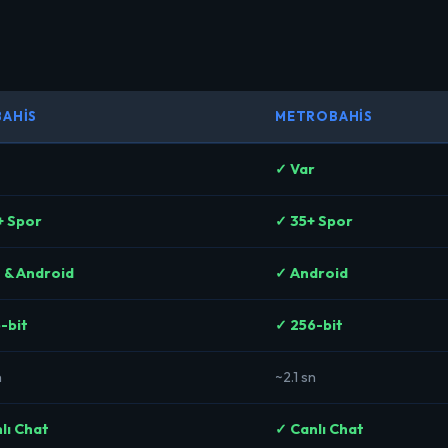
BAHIS
METROBAHIS
✓ Var
+ Spor
✓ 35+ Spor
 & Android
✓ Android
-bit
✓ 256-bit
n
~2.1 sn
lı Chat
✓ Canlı Chat