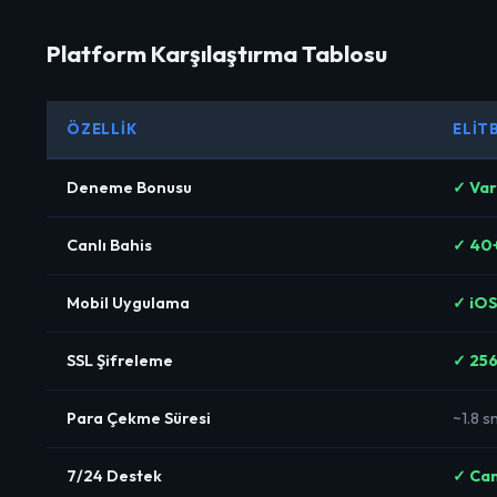
Platform Karşılaştırma Tablosu
ÖZELLIK
ELIT
Deneme Bonusu
✓ Var
Canlı Bahis
✓ 40
Mobil Uygulama
✓ iOS
SSL Şifreleme
✓ 256
Para Çekme Süresi
~1.8 s
7/24 Destek
✓ Can