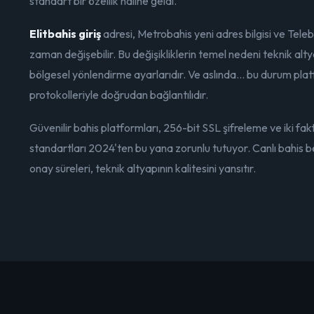
standart bir özellik hâline geldi.
Elitbahis giriş
adresi, Metrobahis yeni adres bilgisi ve Teleb
zaman değişebilir. Bu değişikliklerin temel nedeni teknik alt
bölgesel yönlendirme ayarlarıdır. Ve aslında... bu durum pla
protokolleriyle doğrudan bağlantılıdır.
Güvenilir bahis platformları, 256-bit SSL şifreleme ve iki fak
standartları 2024'ten bu yana zorunlu tutuyor. Canlı bahis b
onay süreleri, teknik altyapının kalitesini yansıtır.