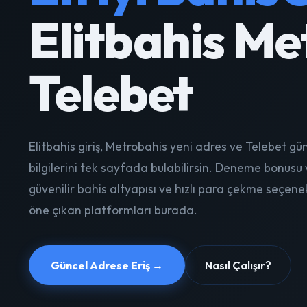
Elitbahis Me
Telebet
Elitbahis giriş, Metrobahis yeni adres ve Telebet gü
bilgilerini tek sayfada bulabilirsin. Deneme bonusu v
güvenilir bahis altyapısı ve hızlı para çekme seçene
öne çıkan platformları burada.
Güncel Adrese Eriş →
Nasıl Çalışır?