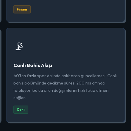
Finans
📡
Canlı Bahis Akışı
40'tan fazla spor dalında anlık oran güncellemesi. Canlı
bahis bölümünde gecikme süresi 200 ms altında
tutuluyor; bu da oran değişimlerini hızlı takip etmeni
sağlar.
Canlı